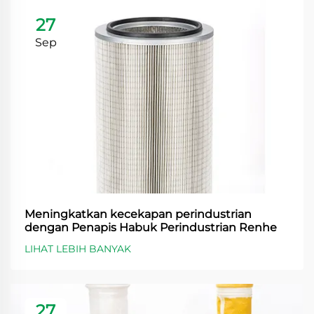
27
Sep
Meningkatkan kecekapan perindustrian
dengan Penapis Habuk Perindustrian Renhe
LIHAT LEBIH BANYAK
27