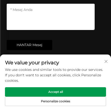
HANTAR Mesej
We value your privacy
We use cookies and similar tools to provide our services.
If you don't want to accept all cookies, click Personalize
cookies.
Accept all
Renhe memberi tumpuan kepada kartrij
Personalize cookies
penapis udara, penapis udara turbin gas, Media
HALAMAN
PRODUK
E-MEL
TEL
Penapis Pleated, habuk perindustrian, Produk
UTAMA