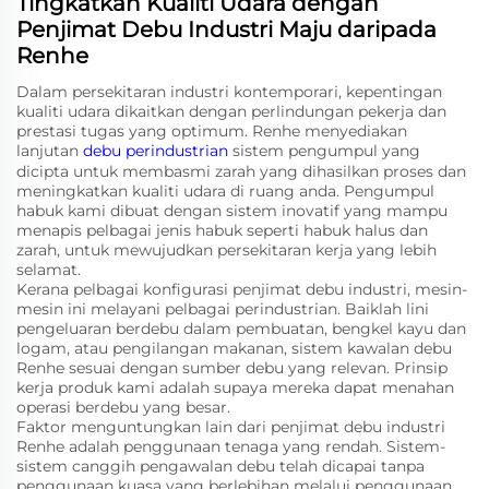
Tingkatkan Kualiti Udara dengan
Penjimat Debu Industri Maju daripada
Renhe
Dalam persekitaran industri kontemporari, kepentingan
kualiti udara dikaitkan dengan perlindungan pekerja dan
prestasi tugas yang optimum. Renhe menyediakan
lanjutan
debu perindustrian
sistem pengumpul yang
dicipta untuk membasmi zarah yang dihasilkan proses dan
meningkatkan kualiti udara di ruang anda. Pengumpul
habuk kami dibuat dengan sistem inovatif yang mampu
menapis pelbagai jenis habuk seperti habuk halus dan
zarah, untuk mewujudkan persekitaran kerja yang lebih
selamat.
Kerana pelbagai konfigurasi penjimat debu industri, mesin-
mesin ini melayani pelbagai perindustrian. Baiklah lini
pengeluaran berdebu dalam pembuatan, bengkel kayu dan
logam, atau pengilangan makanan, sistem kawalan debu
Renhe sesuai dengan sumber debu yang relevan. Prinsip
kerja produk kami adalah supaya mereka dapat menahan
operasi berdebu yang besar.
Faktor menguntungkan lain dari penjimat debu industri
Renhe adalah penggunaan tenaga yang rendah. Sistem-
sistem canggih pengawalan debu telah dicapai tanpa
penggunaan kuasa yang berlebihan melalui penggunaan