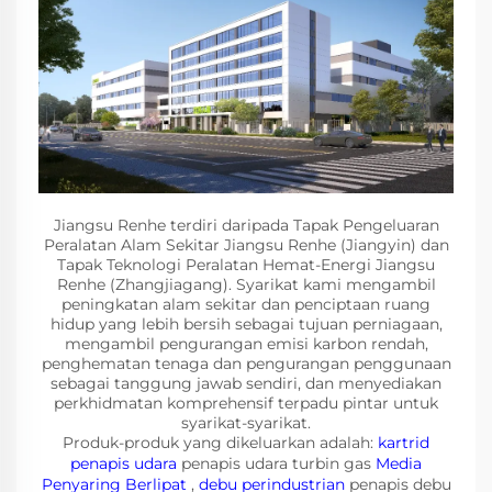
Jiangsu Renhe terdiri daripada Tapak Pengeluaran
Peralatan Alam Sekitar Jiangsu Renhe (Jiangyin) dan
Tapak Teknologi Peralatan Hemat-Energi Jiangsu
Renhe (Zhangjiagang). Syarikat kami mengambil
peningkatan alam sekitar dan penciptaan ruang
hidup yang lebih bersih sebagai tujuan perniagaan,
mengambil pengurangan emisi karbon rendah,
penghematan tenaga dan pengurangan penggunaan
sebagai tanggung jawab sendiri, dan menyediakan
perkhidmatan komprehensif terpadu pintar untuk
syarikat-syarikat.
Produk-produk yang dikeluarkan adalah:
kartrid
penapis udara
penapis udara turbin gas
Media
Penyaring Berlipat
,
debu perindustrian
penapis debu