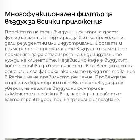
Многофункционален филтър за
въздух за всички приложения
Проектът на тези въздушни филтри е доста
функционален и е подходящ за всички приложения,
дали резидентни или индустриални. Формата и
размерите на предлаганите въздушни филтри се
променят, за да отговарят на индивидуалните
нужди на клиентите. Независимо къде е въздухът,
който трябва да бъде очистен - в живеещата стая,
офис или цяла фабрика, ако имате нужда от това, ние
в Renhe имаме правилното решение. Провеждаме
строги лабораторни и полеви тестове, за да се
уверим, че нашите въздушни филтри са
изключително ефективни, надеждни и работят
както трябва дори при неправилно използване.