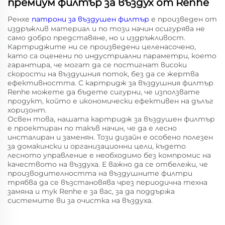
премиум филтър за въздух от Renhe
Ренхе
патрони за въздушен филтър
е произведен от
издръжлив материал и по този начин осигурява не
само добро представяне, но и издръжливост.
Картриджите ни се произведени целенасочено,
като са оценени по индустриални параметри, което
гарантира, че могат да се постигнат високи
скорости на въздушния поток, без да се жертва
ефективността. С картридж за въздушния филтър
Renhe можете да бъдете сигурни, че използвате
продукт, който е икономически ефективен на дълъг
хоризонт.
Освен това, нашата картридж за въздушен филтър
е проектиран по такъв начин, че да е лесно
инсталиран и заменян. Този дизайн е особено полезен
за домакински и организационни цели, където
лесното управление е необходимо без компромис на
качеството на въздуха. Е важно да се отбележи, че
производителността на въздушните филтри
трябва да се възстановява чрез периодична техна
замяна и тук Renhe е за вас, за да поддържа
системите ви за очистка на въздуха.