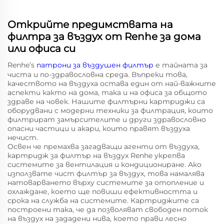
Открийте предимствата на
филтра за въздух от Renhe за дома
или офиса си
Renhe’s
патрони за въздушен филтър
е тайната за
чиста и по-здравословна среда. Въпреки това,
качеството на въздуха остава един от най-важните
аспекти както на дома, така и на офиса за общото
здраве на човек. Нашите филтърни картриджи са
оборудвани с модерни техники за филтрация, които
филтрират замърсителите и други здравословно
опасни частици и акари, които правят въздуха
нечист.
Освен че премахва загадващи агенти от въздуха,
картридж за филтър на въздух Renhe укрепва
системите за вентилация и кондициониране. Ако
използвате чист филтър за въздух, това намалява
натоварването върху системите за отопление и
охлаждане, което ще повиши ефективността и
срока на служба на системите. Картриджите са
построени така, че да позволяват свободен поток
на въздух на зададени нива, което прави лесно