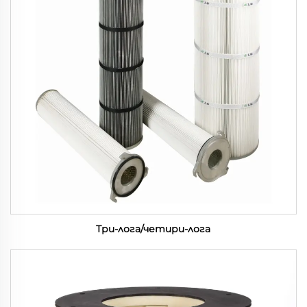
Три-лога/четири-лога