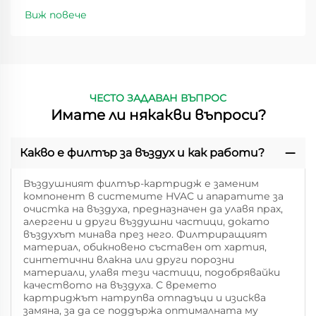
Виж повече
ЧЕСТО ЗАДАВАН ВЪПРОС
Имате ли някакви въпроси?
Какво е филтър за въздух и как работи?
Въздушният филтър-картридж е заменим
компонент в системите HVAC и апаратите за
очистка на въздуха, предназначен да улавя прах,
алергени и други въздушни частици, докато
въздухът минава през него. Филтриращият
материал, обикновено съставен от хартия,
синтетични влакна или други порозни
материали, улавя тези частици, подобрявайки
качеството на въздуха. С времето
картриджът натрупва отпадъци и изисква
замяна, за да се поддържа оптималната му