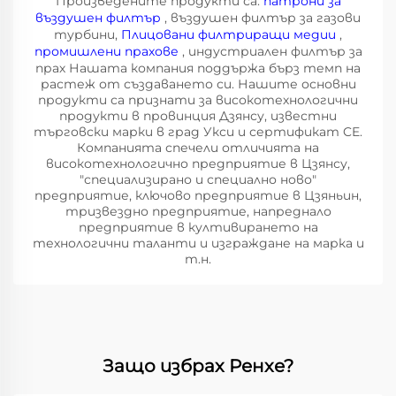
Произведените продукти са:
патрони за
въздушен филтър
, въздушен филтър за газови
турбини,
Плицовани филтриращи медии
,
промишлени прахове
, индустриален филтър за
прах Нашата компания поддържа бърз темп на
растеж от създаването си. Нашите основни
продукти са признати за високотехнологични
продукти в провинция Дзянсу, известни
търговски марки в град Укси и сертификат CE.
Компанията спечели отличията на
високотехнологично предприятие в Цзянсу,
"специализирано и специално ново"
предприятие, ключово предприятие в Цзяньин,
тризвездно предприятие, напреднало
предприятие в култивирането на
технологични таланти и изграждане на марка и
т.н.
Защо избрах Ренхе?