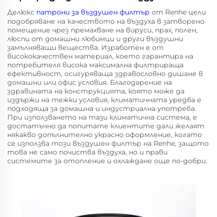
Делюкс
патрони за въздушен филтър
от Renhe цели
подобряване на качеството на въздуха в затворено
помещение чрез премахване на вируси, прах, полен,
люспи от домашни любимци и други въздушни
замълняващи вещества. Изработен е от
висококачествен материал, което гарантира на
потребителя висока максимална филтрираща
ефективност, осигуряваща здравословно дишане в
домашни или офис условия. Благодарение на
здравината на конструкцията, която може да
издържи на тежки условия, климатичната уредба е
подходяща за домашна и индустриална употреба.
При използването на тази климатична система, е
достатъчно да попитате клиентите дали желаят
някакво допълнително украсно оформление, когато
се използва този въздушен филтър на Renhe, защото
това не само почиства въздуха, но и прави
системите за отопление и охлаждане още по-добри.