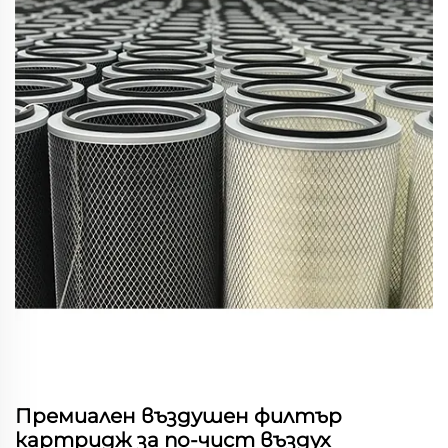
Премиален въздушен филтър
картридж за по-чист въздух