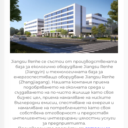
Jiangsu Renhe се състои от производствената
база за екологично оборудване Jiangsu Renhe
(Jiangyin) и технологичната база за
енергоспестяващо оборудване Jiangsu Renhe
(Zhangjiagang). Нашата компания приема
подобряването на околната среда и
създаването на по-чисто жилище като своя
бизнес цел, приема намаляване на ниските
въглеродни емисии, спестяване на енергия и
намаляване на потреблението като своя
собствена отговорност и предоставя
интелигентни интегрирани цялостни услуги
за предприятията.