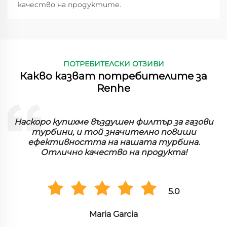
качество на продуктите.
ПОТРЕБИТЕЛСКИ ОТЗИВИ
Какво казват потребителите за
Renhe
Сгъстените филтри работят изключително
добре в нашия завод. Той улавя фини частици
ефективно и забелязахме голяма разлика в
производителността.
5.0
Хироши Танака