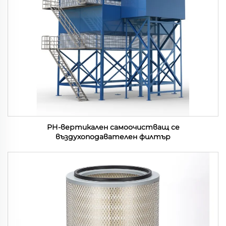
РН-вертикален самоочистващ се
въздухоподавателен филтър