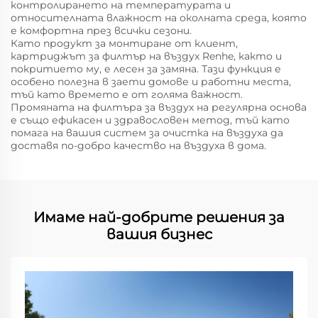
контролирането на температурата и
относителната влажност на околната среда, която
е комфортна през всички сезони.
Като продукт за монтиране от клиент,
картриджът за филтър на въздух Renhe, както и
покритието му, е лесен за замяна. Тази функция е
особено полезна в заети домове и работни места,
тъй като времето е от голяма важност.
Промяната на филтъра за въздух на регулярна основа
е също ефикасен и здравословен метод, тъй като
помага на вашия систем за очистка на въздуха да
доставя по-добро качество на въздуха в дома.
Имаме най-добрите решения за
вашия бизнес