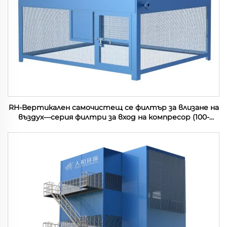
RH-Вертикален самочистещ се филтър за влизане на
въздух—серия филтри за вход на компресор (100-
1200м3/мин)