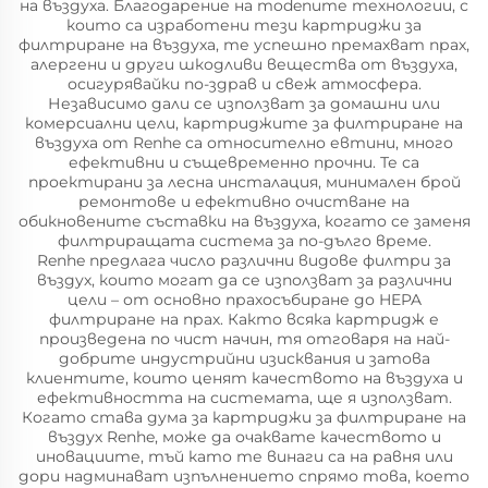
на въздуха. Благодарение на modenите технологии, с
които са изработени тези картриджи за
филтриране на въздуха, те успешно премахват прах,
алергени и други шкодливи вещества от въздуха,
осигурявайки по-здрав и свеж атмосфера.
Независимо дали се използват за домашни или
комерсиални цели, картриджите за филтриране на
въздуха от Renhe са относително евтини, много
ефективни и същевременно прочни. Те са
проектирани за лесна инсталация, минимален брой
ремонтове и ефективно очистване на
обикновените съставки на въздуха, когато се заменя
филтриращата система за по-дълго време.
Renhe предлага число различни видове филтри за
въздух, които могат да се използват за различни
цели – от основно прахосъбиране до HEPA
филтриране на прах. Както всяка картридж е
произведена по чист начин, тя отговаря на най-
добрите индустрийни изисквания и затова
клиентите, които ценят качеството на въздуха и
ефективността на системата, ще я използват.
Когато става дума за картриджи за филтриране на
въздух Renhe, може да очаквате качеството и
иновациите, тъй като те винаги са на равня или
дори надминават изпълнението спрямо това, което