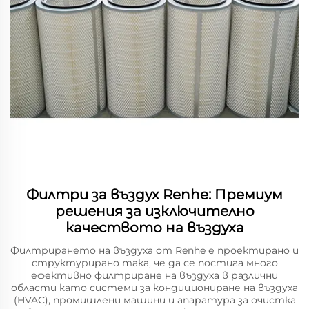
Филтри за въздух Renhe: Премиум
решения за изключително
качеството на въздуха
Филтрирането на въздуха от Renhe е проектирано и
структурирано така, че да се постига много
ефективно филтриране на въздуха в различни
области като системи за кондициониране на въздуха
(HVAC), промишлени машини и апаратура за очистка