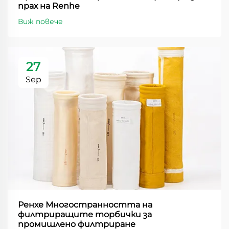
прах на Renhe
Виж повече
27
Sep
Ренхе Многостранността на
филтриращите торбички за
промишлено филтриране