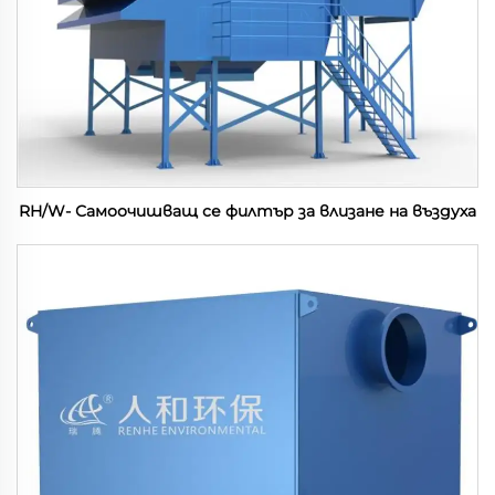
RH/W- Самоочишващ се филтър за влизане на въздуха