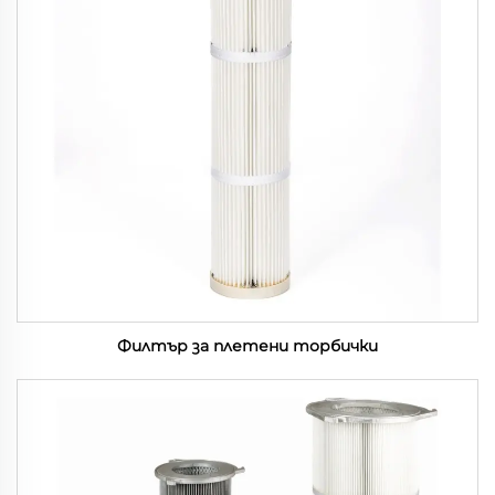
Филтър за плетени торбички