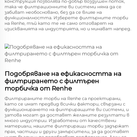
конструкция позволява по-добър воздушен поток,
така че филтрационните ви системи няма да се
забиват необосновано, без да се влияе на
функционалността. Изберете филтърните торби
на Renhe, тъй като те не само отговарят на
изискванията на индустрията, но и минават напред.
Подобряване на ефикасността на
филтрирането с филтърен
торбичка от Renhe
Филтрираните торби на Renhe са проектирани,
като се имат предвид всички фактори, свързани с
функционирането на филтриращите ви системи, и
затова могат да доставят желаните резултати в
много индустрии. Изработени от качествени
материали, нашите филтриращи торби задържат
прах, частици и други замърсители, за да доставят