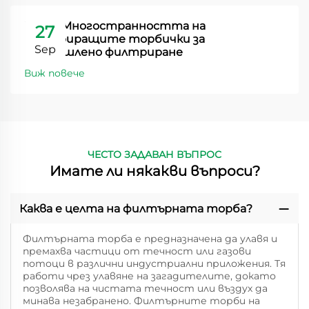
Ренхе Многостранността на
27
филтриращите торбички за
Sep
промишлено филтриране
Виж повече
ЧЕСТО ЗАДАВАН ВЪПРОС
Имате ли някакви въпроси?
Каква е целта на филтърната торба?
Филтърната торба е предназначена да улавя и
премахва частици от течност или газови
потоци в различни индустриални приложения. Тя
работи чрез улавяне на загадителите, докато
позволява на чистата течност или въздух да
минава незабранено. Филтърните торби на