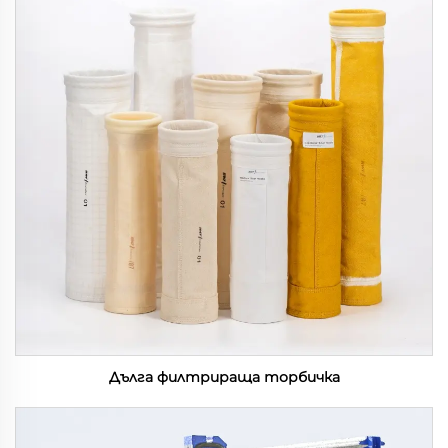
Дълга филтрираща торбичка