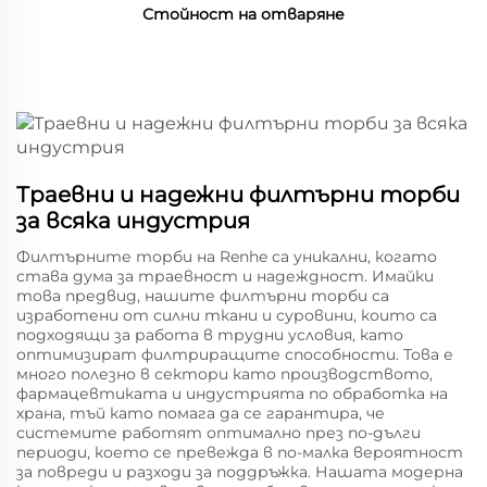
Стойност на отваряне
Траевни и надежни филтърни торби
за всяка индустрия
Филтърните торби на Renhe са уникални, когато
става дума за траевност и надеждност. Имайки
това предвид, нашите филтърни торби са
изработени от силни ткани и суровини, които са
подходящи за работа в трудни условия, като
оптимизират филтриращите способности. Това е
много полезно в сектори като производството,
фармацевтиката и индустрията по обработка на
храна, тъй като помага да се гарантира, че
системите работят оптимално през по-дълги
периоди, което се превежда в по-малка вероятност
за повреди и разходи за поддръжка. Нашата модерна