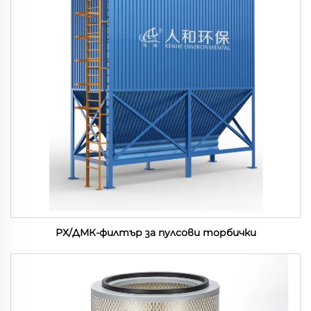
РХ/ДМК-филтър за пулсови торбички