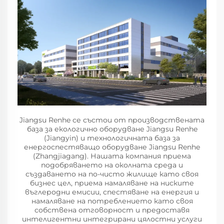
Jiangsu Renhe се състои от производствената
база за екологично оборудване Jiangsu Renhe
(Jiangyin) и технологичната база за
енергоспестяващо оборудване Jiangsu Renhe
(Zhangjiagang). Нашата компания приема
подобряването на околната среда и
създаването на по-чисто жилище като своя
бизнес цел, приема намаляване на ниските
въглеродни емисии, спестяване на енергия и
намаляване на потреблението като своя
собствена отговорност и предоставя
интелигентни интегрирани цялостни услуги