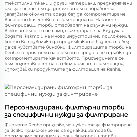
текстилни ткани и други материали, предназначени
или за носене, или за допълнителна обработка,
запазваме околната среда без да компрометираме
високото качество на филтрацията. Нашите
филтриращи торби отговарят на различни нужди,
включително, но не само, филтриране на въздуха и
водата, както и на много индустриални приложения,
което ви позволява да продължавате бизнеса си без
да се чувствате виновни. Филтриращите торби на
Renhe са приятели на околната среда и не трябва да
компрометирате качеството. Присъединете се
към позитивността на екологичната филтрация,
използвайки продуктите за филтрация на Renhe.
Персонализирани филтърни торби
за специфични нужди за филтриране
Фирмата Renhe признава, че нуждите за филтриране
за всяко приложение не са еднакви. Затова ви
предлагаме персонализирани филтърни торби,