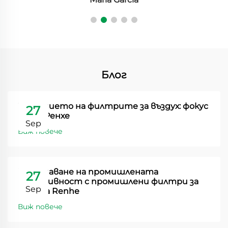
Блог
Значението на филтрите за въздух: фокус
27
върху Ренхе
Sep
Виж повече
Повишаване на промишлената
27
ефективност с промишлени филтри за
Sep
прах на Renhe
Виж повече