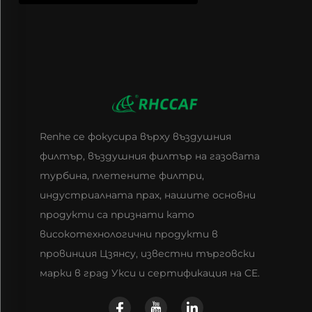
Renhe се фокусира върху въздушния
филтър, въздушния филтър на газовата
турбина, плетените филтри,
индустриалната прах, нашите основни
продукти са признати като
високотехнологични продукти в
провинция Цзянсу, известни търговски
марки в град Укси и сертификация на CE.