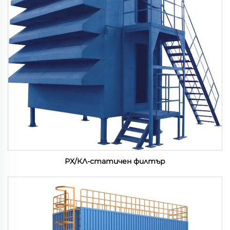
РХ/КЛ-статичен филтър