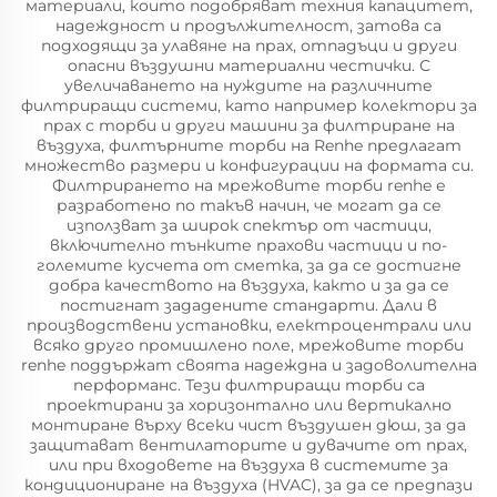
материали, които подобряват техния капацитет,
надеждност и продължителност, затова са
подходящи за улавяне на прах, отпадъци и други
опасни въздушни материални честички. С
увеличаването на нуждите на различните
филтриращи системи, като например колектори за
прах с торби и други машини за филтриране на
въздуха, филтърните торби на Renhe предлагат
множество размери и конфигурации на формата си.
Филтрирането на мрежовите торби renhe е
разработено по такъв начин, че могат да се
използват за широк спектър от частици,
включително тънките прахови частици и по-
големите кусчета от сметка, за да се достигне
добра качеството на въздуха, както и за да се
постигнат зададените стандарти. Дали в
производствени установки, електроцентрали или
всяко друго промишлено поле, мрежовите торби
renhe поддържат своята надеждна и задоволителна
перформанс. Тези филтриращи торби са
проектирани за хоризонтално или вертикално
монтиране върху всеки чист въздушен дюш, за да
защитават вентилаторите и дувачите от прах,
или при входовете на въздуха в системите за
кондициониране на въздуха (HVAC), за да се предпази