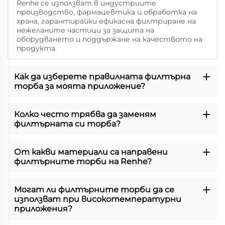
Renhe се използват в индустриите
производство, фармацевтика и обработка на
храна, гарантирайки ефикасна филтриране на
нежеланите частици за защита на
оборудването и поддържане на качеството на
продукта.
Как да изберете правилната филтърна
торба за моята приложение?
Колко често трябва да заменям
филтърната си торба?
От какви материали са направени
филтърните торби на Renhe?
Могат ли филтърните торби да се
използват при високотемпературни
приложения?