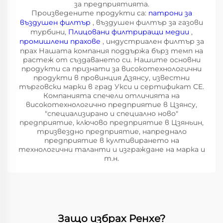
за предприятията.
Произведените продукти са:
патрони за
въздушен филтър
, въздушен филтър за газови
турбини,
Плицовани филтриращи медии
,
промишлени прахове
, индустриален филтър за
прах Нашата компания поддържа бърз темп на
растеж от създаването си. Нашите основни
продукти са признати за високотехнологични
продукти в провинция Дзянсу, известни
търговски марки в град Укси и сертификат CE.
Компанията спечели отличията на
високотехнологично предприятие в Цзянсу,
"специализирано и специално ново"
предприятие, ключово предприятие в Цзяньин,
тризвездно предприятие, напреднало
предприятие в култивирането на
технологични таланти и изграждане на марка и
т.н.
Защо избрах Ренхе?