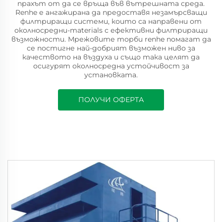
прахът от да се връща във вътрешната среда.
Renhe е ангажирана да предоставя незамърсващи
филтриращи системи, които са направени от
околносредни-materials с ефективни филтриращи
възможности. Мрежовите торби renhe помагат да
се постигне най-добрият възможен ниво за
качеството на въздуха и също така целят да
осигурят околносредна устойчивост за
установката.
ПОЛУЧИ ОФЕРТА