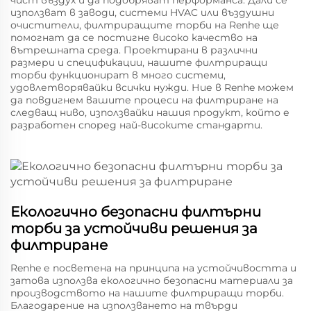
чист въздух и да подобряват перформанса. Дали се
използват в заводи, системи HVAC или въздушни
очистители, филтриращите торби на Renhe ще
помогнат да се постигне високо качество на
вътрешната среда. Проектирани в различни
размери и спецификации, нашите филтриращи
торби функционират в много системи,
удовлетворявайки всички нужди. Ние в Renhe можем
да повдигнем вашите процеси на филтриране на
следващ ниво, използвайки нашия продукт, който е
разработен според най-високите стандарти.
Екологично безопасни филтърни
торби за устойчиви решения за
филтриране
Renhe е посветена на принципа на устойчивостта и
затова използва екологично безопасни материали за
производството на нашите филтриращи торби.
Благодарение на използването на твърди