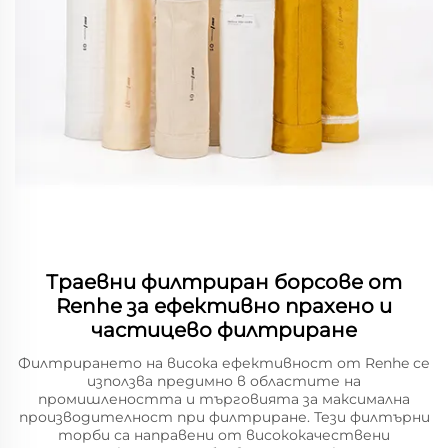
Траевни филтриран борсове от
Renhe за ефективно прахено и
частицево филтриране
Филтрирането на висока ефективност от Renhe се
използва предимно в областите на
промишлеността и търговията за максимална
производителност при филтриране. Тези филтърни
торби са направени от висококачествени