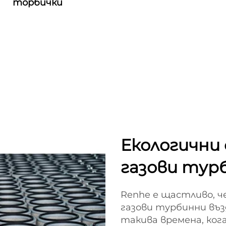
торбички
Екологични 
газови тур
Renhe е щастливо, ч
газови турбинни въ
такива времена, ког