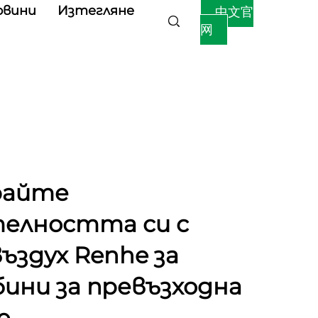
овини
Изтегляне
中文官
网
райте
елността си с
ъздух Renhe за
ини за превъзходна
е