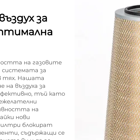
ъздух за
оптимална
лността на газовите
т системата за
 в тях. Нашата
 на въздуха за
 ефективно, тъй като
нежелателни
ивността на
айки нови
илтри блокират
ненти, съдържащи се