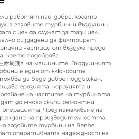
ли работят най-добре, когато
ух, а газовите турбинни въздушни
ат с цел да служат за тази цел.
циално създадени да филтрират
скопични частици от въздуха преди
а, което подобрява
 生命周期а на машините. Въздушният
урбини е един от ключовите
рябва да бъде добре поддържан,
щава ерозията, корозията и
ърсяване на частите на турбината,
едат до много скъпи ремонтни
а операцията. Чрез намаляване на
реждане на производителността,
на газовите турбини на Renhe
яват оперативната надеждност на