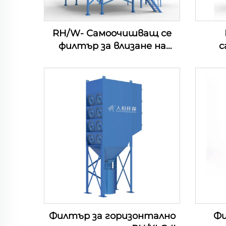
RH/W- Самоочишващ се
филтър за влизане на
с
въздуха
въ
Филтър за горизонтално
Фи