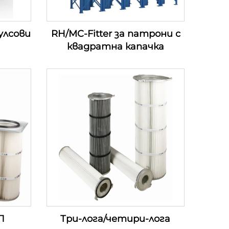
улсови
RH/MC-Fitter за патрони с
квадратна капачка
П
Три-лога/четири-лога