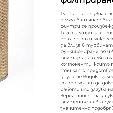
Турбинните двигате
получават чист възд
филтри се произвежд
Тези филтри са спе
прах, пollen и микро
да влиза в турбинат
функционирането и
филтър за газови т
компоненти, който т
тъй като предотвра
другите видове зам
които могат да дов
работи или загуба н
вероятността за ув
филтрите за въздух 
значително подобр