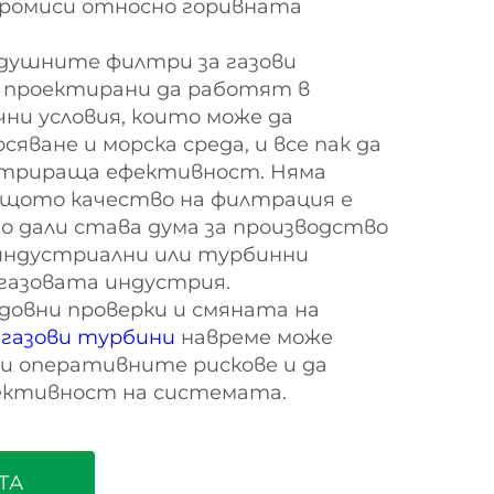
ромиси относно горивната
здушните филтри за газови
а проектирани да работят в
ни условия, които може да
сяване и морска среда, и все пак да
лтрираща ефективност. Няма
дящото качество на филтрация е
о дали става дума за производство
 индустриални или турбинни
газовата индустрия.
довни проверки и смяната на
 газови турбини
навреме може
и оперативните рискове и да
ективност на системата.
ТА