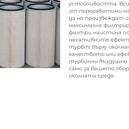
устойчивостта. Вси
от переработими ма
да не произвеждат 
максимална филтри
филтри наистина по
негативните ефект
турбini върху околн
качеството или ефе
турбинни въздушни 
само за вашето обор
околната среда.