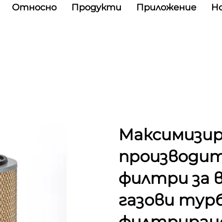
Относно
Продукти
Приложение
Н
Максимизи
производит
филтри за в
газови турб
филтриран