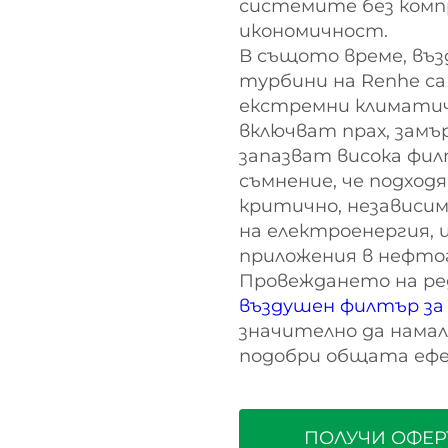
системите без комп
икономичност.
В същото време, въ
турбини на Renhe с
екстремни климатич
включват прах, замър
запазват висока фи
съмнение, че подхо
критично, независим
на електроенергия,
приложения в нефто
Провеждането на ре
въздушен филтър за
значително да намал
подобри общата еф
ПОЛУЧИ ОФЕР