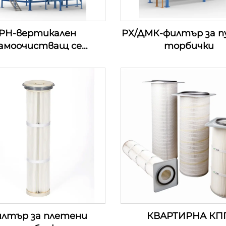
РН-вертикален
РХ/ДМК-филтър за п
амоочистващ се
торбички
здухоподавателен
филтър
лтър за плетени
КВАРТИРНА КП