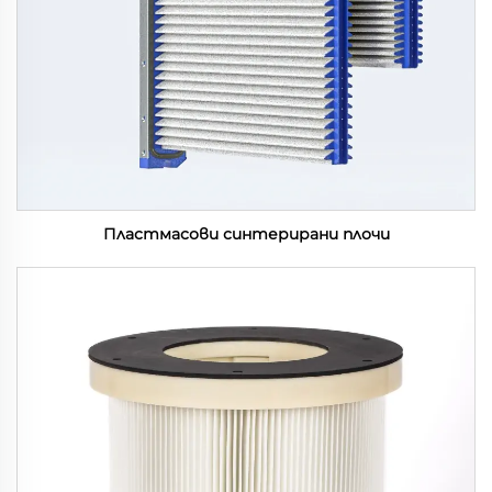
Пластмасови синтерирани плочи