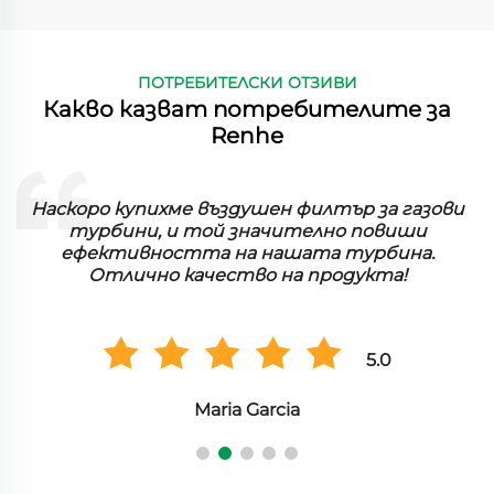
ПОТРЕБИТЕЛСКИ ОТЗИВИ
Какво казват потребителите за
Renhe
Наскоро купихме въздушен филтър за газови
С
турбини, и той значително повиши
д
ефективността на нашата турбина.
Отлично качество на продукта!
5.0
Maria Garcia