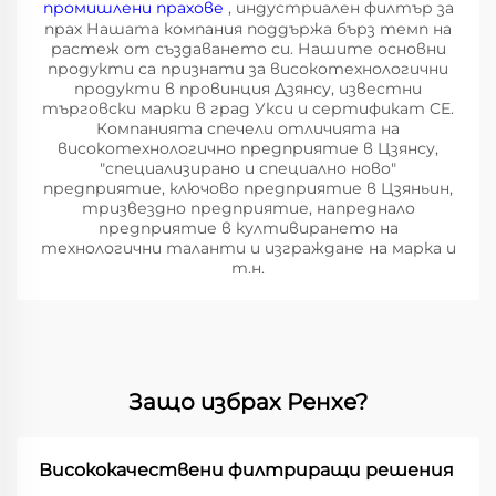
промишлени прахове
, индустриален филтър за
прах Нашата компания поддържа бърз темп на
растеж от създаването си. Нашите основни
продукти са признати за високотехнологични
продукти в провинция Дзянсу, известни
търговски марки в град Укси и сертификат CE.
Компанията спечели отличията на
високотехнологично предприятие в Цзянсу,
"специализирано и специално ново"
предприятие, ключово предприятие в Цзяньин,
тризвездно предприятие, напреднало
предприятие в култивирането на
технологични таланти и изграждане на марка и
т.н.
Защо избрах Ренхе?
Висококачествени филтриращи решения