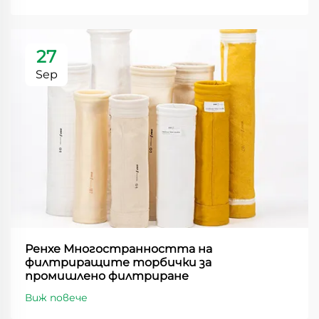
27
Sep
Ренхе Многостранността на
филтриращите торбички за
промишлено филтриране
Виж повече