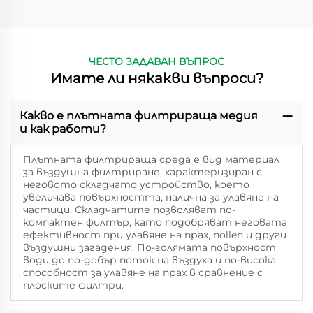
ЧЕСТО ЗАДАВАН ВЪПРОС
Имате ли някакви въпроси?
Какво е плътната филтрираща медия
и как работи?
Плътната филтрираща среда е вид материал
за въздушна филтриране, характеризиран с
неговото складчато устройство, което
увеличава повърхността, налична за улавяне на
частици. Складчатите позволяват по-
компактен филтър, като подобряват неговата
ефективност при улавяне на прах, пollen и други
въздушни загадения. По-голямата повърхност
води до по-добър поток на въздуха и по-висока
способност за улавяне на прах в сравнение с
плоските филтри.