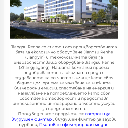
Jiangsu Renhe се състои от производствената
база за екологично оборудване Jiangsu Renhe
(Jiangyin) и технологичната база за
енергоспестяващо оборудване Jiangsu Renhe
(Zhangjiagang). Нашата компания приема
подобряването на околната среда и
създаването на по-чисто жилище като своя
бизнес цел, приема намаляване на ниските
въглеродни емисии, спестяване на енергия и
намаляване на потреблението като своя
собствена отговорност и предоставя
интелигентни интегрирани цялостни услуги
за предприятията.
Произведените продукти са:
патрони за
въздушен филтър
, въздушен филтър за газови
турбини,
Плицовани филтриращи медии
,