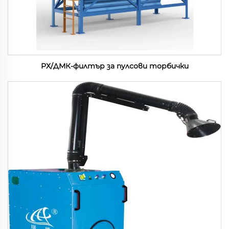
РХ/ДМК-филтър за пулсови торбички