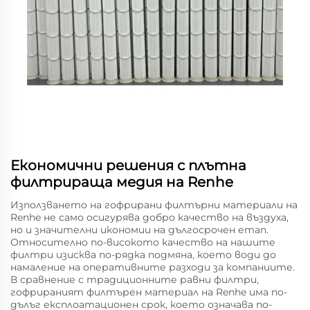
Економични решения с плътна
филтрираща медия на Renhe
Използването на гофрирани филтърни материали на
Renhe не само осигурява добро качество на въздуха,
но и значителни икономии на дългосрочен етап.
Относително по-високото качество на нашите
филтри изисква по-рядка подмяна, което води до
намаление на оперативните разходи за компаниите.
В сравнение с традиционните равни филтри,
гофрираният филтърен материал на Renhe има по-
дълъг експлоатационен срок, което означава по-