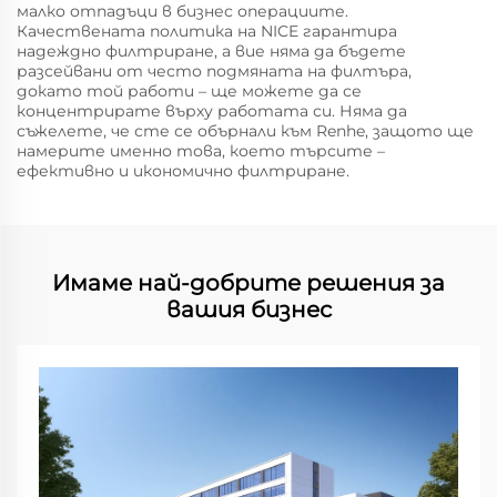
малко отпадъци в бизнес операциите.
Качествената политика на NICE гарантира
надеждно филтриране, а вие няма да бъдете
разсейвани от често подмяната на филтъра,
докато той работи – ще можете да се
концентрирате върху работата си. Няма да
съжелете, че сте се обърнали към Renhe, защото ще
намерите именно това, което търсите –
ефективно и икономично филтриране.
Имаме най-добрите решения за
вашия бизнес