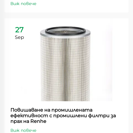
Виж повече
27
Sep
Повишаване на промишлената
ефективност с промишлени филтри за
прах на Renhe
Виж повече