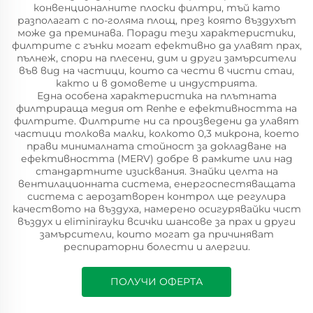
конвенционалните плоски филтри, тъй като
разполагат с по-голяма площ, през която въздухът
може да преминава. Поради тези характеристики,
филтрите с гънки могат ефективно да улавят прах,
пълнеж, спори на плесени, дим и други замърсители
във вид на частици, които са чести в чисти стаи,
както и в домовете и индустрията.
Една особена характеристика на плътната
филтрираща медия от Renhe е ефективността на
филтрите. Филтрите ни са произведени да улавят
частици толкова малки, колкото 0,3 микрона, което
прави минималната стойност за докладване на
ефективността (MERV) добре в рамките или над
стандартните изисквания. Знайки целта на
вентилационната система, енергоспестяващата
система с аерозатворен контрол ще регулира
качеството на въздуха, намерено осигурявайки чист
въздух и eliminirayки всички шансове за прах и други
замърсители, които могат да причиняват
респираторни болести и алергии.
ПОЛУЧИ ОФЕРТА