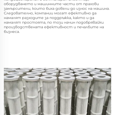
оборудването и машинните части от прахови
замърсители, които биха довели до износ на машина.
Следователно, компании могат ефективно да
намалят разходите за поддръжка, както и да
намалят простоята, по този начин подобрявайки
производствената ефективност и печалбите на
бизнеса.