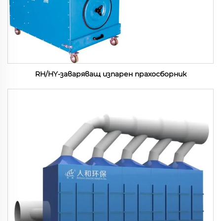
RH/HY-заваряващ изпарен прахосборник