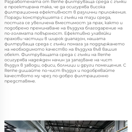
Разработената от Renhe филтруваща среда с гънки
е проектирана така, че да осигурява висока
филтрационна ефективност в различни приложения.
Поради конструкцията с гънки на тази среда,
постига се увеличена вместимост за прах, както и
подобрено преминаване на въздуха благодарение на
по-голямата повърхност. Ефективно улавяйки
прахови частици в широк диапазон, нашата
филтруваща среда с гънки помага за поддържането
на необходимото качество на въздуха във вашия
обект. Филтруващата среда с гънки на Renhe
осигурява надежден начин за запазване на чист
въздух в заводи, офиси, болници и други помещения. С
Renhe дишайте по-чист въздух и подобрявайте
качеството му чрез по-добро филтрационно
представяне.