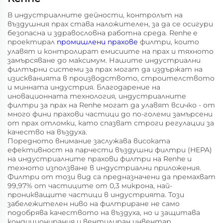
В индустриалните дейности, контролът на
въздушния прах става наложителен, за да се осигури
безопасна и здравословна работна среда. Renhe е
проектирал
промишлени прахове
филтри, които
улавят и контролират емисиите на прах и тяхното
замърсяване до максимум. Нашите индустриални
филтърни системи за прах могат да издържат на
изискванията в производството, строителството
и минната индустрия. Благодарение на
иновационната технология, индустриалните
филтри за прах на Renhe могат да улавят всичко - от
много фини прахови частици до по-големи замърсени
от прах отломки, като спазват строги регулации за
качество на въздуха.
Поредното внимание заслужава високата
ефективност на парчести въздушни филтри (HEPA)
на индустриалните прахови филтри на Renhe и
техното използване в индустриални приложения.
Филтри от този вид са предназначени да премахват
99,97% от частиците от 0,3 микрона, най-
проникващите частици в индустрията. Този
забележителен ниво на филтриране не само
подобрява качеството на въздуха, но и защитава
кондиционирания и вентилиран инвентар,