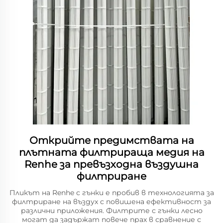
Открийте предимствата на
плътната филтрираща медия на
Renhe за превъзходна въздушна
филтриране
Пликът на Renhe с гънки е пробив в технологията за
филтриране на въздух с повишена ефективност за
различни приложения. Филтрите с гънки лесно
могат да задържат повече прах в сравнение с