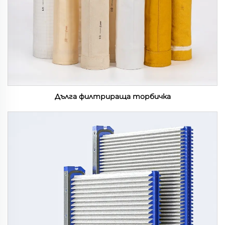
Дълга филтрираща торбичка