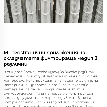
Многоstrанични приложения на
складчатата филтрираща медия в
различни
В същото време, Renhe използва високо развити
технологии при създаването на гънени филтърни
материали. Конструкцията на нашите филтърни
материали е изработена от висококачествени
материали, за да се осигури дълъг живот и
функционалност. Тази материална конструкция
помага да удължи филтъра чрез увеличаване на
повърхностите, налични за улавяне на частици, и
позволява преминаването на повече въздух. Тази