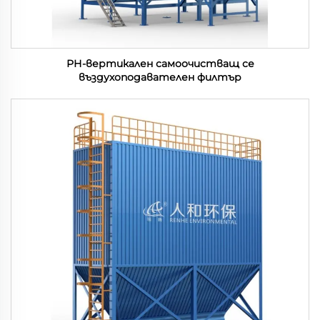
РН-вертикален самоочистващ се
въздухоподавателен филтър