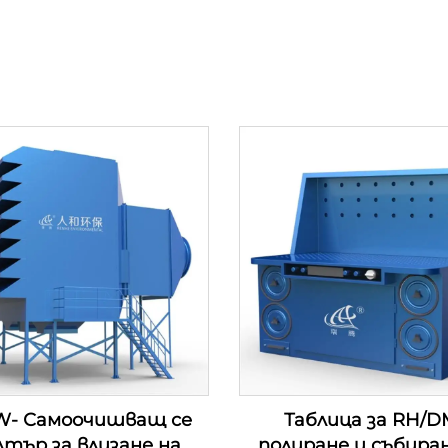
W- Самоочишващ се
Таблица за RH/D
тър за влизане на
полиране и събира