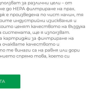
зползват за различни цели – от
не до HEPA филтриране на прах.
ж е произведена по чист начин, тя
брите индустрийни изисквания и
които ценят качеството на въздуха
 системата, ще я използват.
за картриджи за филтриране на
да очаквате качеството и
о те винаги са на равня или дори
нието спрямо това, което си
ТА