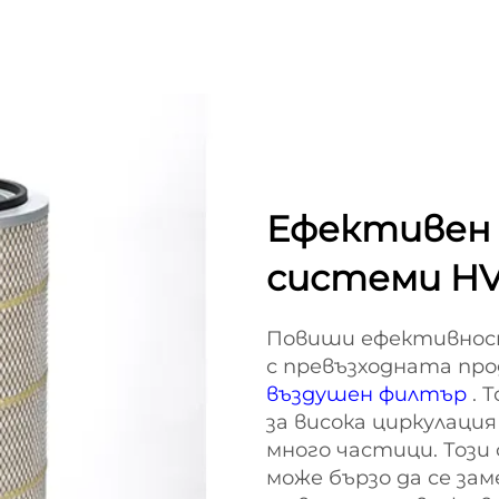
Ефективен 
системи H
Повиши ефективнос
с превъзходната про
въздушен филтър
. 
за висока циркулация
много частици. Този
може бързо да се зам