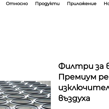
Относно
Продукти
Приложение
Н
Филтри за в
Премиум ре
изключител
въздуха