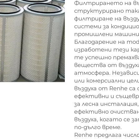
Филтрирането на въ
структурирано така,
филтриране на възду
системи за кондицио
промишлени машини и
Благодарение на mod
изработени тези ка
те успешно премахва
вещества от въздуха
атмосфера. Независи
или комерсиални це
въздуха от Renhe са
ефективни и същевре
за лесна инсталация
ефективно очистван
въздуха, когато се 
по-дълго време.
Renhe предлага число