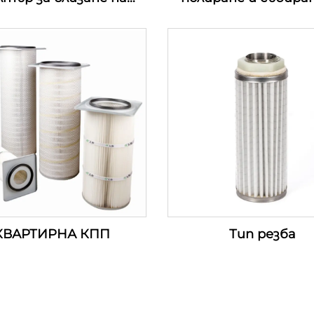
въздуха
прах
КВАРТИРНА КПП
Тип резба