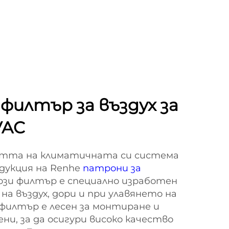
филтър за въздух за
VAC
тта на климатичната си система
дукция на Renhe
патрони за
Този филтър е специално изработен
 на въздух, дори и при улавянето на
 филтър е лесен за монтиране и
ени, за да осигури високо качество