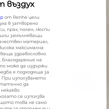
т въздух
ър
от Renhe цели
уха в затворено
, прах, полен, люспи
ушни замълняващи
ачествен материал,
исока максимална
ваща здравословно
. Благодарение на
то може да издържи
едба е подходяща за
 При използването
статъчно да
някакво
когато се използва
ащото това не само
емите за отопление и