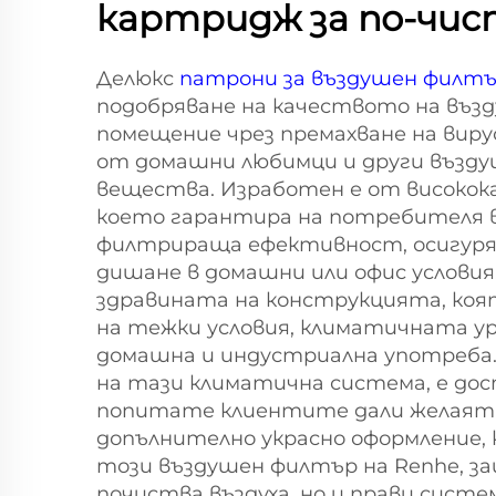
картридж за по-чис
Делюкс
патрони за въздушен филт
подобряване на качеството на възд
помещение чрез премахване на вируси
от домашни любимци и други възд
вещества. Изработен е от високок
което гарантира на потребителя в
филтрираща ефективност, осигуря
дишане в домашни или офис условия
здравината на конструкцията, коя
на тежки условия, климатичната ур
домашна и индустриална употреба.
на тази климатична система, е до
попитате клиентите дали желаят 
допълнително украсно оформление, 
този въздушен филтър на Renhe, з
почиства въздуха, но и прави сист