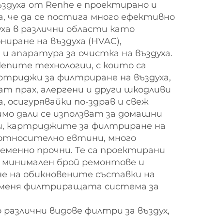
здуха от Renhe е проектирано и
 че да се постига много ефективно
ха в различни области като
ниране на въздуха (HVAC),
 апаратура за очистка на въздуха.
enите технологии, с които са
ртриджи за филтриране на въздуха,
т прах, алергени и други шкодливи
, осигурявайки по-здрав и свеж
мо дали се използват за домашни
ли, картриджите за филтриране на
 относително евтини, много
менно прочни. Те са проектирани
, минимален брой ремонтове и
е на обикновените съставки на
заменя филтриращата система за
 различни видове филтри за въздух,