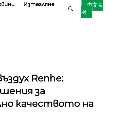
овини
Изтегляне
中文官
网
ъздух Renhe:
шения за
но качеството на