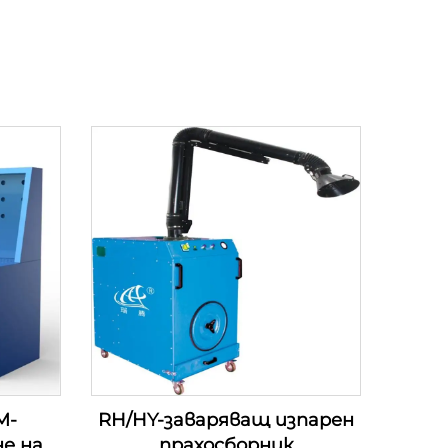
M-
RH/HY-заваряващ изпарен
не на
прахосборник