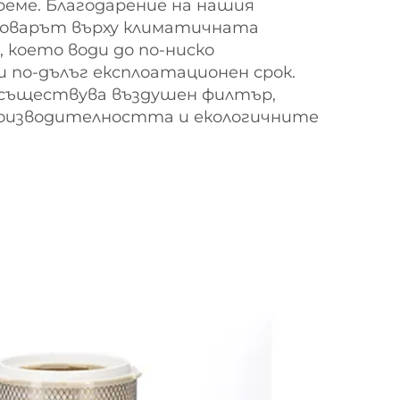
време. Благодарение на нашия
оварът върху климатичната
 което води до по-ниско
 по-дълъг експлоатационен срок.
съществува въздушен филтър,
оизводителността и екологичните