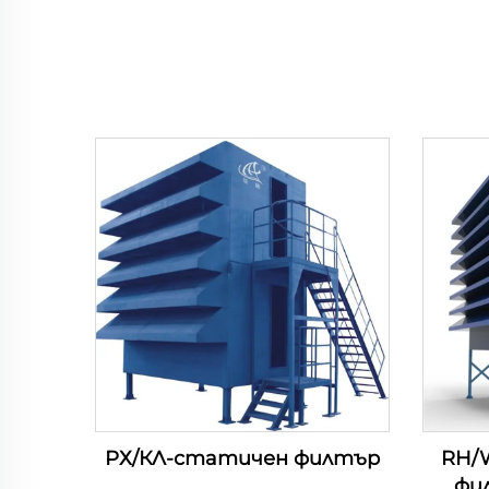
РХ/КЛ-статичен филтър
RH/
фил