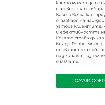
които могат да се и
основно прахосъбира
Както всяка картрид
отговаря на най-до
затова клиентите, 
и ефективността на
Когато става дума 
въздух Renhe, може 
иновациите, тъй кат
надминават изпълне
очаквате.
ПОЛУЧИ ОФЕР