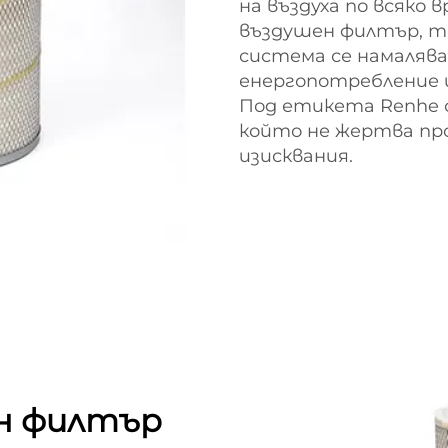
на въздуха по всяко 
въздушен филтър, т
система се намалява,
енергопотребление и
Под етикета Renhe 
който не жертва пр
изисквания.
н филтър