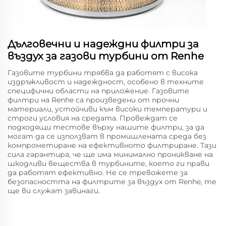
Дълговечни и надеждни филтри за
въздух за газови турбини от Renhe
Газовите турбини трябва да работят с висока
издръжливост и надеждност, особено в техните
специфични области на приложение. Газовите
филтри на Renhe са произведени от прочни
материали, устойчиви към високи температури и
строги условия на средата. Провеждат се
подходящи тестове върху нашите филтри, за да
могат да се използват в промишлената среда без
компрометиране на ефективното филтриране. Тази
сила гарантира, че ще има минимално проникване на
шкодливи вещества в турбините, което ги прави
да работят ефективно. Не се тревожете за
безопасността на филтрите за въздух от Renhe, те
ще ви служат завинаги.