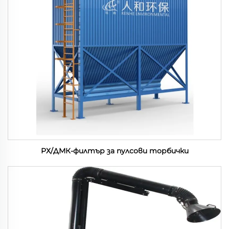
РХ/ДМК-филтър за пулсови торбички