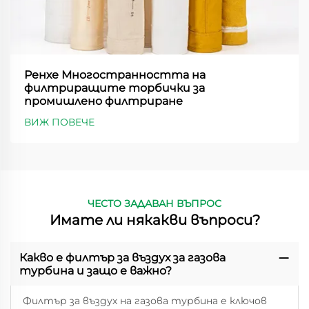
Ренхе Многостранността на
филтриращите торбички за
промишлено филтриране
ВИЖ ПОВЕЧЕ
ЧЕСТО ЗАДАВАН ВЪПРОС
Имате ли някакви въпроси?
Какво е филтър за въздух за газова
турбина и защо е важно?
Филтър за въздух на газова турбина е ключов