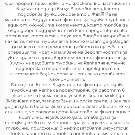
филтрират прах, пollen и микроскопични частици от
въздуха преди да влиза в турбината, което
подобрява функционирането и 生命周期а на
машините. Въздушният филтър за газови турбини е
един от ключовите компоненти, който трябва да
бъде добре поддържан, тъй като предотвращава
ерозията, корозията и другите видове замърсяване
на частите на турбината, които могат да доведат
до много скъпи ремонтни работи или загуба на
операцията. Чрез намаляване на вероятността за
увреждане на производителността, филтрите за
въздух на газовите турбини на Renhe значително
подобряват оперативната надеждност на
системите без компромиси относно горивната
икономичност.
В същото време, въздушните филтри за газови
турбини на Renhe са проектирани да работят в
екстремни климатични условия, които може да
включват прах, замърсяване и морска среда, и все пак
да запазват висока филтрираща ефективност. Няма
съмнение, че подходящото качество на филтрация е
критично, независимо дали става дума за
производство на електроенергия, индустриални или
турбинни приложения в нефтогазовата индустрия.
Провеждането на редовни проверки и смяната на