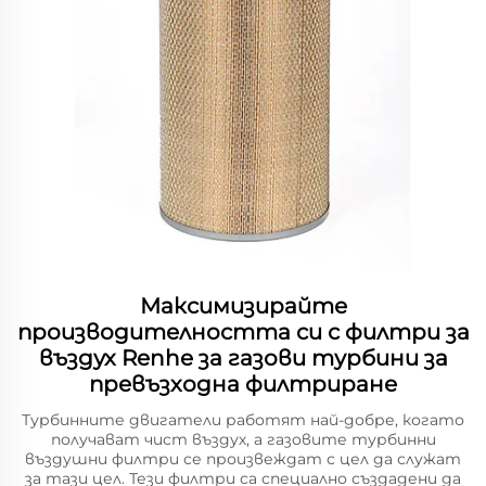
Максимизирайте
производителността си с филтри за
въздух Renhe за газови турбини за
превъзходна филтриране
Турбинните двигатели работят най-добре, когато
получават чист въздух, а газовите турбинни
въздушни филтри се произвеждат с цел да служат
за тази цел. Тези филтри са специално създадени да