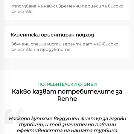
Използване на най-съвременни процеси за високо
качество.
Клиентски ориентиран подход
Обучени специалисти гарантират най-високо
качество на продуктите.
ПОТРЕБИТЕЛСКИ ОТЗИВИ
Какво казват потребителите за
Renhe
ър за газови
Сгъстените филтри работят изк
о повиши
добре в нашия завод. Той улавя фи
турбина.
ефективно и забелязахме голяма 