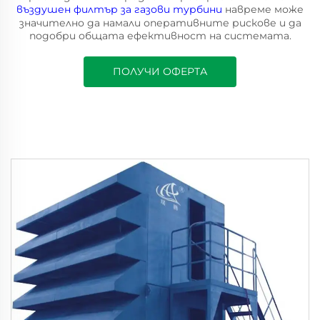
въздушен филтър за газови турбини
навреме може
значително да намали оперативните рискове и да
подобри общата ефективност на системата.
ПОЛУЧИ ОФЕРТА