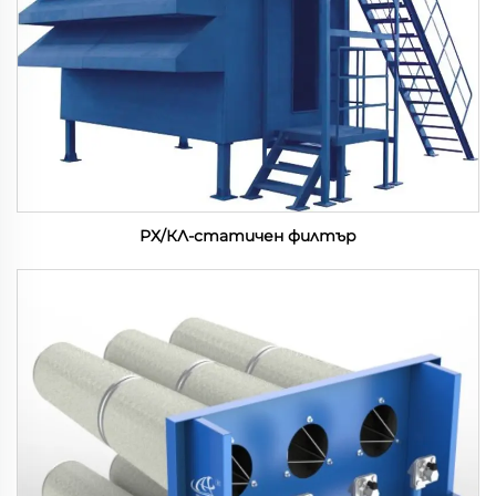
РХ/КЛ-статичен филтър