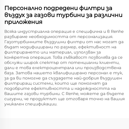
Персонално подредени филтри за
въздух за газови турбини за различни
приложения
Всяка индустриална операция е специфична и в Renhe
разбираме необходимостта от персонализация.
Газотурбинните въздушни филтри от нас могат да
бъдат модифицирани по размер, ефективност на
филтрирането или материал, използван за
конкретна операция. Това гъвкавост позволява да се
обслужи широк спектър от потенциални клиенти,
дали е това електроцентрала или производствена
база. Затова нашето квалифицирано персонал е тук,
за да ви помогне да създадете най-добрия въздушен
филтриращ системи, които ще помогнат да
подобрите ефективността и надеждността на
вашите газови турбини. С Renhe, можете да бъдете
сигурни, че продуктът ще отговаря точно на вашия
уникален спецификации.