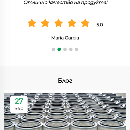
дукта!
производителността.
5.0
Хироши Танака
Блог
27
Sep