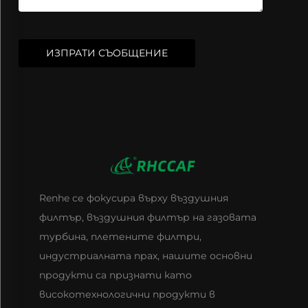
ИЗПРАТИ СЪОБЩЕНИЕ
Renhe се фокусира върху въздушния
филтър, въздушния филтър на газовата
турбина, плетените филтри,
индустриалната прах, нашите основни
продукти са признати като
високотехнологични продукти в