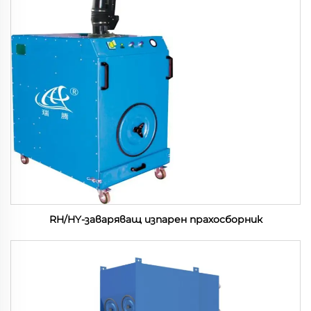
RH/HY-заваряващ изпарен прахосборник