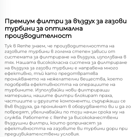
Премиум филтри за въздух за газови
турбини за оптимална
производителност
Тук в Renhe знаем, че производителността на
газовите турбини в голема степен зависи от
системата за филтриране на въздуха, използвана в
тях. Нашата висококласна система за филтриране
на въздуха за газови турбини е направена много
ефективно, тъй като предотвратява
проникването на нежелателни вещества, което
подобрява ефективността на операциите на
турбините. Използвайки нови филтриращи
материали, нашите филтри блокират праха,
частиците и другите компоненти, съдържащи се
във въздуха, да проникнат в оборудването ви и да го
повредят, увеличавайки по този начин срока му на
служба. Работете с Renhe за висококачествени
въздушни филтри, които допринасят за
ефективността на газовите ви турбини дори при
предизвикателствени условия.