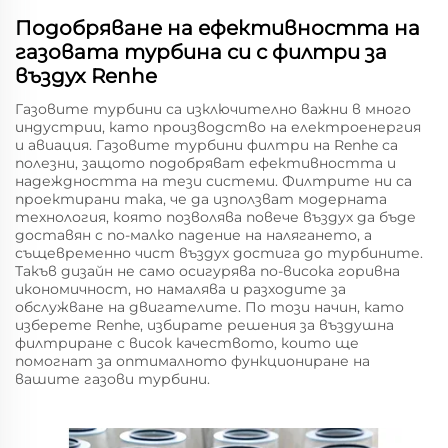
Подобряване на ефективността на
газовата турбина си с филтри за
въздух Renhe
Газовите турбини са изключително важни в много
индустрии, като производство на електроенергия
и авиация. Газовите турбини филтри на Renhe са
полезни, защото подобряват ефективността и
надеждността на тези системи. Филтрите ни са
проектирани така, че да използват модерната
технология, която позволява повече въздух да бъде
доставян с по-малко падение на налягането, а
същевременно чист въздух достига до турбините.
Такъв дизайн не само осигурява по-висока горивна
икономичност, но намалява и разходите за
обслужване на двигателите. По този начин, като
изберете Renhe, избирате решения за въздушна
филтриране с висок качеството, които ще
помогнат за оптималното функциониране на
вашите газови турбини.