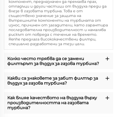
компонент, предназначен да премахва прах,
отпадъци и други частици от въздуха преди да
влезе в газовата турбина. Това е от
съществено значение за защита на
вътрешните компоненти на турбината от
износ, причинен от загадители, като гарантира
последователна производителност и намалява
рискът от повреда с течение на времето.
Renhe предлага висококачествени филтри,
специално разработени за тези цели.
Колко често трябва да се замени
филтърът за въздух за газова турбина?
Какви са знаковете за забит филтър за
въздух за газова турбина?
Как влияе качеството на въздуха върху
производителността на газовата
турбина?