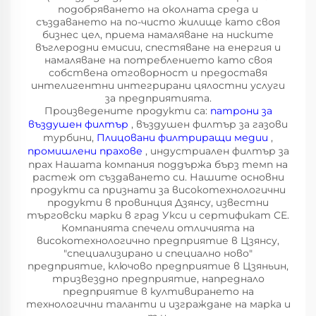
подобряването на околната среда и
създаването на по-чисто жилище като своя
бизнес цел, приема намаляване на ниските
въглеродни емисии, спестяване на енергия и
намаляване на потреблението като своя
собствена отговорност и предоставя
интелигентни интегрирани цялостни услуги
за предприятията.
Произведените продукти са:
патрони за
въздушен филтър
, въздушен филтър за газови
турбини,
Плицовани филтриращи медии
,
промишлени прахове
, индустриален филтър за
прах Нашата компания поддържа бърз темп на
растеж от създаването си. Нашите основни
продукти са признати за високотехнологични
продукти в провинция Дзянсу, известни
търговски марки в град Укси и сертификат CE.
Компанията спечели отличията на
високотехнологично предприятие в Цзянсу,
"специализирано и специално ново"
предприятие, ключово предприятие в Цзяньин,
тризвездно предприятие, напреднало
предприятие в култивирането на
технологични таланти и изграждане на марка и