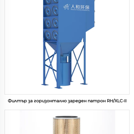
Филтър за горизонтално зареден патрон RH/XLC-II