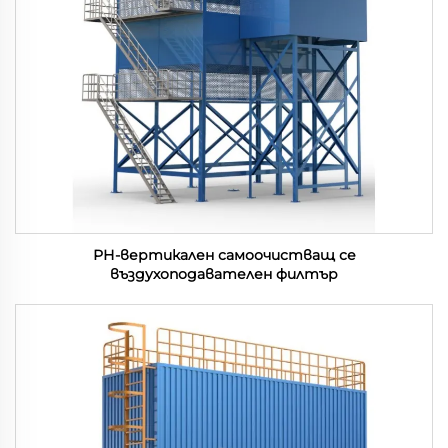
РН-вертикален самоочистващ се
въздухоподавателен филтър