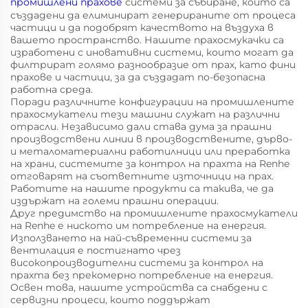
промишлени прахове
системи за събиране, които са
създадени да елиминират генерираните от процеса
частици и да подобрят качеството на въздуха в
вашето пространство. Нашите прахосмукачки са
изработени с иновативни системи, които могат да
филтрират голямо разнообразие от прах, като фини
прахове и частици, за да създадат по-безопасна
работна среда.
Поради различните конфигурации на промишлените
прахосмукатели тези машини служат на различни
отрасли. Независимо дали става дума за прашни
производствени линии в производствените, дърво-
и металоматериални работилници или преработка
на храни, системите за контрол на прахта на Renhe
отговарят на съответните източници на прах.
Работите на нашите продукти са такива, че да
издържат на големи прашни операции.
Друг предимство на промишлените прахосмукатели
на Renhe е ниското им потребление на енергия.
Използването на най-съвременни системи за
вентилация е постигнато чрез
високопроизводителни системи за контрол на
прахта без прекомерно потребление на енергия.
Освен това, нашите устройства са снабдени с
сервизни процеси, които поддържат