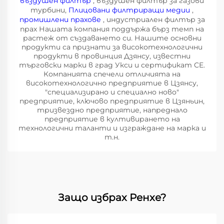
въздушен филтър
, въздушен филтър за газови
турбини,
Плицовани филтриращи медии
,
промишлени прахове
, индустриален филтър за
прах Нашата компания поддържа бърз темп на
растеж от създаването си. Нашите основни
продукти са признати за високотехнологични
продукти в провинция Дзянсу, известни
търговски марки в град Укси и сертификат CE.
Компанията спечели отличията на
високотехнологично предприятие в Цзянсу,
"специализирано и специално ново"
предприятие, ключово предприятие в Цзяньин,
тризвездно предприятие, напреднало
предприятие в култивирането на
технологични таланти и изграждане на марка и
т.н.
Защо избрах Ренхе?