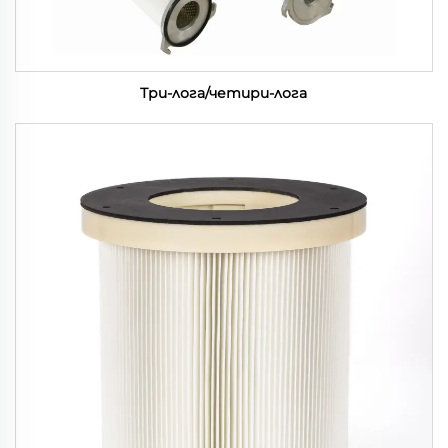
Три-лога/четири-лога