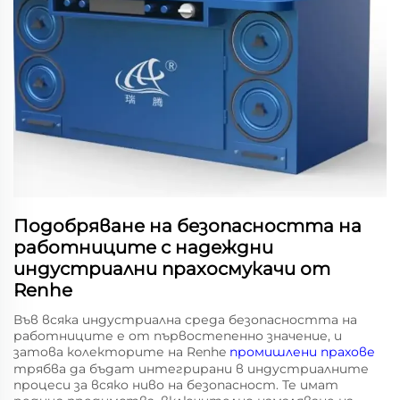
Подобряване на безопасността на
работниците с надеждни
индустриални прахосмукачи от
Renhe
Във всяка индустриална среда безопасността на
работниците е от първостепенно значение, и
затова колекторите на Renhe
промишлени прахове
трябва да бъдат интегрирани в индустриалните
процеси за всяко ниво на безопасност. Те имат