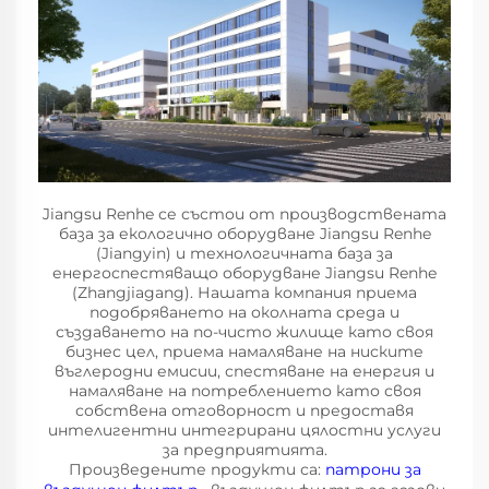
Jiangsu Renhe се състои от производствената
база за екологично оборудване Jiangsu Renhe
(Jiangyin) и технологичната база за
енергоспестяващо оборудване Jiangsu Renhe
(Zhangjiagang). Нашата компания приема
подобряването на околната среда и
създаването на по-чисто жилище като своя
бизнес цел, приема намаляване на ниските
въглеродни емисии, спестяване на енергия и
намаляване на потреблението като своя
собствена отговорност и предоставя
интелигентни интегрирани цялостни услуги
за предприятията.
Произведените продукти са:
патрони за