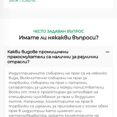
ВИЖ ПОВЕЧЕ
ЧЕСТО ЗАДАВАН ВЪПРОС
Имате ли някакви въпроси?
Какви видове промишлени
прахосмукатели са налични за различни
отрасли?
Индустриалните събирачи на прах са на няколко
вида, включително събирачи на прах за
торбички, събирачи на прах с патрони,
сепаратори за циклони и мокри почистватели.
Всеки от тях е проектиран да отговаря на
специфични изисквания за прах и въздушен
поток. Например, колекторите на прах в
торбички са идеални за приложения с голям обем
прах в индустрии като цимент или
металообработка, докато колекторите на