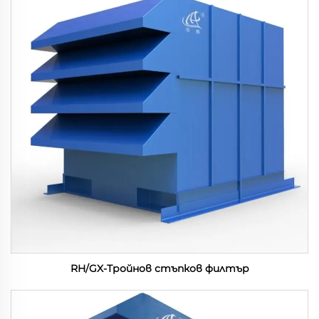
RH/GX-Тройнов стъпков филтър