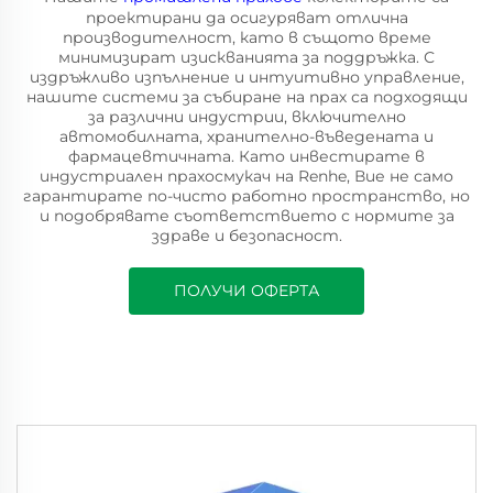
проектирани да осигуряват отлична
производителност, като в същото време
минимизират изискванията за поддръжка. С
издръжливо изпълнение и интуитивно управление,
нашите системи за събиране на прах са подходящи
за различни индустрии, включително
автомобилната, хранително-въведената и
фармацевтичната. Като инвестирате в
индустриален прахосмукач на Renhe, Вие не само
гарантирате по-чисто работно пространство, но
и подобрявате съответствието с нормите за
здраве и безопасност.
ПОЛУЧИ ОФЕРТА