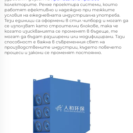
колекторите. Ренхе проектира системи, които
работят ефективно и надеждно при тежките
условия на ежедневната индустриална употреба.
Тези единици са оформени в стил чипборд и могат да
се използват като строителни блокове, така че
когато изискванията се променят в бъдеще, те
могат да бъдат разширени или модифицирани. Тази
способност е важна в съвременния свят на
производствените индустрии, където повечето
процеси и закони се променят постоянно.