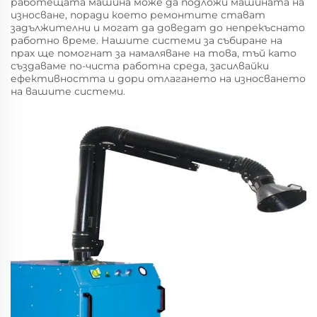
работещата машина може да подложи машината на
износване, поради което ремонтите стават
задължителни и могат да доведат до непрекъснато
работно време. Нашите системи за събиране на
прах ще помогнат за намаляване на това, тъй като
създаваме по-чиста работна среда, засилвайки
ефективността и дори отлагането на износването
на вашите системи.