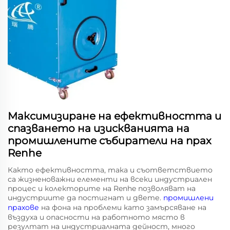
Максимизиране на ефективността и
спазването на изискванията на
промишлените събиратели на прах
Renhe
Както ефективността, така и съответствието
са жизненоважни елементи на всеки индустриален
процес и колекторите на Renhe позволяват на
индустриите да постигнат и двете.
промишлени
прахове
на фона на проблеми като замърсяване на
въздуха и опасности на работното място в
резултат на индустриалната дейност, много