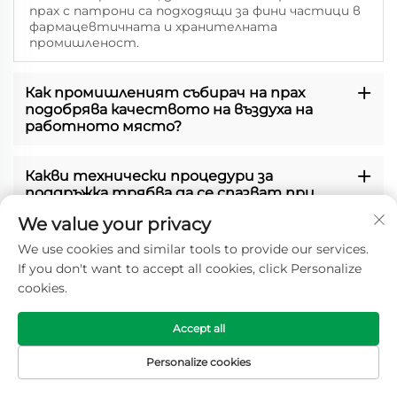
прах с патрони са подходящи за фини частици в
фармацевтичната и хранителната
промишленост.
Как промишленият събирач на прах
подобрява качеството на въздуха на
работното място?
Какви технически процедури за
поддръжка трябва да се спазват при
промишлени събирачи на прах?
We value your privacy
We use cookies and similar tools to provide our services.
Каква е разликата между патроните за
If you don't want to accept all cookies, click Personalize
събиране на прах и патроните за
cookies.
събиране на прах?
Accept all
Как да избера подходящия
индустриален събирач на прах за моя
Personalize cookies
обект?
НАЧАЛО
ПРОДУКТИ
ИМЕЙЛ
ТЕЛ