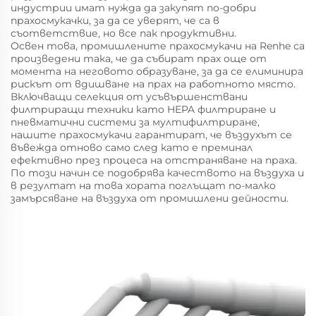
индустрии имат нужда да закупят по-добри
прахосмукачки, за да се уверят, че са в
съответствие, но все пак продуктивни.
Освен това, промишлените прахосмукачи на Renhe са
произведени така, че да събират прах още от
момента на неговото образуване, за да се елиминира
рискът от вдишване на прах на работното място.
Включващи селекция от усъвършенствани
филтриращи техники като HEPA филтриране и
пневматични системи за мултифилтриране,
нашите прахосмукачи гарантират, че въздухът се
въвежда отново само след като е преминал
ефективно през процеса на отстраняване на праха.
По този начин се подобрява качеството на въздуха и
в резултат на това хората поглъщат по-малко
замърсяване на въздуха от промишлени дейности.