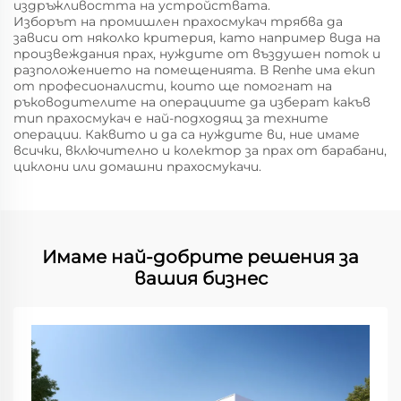
издръжливостта на устройствата.
Изборът на промишлен прахосмукач трябва да
зависи от няколко критерия, като например вида на
произвеждания прах, нуждите от въздушен поток и
разположението на помещенията. В Renhe има екип
от професионалисти, които ще помогнат на
ръководителите на операциите да изберат какъв
тип прахосмукач е най-подходящ за техните
операции. Каквито и да са нуждите ви, ние имаме
всички, включително и колектор за прах от барабани,
циклони или домашни прахосмукачи.
Имаме най-добрите решения за
вашия бизнес