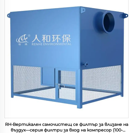
RH-Вертикален самочистещ се филтър за влизане на
въздух—серия филтри за вход на компресор (100-