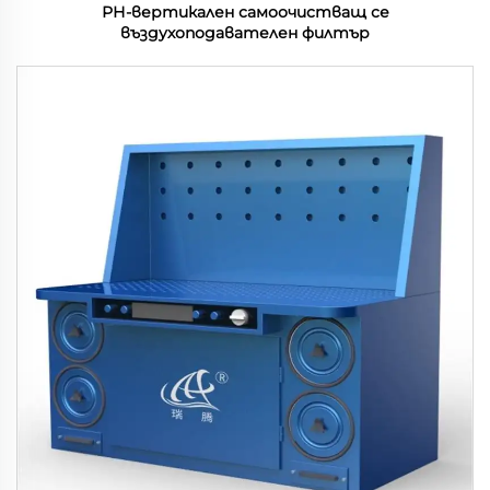
РН-вертикален самоочистващ се
въздухоподавателен филтър