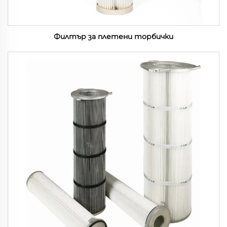
Филтър за плетени торбички