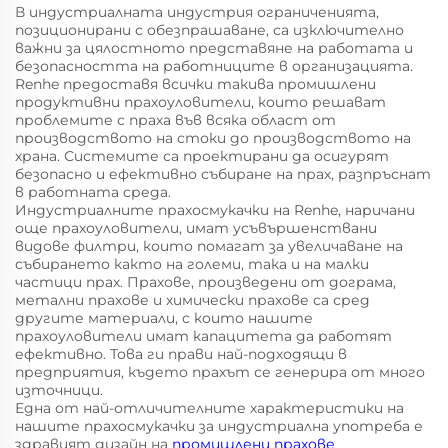
В индустриалната индустрия ограниченията,
позиционирани с обезпрашаване, са изключително
важни за цялостното представяне на работата и
безопасността на работниците в организацията.
Renhe предоставя всички такива промишлени
продуктивни прахоуловители, които решават
проблемите с праха във всяка област от
производството на стоки до производството на
храна. Системите са проектирани да осигурят
безопасно и ефективно събиране на прах, разпръснат
в работната среда.
Индустриалните прахосмукачки на Renhe, наричани
още прахоуловители, имат усъвършенствани
видове филтри, които помагат за увеличаване на
събирането както на големи, така и на малки
частици прах. Прахове, произведени от дограма,
метални прахове и химически прахове са сред
другите материали, с които нашите
прахоуловители имат капацитета да работят
ефективно. Това ги прави най-подходящи в
предприятия, където прахът се генерира от много
източници.
Една от най-отличителните характеристики на
нашите прахосмукачки за индустриална употреба е
здравият дизайн на
промишлени прахове