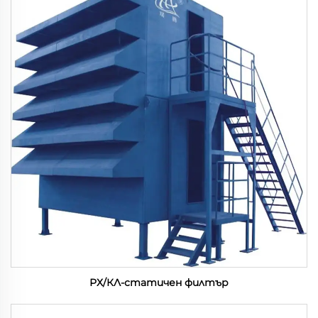
РХ/КЛ-статичен филтър