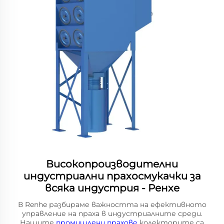
Високопроизводителни
индустриални прахосмукачки за
всяка индустрия - Ренхе
В Renhe разбираме важността на ефективното
управление на праха в индустриалните среди.
Нашите
промишлени прахове
колекторите са