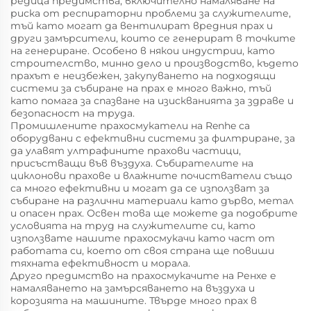
редица предимства, включително намаляване на
риска от респираторни проблеми за служителите,
тъй като могат да вентилират вредния прах и
други замърсители, които се генерират в точките
на генериране. Особено в някои индустрии, като
строителство, минно дело и производство, където
прахът е неизбежен, закупуването на подходящи
системи за събиране на прах е много важно, тъй
като помага за спазване на изискванията за здраве и
безопасност на труда.
Промишлените прахосмукатели на Renhe са
оборудвани с ефективни системи за филтриране, за
да улавят ултрафините прахови частици,
присъстващи във въздуха. Събирателите на
циклонови прахове и влажните почистватели също
са много ефективни и могат да се използват за
събиране на различни материали като дърво, метал
и опасен прах. Освен това ще можете да подобрите
условията на труд на служителите си, като
използвате нашите прахосмукачи като част от
работата си, което от своя страна ще повиши
тяхната ефективност и морала.
Друго предимство на прахосмукачите на Ренхе е
намаляването на замърсяването на въздуха и
корозията на машините. Твърде много прах в