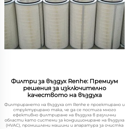
Филтри за въздух Renhe: Премиум
решения за изключително
качеството на въздуха
Филтрирането на въздуха от Renhe е проектирано и
структурирано така, че да се постига много
ефективно филтриране на въздуха в различни
области като системи за кондициониране на въздуха
(HVAC), промишлени машини и апаратура за очистка