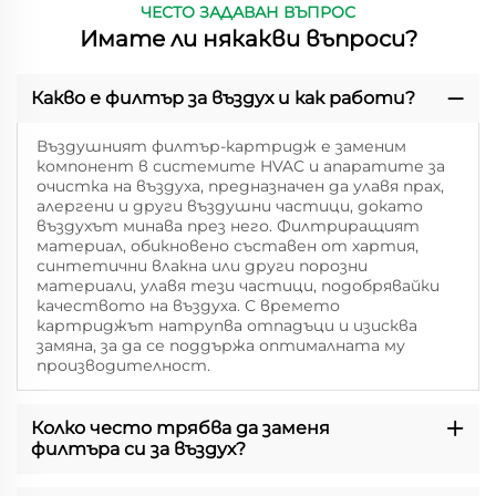
ЧЕСТО ЗАДАВАН ВЪПРОС
Имате ли някакви въпроси?
Какво е филтър за въздух и как работи?
Въздушният филтър-картридж е заменим
компонент в системите HVAC и апаратите за
очистка на въздуха, предназначен да улавя прах,
алергени и други въздушни частици, докато
въздухът минава през него. Филтриращият
материал, обикновено съставен от хартия,
синтетични влакна или други порозни
материали, улавя тези частици, подобрявайки
качеството на въздуха. С времето
картриджът натрупва отпадъци и изисква
замяна, за да се поддържа оптималната му
производителност.
Колко често трябва да заменя
филтъра си за въздух?