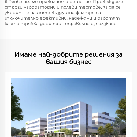
в Renhe имаме правилното решение. Провеждаме
строги лабораторни и полеви тестове, за да се
уверим, че нашите въздушни филтри са
изключително ефективни, надеждни и работят
както трябва дори при неправилно използване.
Имаме най-добрите решения за
вашия бизнес