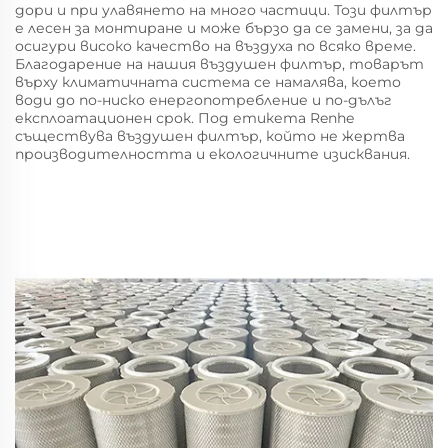
дори и при улавянето на много частици. Този филтър
е лесен за монтиране и може бързо да се замени, за да
осигури високо качество на въздуха по всяко време.
Благодарение на нашия въздушен филтър, товарът
върху климатичната система се намалява, което
води до по-ниско енергопотребление и по-дълъг
експлоатационен срок. Под етикета Renhe
съществува въздушен филтър, който не жертва
производителността и екологичните изисквания.