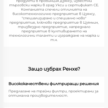
продукти в провинция Дзянсу, известни
търговски марки в град Укси и сертификат CE.
Компанията спечели отличията на
високотехнологично предприятие в Цзянсу,
"специализирано и специално ново"
предприятие, ключово предприятие в Цзяньин,
тризвездно предприятие, напреднало
предприятие в култивирането на
технологични таланти и изграждане на марка и
т.н.
Защо избрах Ренхе?
Висококачествени филтриращи решения
Предлагане на трайни филтри, проектирани за
оптимална производителност.