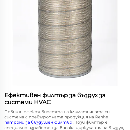
Ефективен филтър за въздух за
системи HVAC
Повиши ефективността на климатичната си
система с превъзходната продукция на Renhe
патрони за въздушен филтър
. Този филтър е
специално изработен за висока циркулация на въздух,