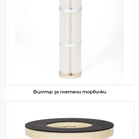
Филтър за плетени торбички