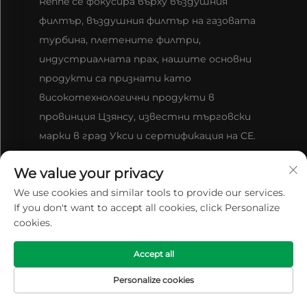
Renhe се фокусира върху въздушния
филтър, въздушния филтър на газовата
турбина, плетените филтри,
индустриалната прах, нашите основни
продукти са признати като
високотехнологични продукти в
провинция Цзянсу, известни търговски
марки в град Укси и сертификация на CE.
We value your privacy
We use cookies and similar tools to provide our services.
СВЪРЖЕТЕ СЕ С НАС
If you don't want to accept all cookies, click Personalize
cookies.
№ 31, улица Xingyuan, промишлен парк Jiefang,
Accept all
град Jushan, град Jiangyin, провинция Jiangsu,
Personalize cookies
Китай (214414)
НАЧАЛО
ПРОДУКТИ
ИМЕЙЛ
ТЕЛ