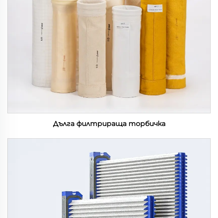
Дълга филтрираща торбичка