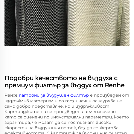
Подобри качеството на въздуха с
премиум филтър за въздух от Renhe
Ренхе
патрони за въздушен филтър
е произведен от
издръжлив материал и по този начин осигурява не
само добро представяне, но и издръжливост.
Картриджите ни се произведени целенасочено,
като са оценени по индустриални параметри, което
гарантира, че могат да се постигнат високи
скорости на въздушния поток, без да се жертва
ефективността. С картридж за въздушния филтър