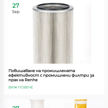
27
Sep
Повишаване на промишлената
ефективност с промишлени филтри за
прах на Renhe
ВИЖ ПОВЕЧЕ