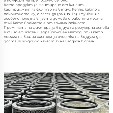
е комфортна през всички сезони.
Като продукт за монтиране от клиент,
картриджът за филтър на въздух Renhe, както и
покритието му, е лесен за замяна. Тази функция е
особено полезна в заети домове и работни места,
тъй като времето е от голяма важност.
Промяната на филтъра за въздух на регулярна основа
е също ефикасен и здравословен метод, тъй като
помага на вашия систем за очистка на въздуха да
доставя по-добро качество на въздуха в дома.