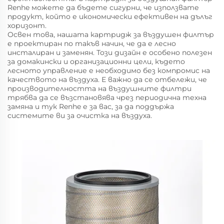
Renhe можете да бъдете сигурни, че използвате
продукт, който е икономически ефективен на дълъг
хоризонт.
Освен това, нашата картридж за въздушен филтър
е проектиран по такъв начин, че да е лесно
инсталиран и заменян. Този дизайн е особено полезен
за домакински и организационни цели, където
лесното управление е необходимо без компромис на
качеството на въздуха. Е важно да се отбележи, че
производителността на въздушните филтри
трябва да се възстановява чрез периодична техна
замяна и тук Renhe е за вас, за да поддържа
системите ви за очистка на въздуха.