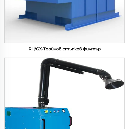
RH/GX-Тройнов стъпков филтър