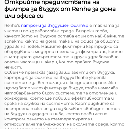
Открийте предимствата на
филтра за въздух от Renhe за дома
или офиса си
Renhe’s
патрони за въздушен филтър
е тайната за
чиста и по-здравословна среда. Въпреки това,
качеството на въздуха остава един от най-важните
аспекти както на дома, така и на офиса за общото
здраве на човек. Нашите филтърни картриджи са
оборудвани с модерни техники за филтрация, които
филтрират замърсителите и други здравословно
опасни частици и акари, които правят въздуха
нечист.
Освен че премахва загадващи агенти от въздуха,
картридж за филтър на въздух Renhe укрепва
системите за вентилация и кондициониране. Ако
използвате чист филтър за въздух, това намалява
натоварването върху системите за отопление и
охлаждане, което ще повиши ефективността и
срока на служба на системите. Картриджите са
построени така, че да позволяват свободен поток
на въздух на зададени нива, което прави лесно
контролирането на температурата и
относителната влажност на околната среда, която