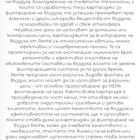
на въздуха. Благодарение на modenите технологии, с
които са изработени тези картриджи за
филтриране на въздуха, те успешно премахват прах,
алергени и други шкодливи вещества от въздуха,
осигурявайки по-здрав и свеж атмосфера.
Независимо дали се използват за домашни или
комерсиални цели, картриджите за филтриране на
въздуха от Renhe са относително евтини, много
ефективни и същевременно прочни. Те са
проектирани за лесна инсталация, минимален брой
ремонтове и ефективно очистване на
обикновените съставки на въздуха, когато се заменя
филтриращата система за по-дълго време.
Renhe предлага число различни видове филтри за
въздух, които могат да се използват за различни
цели – от основно прахосъбиране до HEPA
филтриране на прах. Както всяка картридж е
произведена по чист начин, тя отговаря на най-
добрите индустрийни изисквания и затова
клиентите, които ценят качеството на въздуха и
ефективността на системата, ще я използват.
Когато става дума за картриджи за филтриране на
въздух Renhe, може да очаквате качеството и
иновациите, тъй като те винаги са на равня или
дори надминават изпълнението спрямо това, което