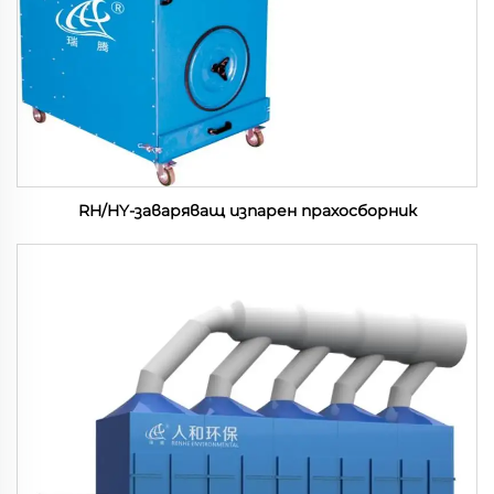
RH/HY-заваряващ изпарен прахосборник