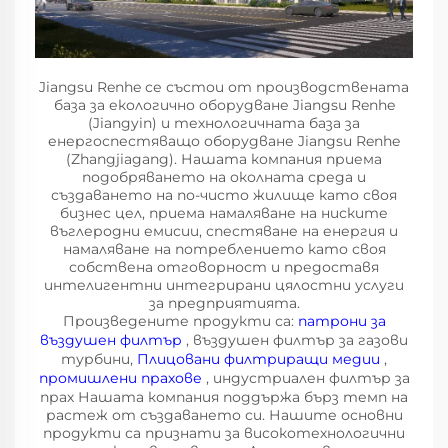
Jiangsu Renhe се състои от производствената
база за екологично оборудване Jiangsu Renhe
(Jiangyin) и технологичната база за
енергоспестяващо оборудване Jiangsu Renhe
(Zhangjiagang). Нашата компания приема
подобряването на околната среда и
създаването на по-чисто жилище като своя
бизнес цел, приема намаляване на ниските
въглеродни емисии, спестяване на енергия и
намаляване на потреблението като своя
собствена отговорност и предоставя
интелигентни интегрирани цялостни услуги
за предприятията.
Произведените продукти са:
патрони за
въздушен филтър
, въздушен филтър за газови
турбини,
Плицовани филтриращи медии
,
промишлени прахове
, индустриален филтър за
прах Нашата компания поддържа бърз темп на
растеж от създаването си. Нашите основни
продукти са признати за високотехнологични