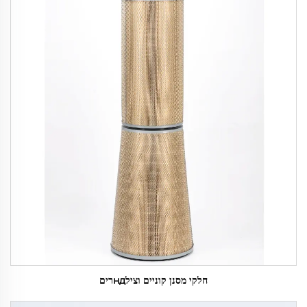
חלקי מסנן קוניים וצילндרים