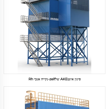
סינון אינטAKE שלzelf-נקייה אנכי Rh