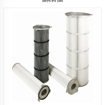
מסנן כיס מקומט