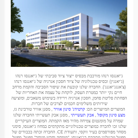
ג'יאנגסו רנהו מורכבת מבסיס ייצור ציוד סביבתי של ג'יאנגסו רנהו
(ג'יאנגין) ובסיס טכנולוגיה של ציוד חסכון אנרגיה של ג'יאנגסו רנהו
(צ'אנגג'יאגנג'). החברה שלנו קובעת את שיפור הסביבה והקמת מרחב
חיים נקי יותר כמטרת העסק, לוקחת על עצמה את האחריות של
הפחתת פליטת פחמן, חסכון אנרגיה וירידה בשימוש משאבים, ומוציעה
שירותים משלימים חכמים לצרכים של חברות.
המוצרים המיוצרים הם:
קרטידג' סינון אוויר
, מסנן אוויר טורבינת גז,
מצע סינון מקופל
,
אבק תעשייתי
, מסנן אבק תעשייתי החברה שלנו
שמרה על מומנטום צמיחה מהיר מאז הקמתה. המוצרים העיקריים
שלנו זכו להכרה כמוצרים טכנולוגיים מתקדמים במחוז ג'יאנגסו, סימני
מסחר מפורסמים בעיר ווקסי, ותעודת CE. החברה זכתה בכבודים של
מפעל טכנולוגי מתקדם בג'יאנגסו, "מומחה וחדש מיוחד" מפעל, מפעל