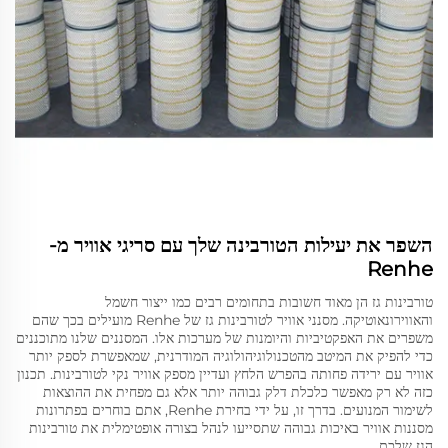
השפר את יעילות הטורבינה שלך עם סריגי אוויר מ-
Renhe
טורבינות גז הן מאוד חשובות בתחומים רבים כמו ייצור חשמל
והאווירונאוטיקה. מסנני אוויר לטורבינות גז של Renhe מועילים בכך שהם
משפרים את האפקטיביות והיומנות של מערכות אלו. המסננים שלנו מתוכננים
כדי להפיק את המיטב מהטכנולוגיהולוגיה המודרנית, שמאפשרת לספק יותר
אוויר עם ירידה פחותה בהפרש הלחץ ועדיין מספק אוויר נקי לטורבינות. תכנון
כזה לא רק מאפשר כלכלת דלק גבוהה יותר אלא גם מפחית את ההוצאות
לשימור המנועים. בדרך זו, על ידי בחירת Renhe, אתם בוחרים בפתרונות
מסננות אוויר באיכות גבוהה שתסייעו לנהל בצורה אופטימלית את טורבינות
הגז שלכם.