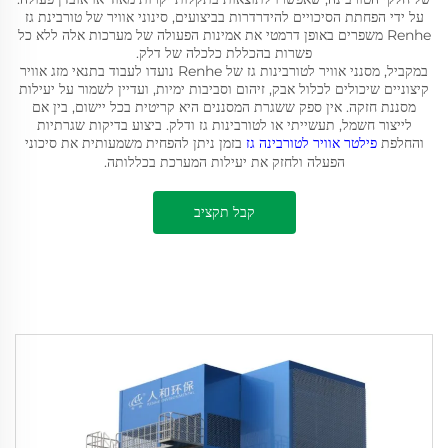
על ידי הפחתת הסיכויים להידרדרות בביצועים, סינוני אוויר של טורבינת גז
Renhe משפרים באופן דרמטי את אמינות הפעולה של מערכות אלה ללא כל
פשרות בהכללת כלכלה של דלק.
במקביל, מסנני אוויר לטורבינות גז של Renhe נועדו לעבוד בתנאי מזג אוויר
קיצוניים שיכולים לכלול אבק, זיהום וסביבות ימיות, ועדיין לשמור על יעילות
מסננת חזקה. אין ספק ששגרת המסננים היא קריטית בכל יישום, בין אם
לייצור חשמל, תעשייתי או לטורבינות גז ודלק. ביצוע בדיקות שגרתיות
והחלפת
פילטר אוויר לטורבינה גז
בזמן ניתן להפחית משמעותית את סיכוני
הפעלה ולחזק את יעילות המערכת בכללותה.
קבל תקציב