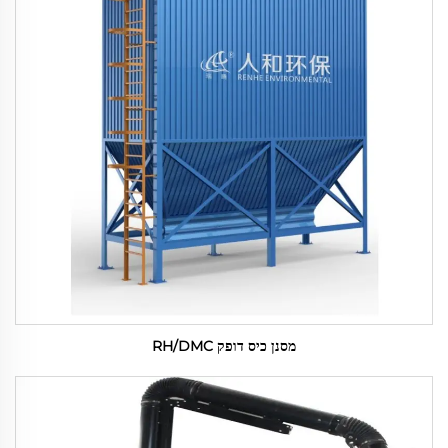
מסנן כיס דופק RH/DMC