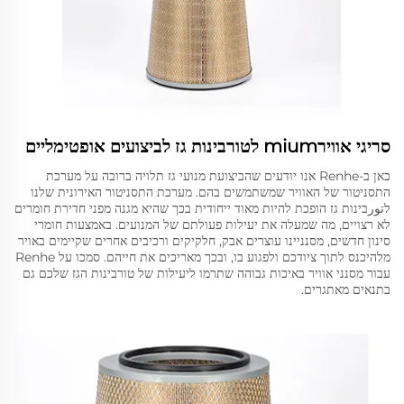
סריגי אווירmium לטורבינות גז לביצועים אופטימליים
כאן ב-Renhe אנו יודעים שהביצועת מנועי גז תלויה ברובה על מערכת
התסניטור של האוויר שמשתמשים בהם. מערכת התסניטור האירונית שלנו
לتورבינות גז הופכת להיות מאוד ייחודית בכך שהיא מגנה מפני חדירת חומרים
לא רצויים, מה שמעלה את יעילות פעולתם של המנועים. באמצעות חומרי
סינון חדשים, מסנניינו עוצרים אבק, חלקיקים ורכיבים אחרים שקיימים באויר
מלהיכנס לתוך ציודכם ולפגוע בו, ובכך מאריכים את חייהם. סמכו על Renhe
עבור מסנני אוויר באיכות גבוהה שתרמו ליעילות של טורבינות הגז שלכם גם
בתנאים מאתגרים.