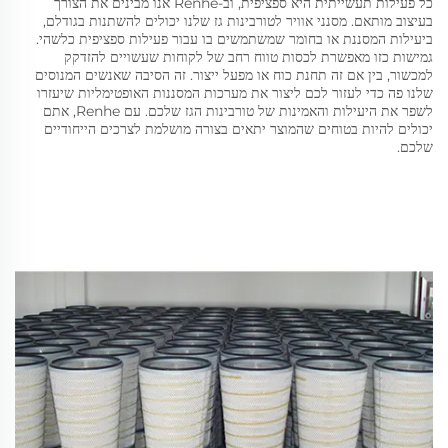
כל פעילות תעשייתית היא ספציפית, וב-Renhe אנו מבינים את הצורך
בעיצוב מותאם. מסנני אוויר לטורבינות גז שלנו יכולים להשתנות בגודלם,
ביעילות המסננת או בחומר שמשתמשים בו עבור פעילות ספציפית כלשהי.
גמישות כזו מאפשרת לכסות טווח רחב של לקוחות שעשויים להזדקק
למכשור, בין אם זה תחנת כוח או מפעל ייצור. זה הסיבה שאנשים המנוסים
שלנו פה כדי לעזור לכם ליצור את מערכות המסננות האופטימליות שיעזרו
לשפר את היעילות והאמינות של טורבינות הגז שלכם. עם Renhe, אתם
יכולים להיות בטוחים שהמוצר יתאים בצורה מושלמת לצרכים הייחודיים
שלכם.