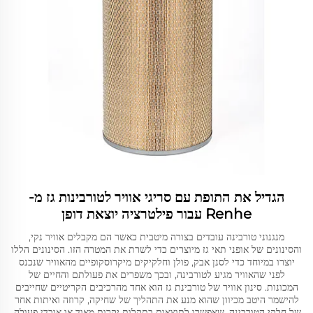
הגדיל את התופת עם סריגי אוויר לטורבינות גז מ-
Renhe עבור פילטרציה יוצאת דופן
מנגנוני טורבינה עובדים בצורה מיטבית כאשר הם מקבלים אוויר נקי,
והסינונים של אופני תאי גז מיוצרים כדי לשרת את המטרה הזו. הסינונים הללו
יוצרו במיוחד כדי לסנן אבק, פולן וחלקיקים מיקרוסקופיים מהאוויר שנכנס
לפני שהאוויר מגיע לטורבינה, ובכך משפרים את פעולתם והחיים של
המכונות. סינון אוויר של טורבינת גז הוא אחד מהרכיבים הקריטיים שחייבים
להישמר היטב מכיוון שהוא מנע את התהליך של שחיקה, קרוזה ואיתות אחר
של חלקי הטורבינה, שאפשרו לתוצאות בתקלות יקרות מאוד או אובדן פעולה.