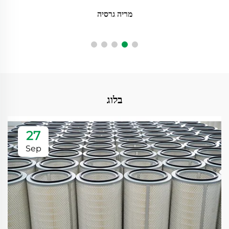
הירוشي טנקה
בלוג
27
Sep