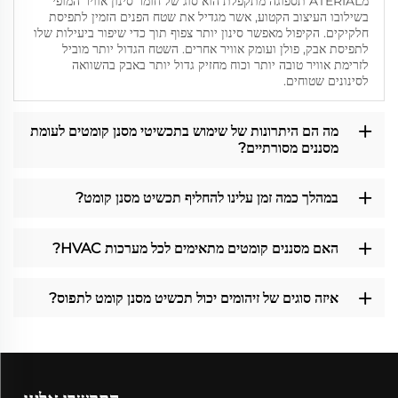
מATERIAL תספוגה מתקפלת הוא סוג של חומר סינון אוויר המופי
בשילובו העיצוב הקטוע, אשר מגדיל את שטח הפנים הזמין לתפיסת
חלקיקים. הקיפול מאפשר סינון יותר צפוף תוך כדי שיפור ביעילות שלו
לתפיסת אבק, פולן ועומק אוויר אחרים. השטח הגדול יותר מוביל
לזרימת אוויר טובה יותר וכוח מחזיק גדול יותר באבק בהשוואה
לסינונים שטוחים.
מה הם היתרונות של שימוש בתכשיטי מסנן קומטים לעומת
מסננים מסורתיים?
במהלך כמה זמן עלינו להחליף תכשיט מסנן קומט?
האם מסננים קומטים מתאימים לכל מערכות HVAC?
איזה סוגים של זיהומים יכול תכשיט מסנן קומט לתפוס?