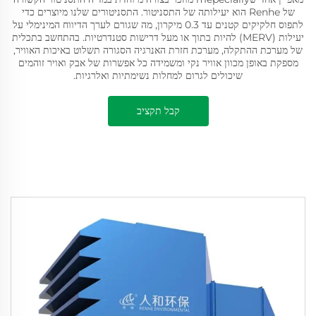
של Renhe הוא יעילותה של התסניטור. התסניטורים שלנו מיוצרים כדי
לתפוס חלקיקים קטנים עד 0.3 מיקרון, מה שגורם לערך הדיווח המינימלי על
יעילות (MERV) להיות בתוך או מעל דרישות סטנדרטיות. בהתחשב בתכלית
של מערכת ההתקלה, מערכת חזרת האנרגיה הסגורה תשלוט באיכות האוויר,
מספקת באופן מכוון אוויר נקי ומשמידה כל אפשרות של אבק ואויר זוהמים
שיכולים לגרום למחלות נשימתיות ואלרגיות.
קבל תקציב