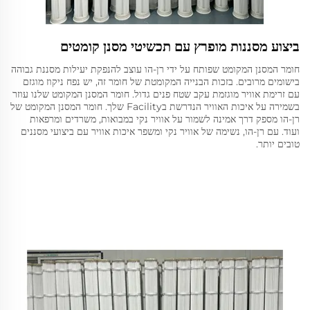
ביצוע מסננות מופרץ עם תכשיטי מסנן קומטים
חומר המסנן המקומט שפותח על ידי רן-הו עוצב להנפקת יעילות מסננת גבוהה
בישומים מרובים. בזכות הבנייה המקומטת של חומר זה, יש נפח ניקוז מוגזם
עם זרימת אוויר מוגזמת עקב שטח פנים גדול. חומר המסנן המקומט שלנו עוזר
בשמירה על איכות האוויר הנדרשת בFacility שלך. חומר המסנן המקומט של
רן-הו מספק דרך אמינה לשמור על אוויר נקי במבואות, משרדים ומרפאות
ועוד. עם רן-הו, נשימה של אוויר נקי ומשפר איכות אוויר עם ביצועי מסננים
טובים יותר.