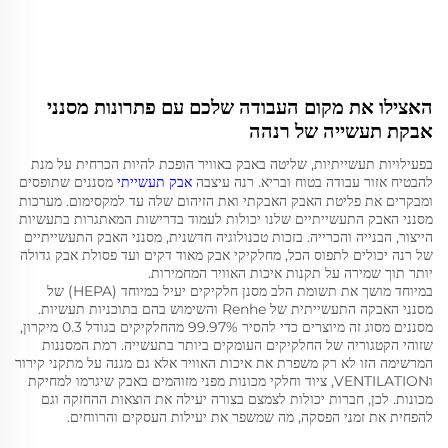
האצילו את מקום העבודה שלכם עם פתרונות מסנני
אבקת תעשייה של רנהה
בפעילויות תעשייתיות, שליטה באבק באוויר הופכת להיות הכרחית על מנת
להבטיח אזור עבודה בטוח ובריא. רנה עיצבה
אבק תעשייתי
מסננים שתופסים
ומבקרים את פליטת האבק האבקתי ואת הזיהום שלה עד למקסימום. מערכות
מסנני האבק התעשייתיים שלנו יכולות לעמוד בדרישות המאתגרות בתעשיות
הייצור, הבנייה והכרייה. בזכות טכנולוגיה חדשנית, מסנני האבק התעשייתיים
של רנה יכולים לתפוס הכל, מחלקיקי אבק מאוד דקים ועד פסולת אבק גדולה
יותר תוך שמירה על תקנות איכות האוויר המחמירות.
במיוחד מושך את תשומת הלב מסנן חלקיקים יעיל במיוחד (HEPA) של
מסנני האבקה התעשייתית של Renhe והשימוש בהם בתוכניות תעשיות.
מסננים מסוג זה מיוצרים כדי להסיר 99.97% מהחלקיקים בגודל 0.3 מיקרון,
שזוהי הקטגוריה של החלקיקים העומקים ביותר בתעשייה. רמת המסננות
המרשימה הזו לא רק משפרת את איכות האוויר אלא גם מגנה על מתקני קירור
וVENTILATION, ציוד וחלקי מכונות מפני מזוהמים באבק שיגרמו למחיקת
מכונות. לכן, חברות יכולות לצמצם בצורה יעילה את הוצאות ההחזקה וגם
להפחית את זמני הפסקה, מה שמשפר את יעילות העסקים והרווחים.