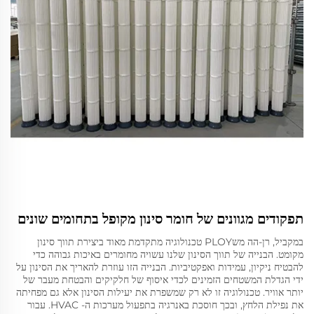
תפקודים מגוונים של חומר סינון מקופל בתחומים שונים
במקביל, רן-הה משPLOY טכנולוגיה מתקדמת מאוד ביצירת תווך סינון
מקומט. הבנייה של תווך הסינון שלנו עשויה מחומרים באיכות גבוהה כדי
להבטיח ניקיון, עמידות ואפקטיביות. הבנייה הזו עוזרת להאריך את הסינון על
ידי הגדלת המשטחים הזמינים לכדי איסוף של חלקיקים והבטחת מעבר של
יותר אוויר. טכנולוגיה זו לא רק שמשפרת את יעילות הסינון אלא גם מפחיתה
את נפילת הלחץ, ובכך חוסכת באנרגיה בתפעול מערכות ה- HVAC. עבור