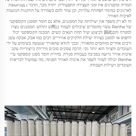
המדיה ומקטינים את זמני העצירה התפעולית. יתרה מכך, הדבר נ выгодת
לארגונים במונחי הפחתת עלויות, וכן עוזר להם בשמירה על התקנות הנוגעות
לאיכות האוויר.
זה לא רק משפר את יעילותה של המסננים, אלא גם חומר המסנן הקומפקטי
של Renhe עשוי מחומרים שיכולים לעמוד בנ罔ש ותלוש. המסננים נוצרו
למטרה והם因此 לביצוע יעיל תחת תנאים קשים. המבנה הקומפקטי יכול
לתפוס או למסנן בצורה יעילת חלקיקים אוויריים רבים כמו אבק, אבקה עשן
ורבים אחרים מזוהמים מהאוויר, ובכך לוודא שהאוויר שנעשה בשימוש על ידי
העובדים והציוד הוא יותר נקי. הרבה עסקים סובים מירידה בייצוריות עקב
איכות אוויר גרועה בסביבה בעבודה סגורה. בחירת חומר מסנן קומפקטי ע"י
Renhe יכולה לעזור לשפר את איכות האוויר הפנימי, מה שמועיל לבריאות
העובדים ויעילות העבודה.