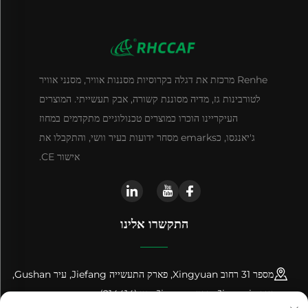
Renhe מרכזת את דגלה בקרוסיות מסננות אוויר, מסנני אוויר
לטורבינות גז, מדיה מסוננת קשורה, אבק תעשייתי. המוצרים
העיקריינו הוכרו כמוצרים טכנולוגיים מתקדמים במחוז
ג'יאנגסו, כemarks מסחר ידועות בעיר וושי, והתקבלו את
אישור CE.
התקשרו אלינו
מספר 31 רחוב Xingyuan, פארק התעשייה Jiefang, עיר Gushan,
עיר Jiangyin, מחוז Jiangsu, סין (214414)