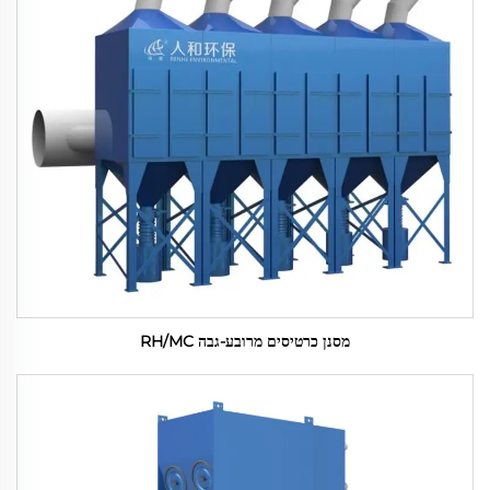
מסנן כרטיסים מרובע-גבה RH/MC