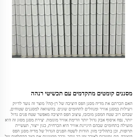
מסננים קומטים מתקדמים עם תכשיטי רנהה
האם הכרתם את מדיה מסנן הפס היציבה של רן-הֶה? מוצר זה נועד לדיוק
ויעילות במסנן אוויר ומנוזלים לתחומים שונים. בהשוואה למסננים שטוחים,
שבהם רוב שטח המסנן מובזבז, עיצוב הפס היציבה מאפשר שטח פנים גדול
יותר, נפח איסוף אבק גדול יותר וזרימת אוויר מוגזמת. יצירת מסנן מסוג זה היא
מועילה בתחומים שבהם היגיינת אוויר היא הכרחית, כגון ייצור, תעשיית
תרופות, וכן בתהליכי מזון. הודות לשטח הפנים הגדול של מדיה מסנן הפס
היציבה, הם נמשכים לאורך זמן רב יותר, ובכך מקטינים את קצב ההחלפות של