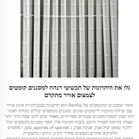
גלו את היתרונות של תכשיטי רנהה למסננים קומטים
לצמצום אוויר מתקדם
חומר המסננים המקומטים של Renhe הוא חדשנות בטכנולוגיית סינון אוויר
עם יעילות מוגזמת ליישומים שונים. מסננים מקומטים יכולים בקלות לאגור
יותר אבק לעומת מסננים שטוחים מסורתיים, מאחר שיש להם שטח גדול יותר
שעוזר בזרימת האוויר דרכם. בזכות תכונות אלו, חומר מסננים מקומטים יכול
ללכוד באופן יעיל אבק, אבקת אבק, ג spores of spores, עשן, ו מזהמים
חלקיקים אחרים הנפוצים בחדרי ניקיון, בתים ו בתעשייה.
מאפיין אחד שmépecially מוזכר בצורה מיוחדת במדיה התסניטור הקשורה