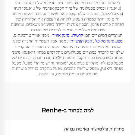
ג'יאנגסו רנהו מורכבת מבסיס ייצור ציוד סביבתי של ג'יאנגסו רנהו
(ג'יאנגין) ובסיס טכנולוגיה של ציוד חסכון אנרגיה של ג'יאנגסו רנהו
(צ'אנגג'יאגנג'). החברה שלנו קובעת את שיפור הסביבה והקמת מרחב
חיים נקי יותר כמטרת העסק, לוקחת על עצמה את האחריות של
הפחתת פליטת פחמן, חסכון אנרגיה וירידה בשימוש משאבים, ומוציעה
שירותים משלימים חכמים לצרכים של חברות.
המוצרים המיוצרים הם:
קרטידג' סינון אוויר
, מסנן אוויר טורבינת גז,
מצע סינון מקופל
,
אבק תעשייתי
, מסנן אבק תעשייתי החברה שלנו
שמרה על מומנטום צמיחה מהיר מאז הקמתה. המוצרים העיקריים
שלנו זכו להכרה כמוצרים טכנולוגיים מתקדמים במחוז ג'יאנגסו, סימני
מסחר מפורסמים בעיר ווקסי, ותעודת CE. החברה זכתה בכבודים של
מפעל טכנולוגי מתקדם בג'יאנגסו, "מומחה וחדש מיוחד" מפעל, מפעל
מפתח ג'יאנגין, מפעל שלושה כוכבים, מפעל מתקדם בגידול כישרונות
טכנולוגיים ובניית מותגים, וכן הלאה.
למה לבחור ב-Renhe
פתרונות פילטרציה באיכות גבוהה