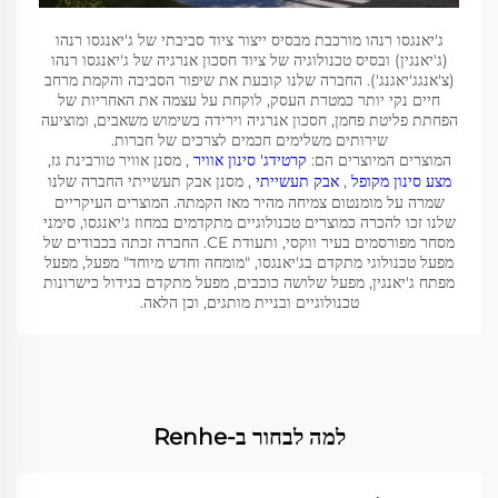
ג'יאנגסו רנהו מורכבת מבסיס ייצור ציוד סביבתי של ג'יאנגסו רנהו
(ג'יאנגין) ובסיס טכנולוגיה של ציוד חסכון אנרגיה של ג'יאנגסו רנהו
(צ'אנגג'יאגנג'). החברה שלנו קובעת את שיפור הסביבה והקמת מרחב
חיים נקי יותר כמטרת העסק, לוקחת על עצמה את האחריות של
הפחתת פליטת פחמן, חסכון אנרגיה וירידה בשימוש משאבים, ומוציעה
שירותים משלימים חכמים לצרכים של חברות.
המוצרים המיוצרים הם:
קרטידג' סינון אוויר
, מסנן אוויר טורבינת גז,
מצע סינון מקופל
,
אבק תעשייתי
, מסנן אבק תעשייתי החברה שלנו
שמרה על מומנטום צמיחה מהיר מאז הקמתה. המוצרים העיקריים
שלנו זכו להכרה כמוצרים טכנולוגיים מתקדמים במחוז ג'יאנגסו, סימני
מסחר מפורסמים בעיר ווקסי, ותעודת CE. החברה זכתה בכבודים של
מפעל טכנולוגי מתקדם בג'יאנגסו, "מומחה וחדש מיוחד" מפעל, מפעל
מפתח ג'יאנגין, מפעל שלושה כוכבים, מפעל מתקדם בגידול כישרונות
טכנולוגיים ובניית מותגים, וכן הלאה.
למה לבחור ב-Renhe