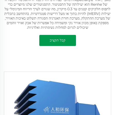
של Renhe הוא יעילותה של התסניטור. התסניטורים שלנו מיוצרים כדי
לתפוס חלקיקים קטנים עד 0.3 מיקרון, מה שגורם לערך הדיווח המינימלי על
יעילות (MERV) להיות בתוך או מעל דרישות סטנדרטיות. בהתחשב בתכלית
של מערכת ההתקלה, מערכת חזרת האנרגיה הסגורה תשלוט באיכות האוויר,
מספקת באופן מכוון אוויר נקי ומשמידה כל אפשרות של אבק ואויר זוהמים
שיכולים לגרום למחלות נשימתיות ואלרגיות.
קבל תקציב