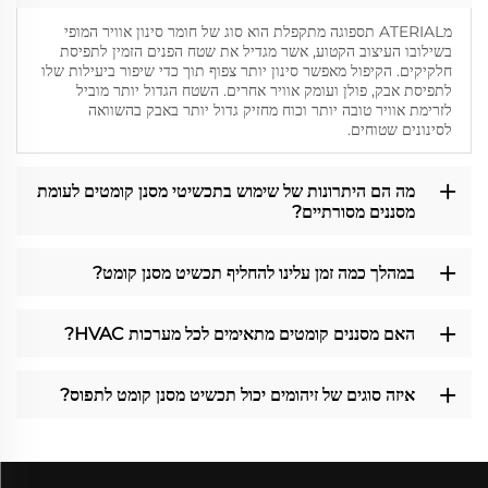
מATERIAL תספוגה מתקפלת הוא סוג של חומר סינון אוויר המופי
בשילובו העיצוב הקטוע, אשר מגדיל את שטח הפנים הזמין לתפיסת
חלקיקים. הקיפול מאפשר סינון יותר צפוף תוך כדי שיפור ביעילות שלו
לתפיסת אבק, פולן ועומק אוויר אחרים. השטח הגדול יותר מוביל
לזרימת אוויר טובה יותר וכוח מחזיק גדול יותר באבק בהשוואה
לסינונים שטוחים.
מה הם היתרונות של שימוש בתכשיטי מסנן קומטים לעומת
מסננים מסורתיים?
במהלך כמה זמן עלינו להחליף תכשיט מסנן קומט?
האם מסננים קומטים מתאימים לכל מערכות HVAC?
איזה סוגים של זיהומים יכול תכשיט מסנן קומט לתפוס?