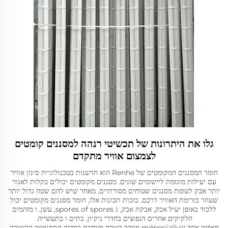
גלו את היתרונות של תכשיטי רנהה למסננים קומטים
לצמצום אוויר מתקדם
חומר המסננים המקומטים של Renhe הוא חדשנות בטכנולוגיית סינון אוויר
עם יעילות מוגזמת ליישומים שונים. מסננים מקומטים יכולים בקלות לאגור
יותר אבק לעומת מסננים שטוחים מסורתיים, מאחר שיש להם שטח גדול יותר
שעוזר בזרימת האוויר דרכם. בזכות תכונות אלו, חומר מסננים מקומטים יכול
ללכוד באופן יעיל אבק, אבקת אבק, ג spores of spores, עשן, ו מזהמים
חלקיקים אחרים הנפוצים בחדרי ניקיון, בתים ו בתעשייה.
מאפיין אחד שmépecially מוזכר בצורה מיוחדת במדיה התסניטור הקשורה