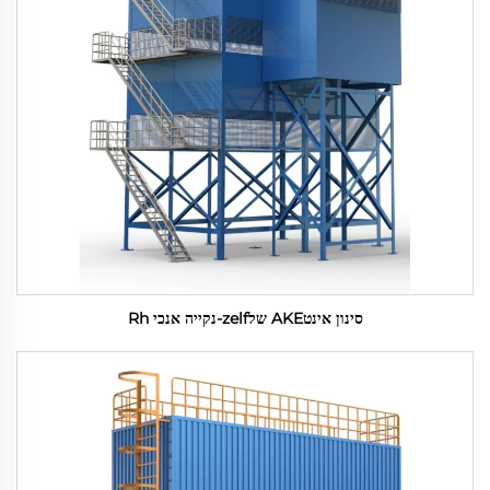
סינון אינטAKE שלzelf-נקייה אנכי Rh