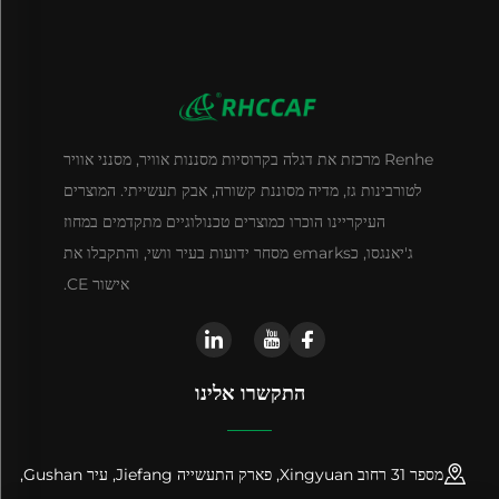
Renhe מרכזת את דגלה בקרוסיות מסננות אוויר, מסנני אוויר
לטורבינות גז, מדיה מסוננת קשורה, אבק תעשייתי. המוצרים
העיקריינו הוכרו כמוצרים טכנולוגיים מתקדמים במחוז
ג'יאנגסו, כemarks מסחר ידועות בעיר וושי, והתקבלו את
אישור CE.
התקשרו אלינו
מספר 31 רחוב Xingyuan, פארק התעשייה Jiefang, עיר Gushan,