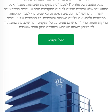
את נהלי העבודה על ידי שימוש בפעולות יעילות.
בגלל האהבה של Renhe לטכנולוגיה מתקדמת ואיכותות, מסנני האבק
התעשייתי שלנו עשויים מבדים לסיסים מתקדמים יותר שעובדים בצורה טובה
יותר. חזקים ויעילים, המסננים האלה גם מאופטים כדי לעבוד לתקופות
ממושכות ולחמץ את עלויות השירות והעצירות. כל המוצרים שלנו עוברים
בדיקות חומות כדי לוודא שהם עונים על כל התקנים הנדרשים, מה שמעניקין
לך ביטחון שאתה משתמש במערכת סינון אוויר שעובדת.
קבל תקציב