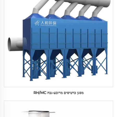
מסנן כרטיסים מרובע-גבה RH/MC