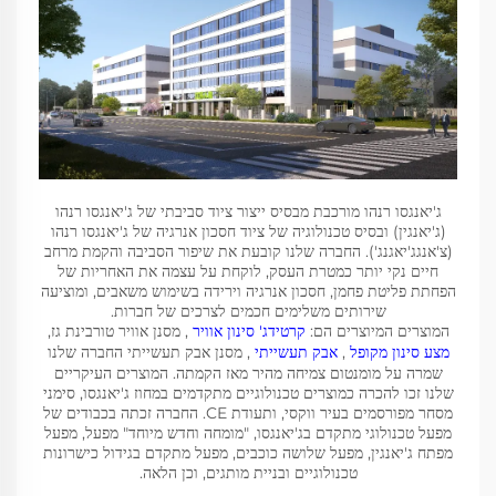
ג'יאנגסו רנהו מורכבת מבסיס ייצור ציוד סביבתי של ג'יאנגסו רנהו
(ג'יאנגין) ובסיס טכנולוגיה של ציוד חסכון אנרגיה של ג'יאנגסו רנהו
(צ'אנגג'יאגנג'). החברה שלנו קובעת את שיפור הסביבה והקמת מרחב
חיים נקי יותר כמטרת העסק, לוקחת על עצמה את האחריות של
הפחתת פליטת פחמן, חסכון אנרגיה וירידה בשימוש משאבים, ומוציעה
שירותים משלימים חכמים לצרכים של חברות.
המוצרים המיוצרים הם:
קרטידג' סינון אוויר
, מסנן אוויר טורבינת גז,
מצע סינון מקופל
,
אבק תעשייתי
, מסנן אבק תעשייתי החברה שלנו
שמרה על מומנטום צמיחה מהיר מאז הקמתה. המוצרים העיקריים
שלנו זכו להכרה כמוצרים טכנולוגיים מתקדמים במחוז ג'יאנגסו, סימני
מסחר מפורסמים בעיר ווקסי, ותעודת CE. החברה זכתה בכבודים של
מפעל טכנולוגי מתקדם בג'יאנגסו, "מומחה וחדש מיוחד" מפעל, מפעל
מפתח ג'יאנגין, מפעל שלושה כוכבים, מפעל מתקדם בגידול כישרונות
טכנולוגיים ובניית מותגים, וכן הלאה.