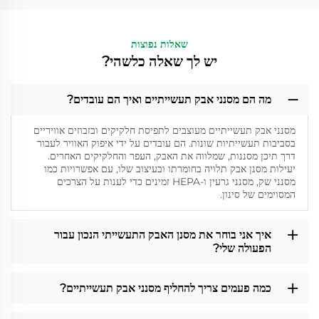
שאלות נפוצות
יש לך שאלה כלשהי?
מה הם מסנני אבק תעשייתיים ואיך הם עובדים?
מסנני אבק תעשייתיים מעוצבים לתפיסת חלקיקים ובזבוזים אוויריים
בסביבות תעשייתיות שונות. הם עובדים על ידי איפוק האוויר לעבור
דרך תיכן מסננות, שמלווה את האבק, העפר והחלקיקים האחרים.
יעילות מסנן אבק תלויה בחומרתו ובעיצוב שלו, עם אפשרויות כמו
מסנני שק, מסנני גרעין ו-HEPA זמינים כדי לענות על הצרכים
המסוימים של סינון.
איך אני בוחר את מסנן האבק התעשייתי הנכון עבור
הפעולה שלי?
כמה פעמים צריך להחליף מסנני אבק תעשייתיים?