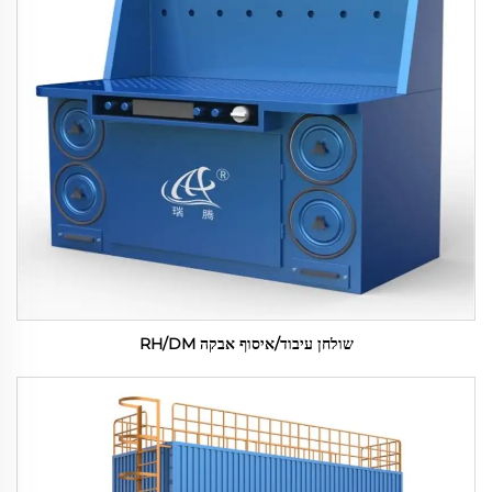
שולחן עיבוד/איסוף אבקה RH/DM