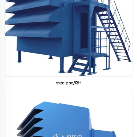
RH/מסנן סטטי