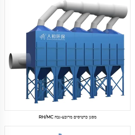
מסנן כרטיסים מרובע-גבה RH/MC