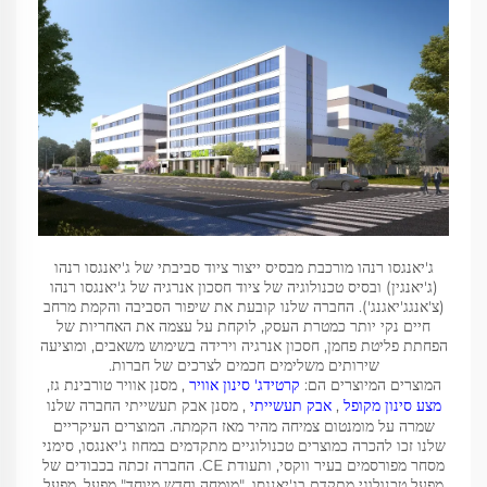
ג'יאנגסו רנהו מורכבת מבסיס ייצור ציוד סביבתי של ג'יאנגסו רנהו
(ג'יאנגין) ובסיס טכנולוגיה של ציוד חסכון אנרגיה של ג'יאנגסו רנהו
(צ'אנגג'יאגנג'). החברה שלנו קובעת את שיפור הסביבה והקמת מרחב
חיים נקי יותר כמטרת העסק, לוקחת על עצמה את האחריות של
הפחתת פליטת פחמן, חסכון אנרגיה וירידה בשימוש משאבים, ומוציעה
שירותים משלימים חכמים לצרכים של חברות.
המוצרים המיוצרים הם:
קרטידג' סינון אוויר
, מסנן אוויר טורבינת גז,
מצע סינון מקופל
,
אבק תעשייתי
, מסנן אבק תעשייתי החברה שלנו
שמרה על מומנטום צמיחה מהיר מאז הקמתה. המוצרים העיקריים
שלנו זכו להכרה כמוצרים טכנולוגיים מתקדמים במחוז ג'יאנגסו, סימני
מסחר מפורסמים בעיר ווקסי, ותעודת CE. החברה זכתה בכבודים של
מפעל טכנולוגי מתקדם בג'יאנגסו, "מומחה וחדש מיוחד" מפעל, מפעל