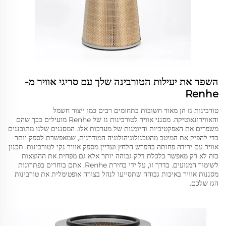
השפר את יעילות הטורבינה שלך עם סריגי אוויר מ-
Renhe
טורבינות גז הן מאוד חשובות בתחומים רבים כמו ייצור חשמל
והאווירונאוטיקה. מסנני אוויר לטורבינות גז של Renhe מועילים בכך שהם
משפרים את האפקטיביות והיומנות של מערכות אלו. המסננים שלנו מתוכננים
כדי להפיק את המיטב מהטכנולוגיהולוגיה המודרנית, שמאפשרת לספק יותר
אוויר עם ירידה פחותה בהפרש הלחץ ועדיין מספק אוויר נקי לטורבינות. תכנון
כזה לא רק מאפשר כלכלת דלק גבוהה יותר אלא גם מפחית את ההוצאות
לשימור המנועים. בדרך זו, על ידי בחירת Renhe, אתם בוחרים בפתרונות
מסננות אוויר באיכות גבוהה שתסייעו לנהל בצורה אופטימלית את טורבינות
הגז שלכם.