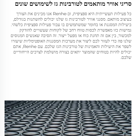
סריגי אוויר מותאמים לטורבינות גז לשימושים שונים
כל פעילות תעשייתית היא ספציפית, וב-Renhe אנו מבינים את הצורך
בעיצוב מותאם. מסנני אוויר לטורבינות גז שלנו יכולים להשתנות בגודלם,
ביעילות המסננת או בחומר שמשתמשים בו עבור פעילות ספציפית כלשהי.
גמישות כזו מאפשרת לכסות טווח רחב של לקוחות שעשויים להזדקק
למכשור, בין אם זה תחנת כוח או מפעל ייצור. זה הסיבה שאנשים המנוסים
שלנו פה כדי לעזור לכם ליצור את מערכות המסננות האופטימליות שיעזרו
לשפר את היעילות והאמינות של טורבינות הגז שלכם. עם Renhe, אתם
יכולים להיות בטוחים שהמוצר יתאים בצורה מושלמת לצרכים הייחודיים
שלכם.