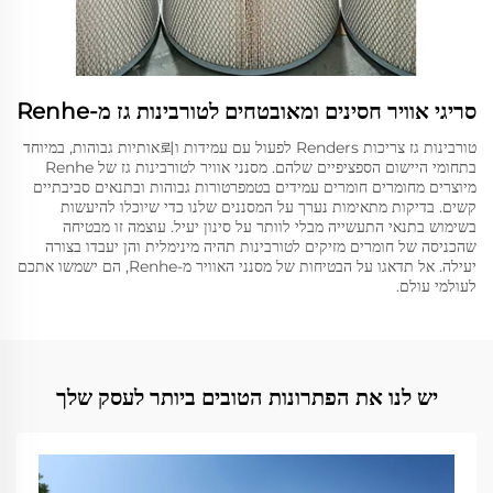
סריגי אוויר חסינים ומאובטחים לטורבינות גז מ-Renhe
טורבינות גז צריכות Renders לפעול עם עמידות ו뢰אותיות גבוהות, במיוחד
בתחומי היישום הספציפיים שלהם. מסנני אוויר לטורבינות גז של Renhe
מיוצרים מחומרים חומרים עמידים בטמפרטורות גבוהות ובתנאים סביבתיים
קשים. בדיקות מתאימות נערך על המסננים שלנו כדי שיוכלו להיעשות
בשימוש בתנאי התעשייה מבלי לוותר על סינון יעיל. עוצמה זו מבטיחה
שהכניסה של חומרים מזיקים לטורבינות תהיה מינימלית והן יעבדו בצורה
יעילה. אל תדאגו על הבטיחות של מסנני האוויר מ-Renhe, הם ישמשו אתכם
לעולמי עולם.
יש לנו את הפתרונות הטובים ביותר לעסק שלך