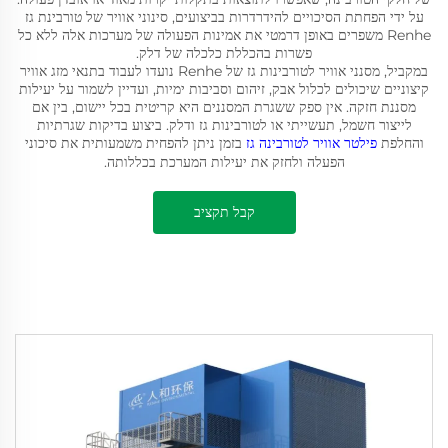
על ידי הפחתת הסיכויים להידרדרות בביצועים, סינוני אוויר של טורבינת גז
Renhe משפרים באופן דרמטי את אמינות הפעולה של מערכות אלה ללא כל
פשרות בהכללת כלכלה של דלק.
במקביל, מסנני אוויר לטורבינות גז של Renhe נועדו לעבוד בתנאי מזג אוויר
קיצוניים שיכולים לכלול אבק, זיהום וסביבות ימיות, ועדיין לשמור על יעילות
מסננת חזקה. אין ספק ששגרת המסננים היא קריטית בכל יישום, בין אם
לייצור חשמל, תעשייתי או לטורבינות גז ודלק. ביצוע בדיקות שגרתיות
והחלפת
פילטר אוויר לטורבינה גז
בזמן ניתן להפחית משמעותית את סיכוני
הפעלה ולחזק את יעילות המערכת בכללותה.
קבל תקציב