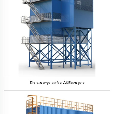
סינון אינטAKE שלzelf-נקייה אנכי Rh