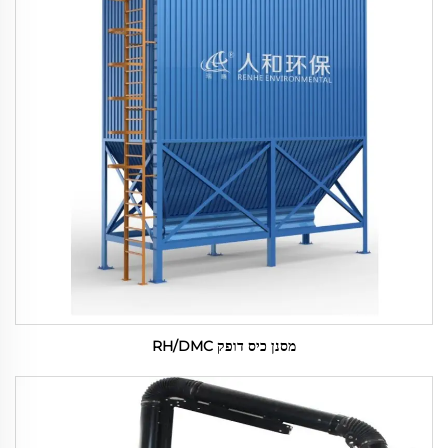
מסנן כיס דופק RH/DMC