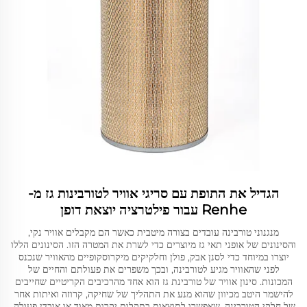
הגדיל את התופת עם סריגי אוויר לטורבינות גז מ-
Renhe עבור פילטרציה יוצאת דופן
מנגנוני טורבינה עובדים בצורה מיטבית כאשר הם מקבלים אוויר נקי,
והסינונים של אופני תאי גז מיוצרים כדי לשרת את המטרה הזו. הסינונים הללו
יוצרו במיוחד כדי לסנן אבק, פולן וחלקיקים מיקרוסקופיים מהאוויר שנכנס
לפני שהאוויר מגיע לטורבינה, ובכך משפרים את פעולתם והחיים של
המכונות. סינון אוויר של טורבינת גז הוא אחד מהרכיבים הקריטיים שחייבים
להישמר היטב מכיוון שהוא מנע את התהליך של שחיקה, קרוזה ואיתות אחר
של חלקי הטורבינה, שאפשרו לתוצאות בתקלות יקרות מאוד או אובדן פעולה.