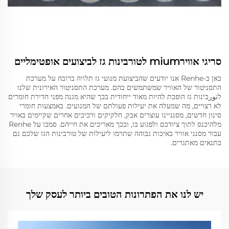
סריגי אווירmium לטורבינות גז לביצועים אופטימליים
כאן ב-Renhe אנו יודעים שהביצועת מנועי גז תלויה ברובה על מערכת
התסניטור של האוויר שמשתמשים בהם. מערכת התסניטור האירונית שלנו
לتورבינות גז הופכת להיות מאוד ייחודית בכך שהיא מגנה מפני חדירת חומרים
לא רצויים, מה שמעלה את יעילות פעולתם של המנועים. באמצעות חומרי
סינון חדשים, מסנניינו עוצרים אבק, חלקיקים ורכיבים אחרים שקיימים באויר
מלהיכנס לתוך ציודכם ולפגוע בו, ובכך מאריכים את חייהם. סמכו על Renhe
עבור מסנני אוויר באיכות גבוהה שתרמו ליעילות של טורבינות הגז שלכם גם
בתנאים מאתגרים.
יש לנו את הפתרונות הטובים ביותר לעסק שלך