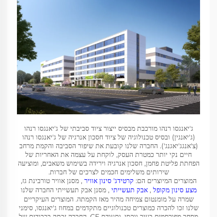
ג'יאנגסו רנהו מורכבת מבסיס ייצור ציוד סביבתי של ג'יאנגסו רנהו
(ג'יאנגין) ובסיס טכנולוגיה של ציוד חסכון אנרגיה של ג'יאנגסו רנהו
(צ'אנגג'יאגנג'). החברה שלנו קובעת את שיפור הסביבה והקמת מרחב
חיים נקי יותר כמטרת העסק, לוקחת על עצמה את האחריות של
הפחתת פליטת פחמן, חסכון אנרגיה וירידה בשימוש משאבים, ומוציעה
שירותים משלימים חכמים לצרכים של חברות.
המוצרים המיוצרים הם:
קרטידג' סינון אוויר
, מסנן אוויר טורבינת גז,
מצע סינון מקופל
,
אבק תעשייתי
, מסנן אבק תעשייתי החברה שלנו
שמרה על מומנטום צמיחה מהיר מאז הקמתה. המוצרים העיקריים
שלנו זכו להכרה כמוצרים טכנולוגיים מתקדמים במחוז ג'יאנגסו, סימני
מסחר מפורסמים בעיר ווקסי, ותעודת CE. החברה זכתה בכבודים של