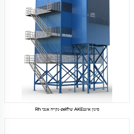
סינון אינטAKE שלzelf-נקייה אנכי Rh