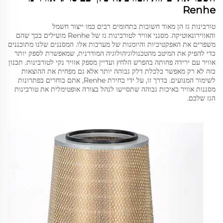
Renhe
טורבינות גז הן מאוד חשובות בתחומים רבים כמו ייצור חשמל
והאווירונאוטיקה. מסנני אוויר לטורבינות גז של Renhe מועילים בכך שהם
משפרים את האפקטיביות והיומנות של מערכות אלו. המסננים שלנו מתוכננים
כדי להפיק את המיטב מהטכנולוגיהולוגיה המודרנית, שמאפשרת לספק יותר
אוויר עם ירידה פחותה בהפרש הלחץ ועדיין מספק אוויר נקי לטורבינות. תכנון
כזה לא רק מאפשר כלכלת דלק גבוהה יותר אלא גם מפחית את ההוצאות
לשימור המנועים. בדרך זו, על ידי בחירת Renhe, אתם בוחרים בפתרונות
מסננות אוויר באיכות גבוהה שתסייעו לנהל בצורה אופטימלית את טורבינות
הגז שלכם.