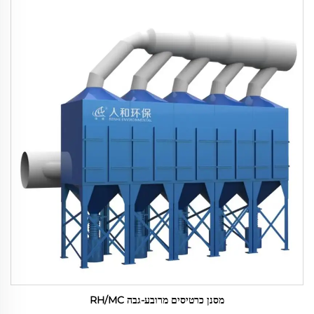
מסנן כרטיסים מרובע-גבה RH/MC