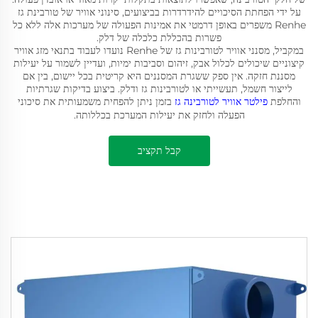
על ידי הפחתת הסיכויים להידרדרות בביצועים, סינוני אוויר של טורבינת גז
Renhe משפרים באופן דרמטי את אמינות הפעולה של מערכות אלה ללא כל
פשרות בהכללת כלכלה של דלק.
במקביל, מסנני אוויר לטורבינות גז של Renhe נועדו לעבוד בתנאי מזג אוויר
קיצוניים שיכולים לכלול אבק, זיהום וסביבות ימיות, ועדיין לשמור על יעילות
מסננת חזקה. אין ספק ששגרת המסננים היא קריטית בכל יישום, בין אם
לייצור חשמל, תעשייתי או לטורבינות גז ודלק. ביצוע בדיקות שגרתיות
והחלפת
פילטר אוויר לטורבינה גז
בזמן ניתן להפחית משמעותית את סיכוני
הפעלה ולחזק את יעילות המערכת בכללותה.
קבל תקציב