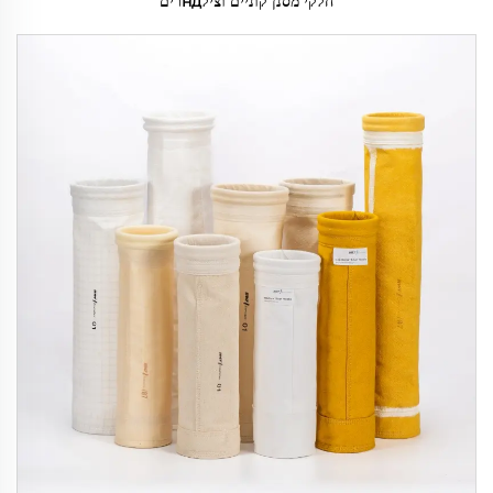
חלקי מסנן קוניים וצילндרים