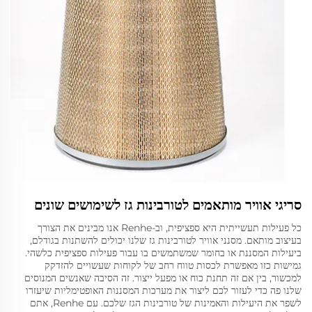
סריגי אוויר מותאמים לטורבינות גז לשימושים שונים
כל פעילות תעשייתית היא ספציפית, וב-Renhe אנו מבינים את הצורך
בעיצוב מותאם. מסנני אוויר לטורבינות גז שלנו יכולים להשתנות בגודלם,
ביעילות המסננת או בחומר שמשתמשים בו עבור פעילות ספציפית כלשהי.
גמישות כזו מאפשרת לכסות טווח רחב של לקוחות שעשויים להזדקק
למכשור, בין אם זה תחנת כוח או מפעל ייצור. זה הסיבה שאנשים המנוסים
שלנו פה כדי לעזור לכם ליצור את מערכות המסננות האופטימליות שיעזרו
לשפר את היעילות והאמינות של טורבינות הגז שלכם. עם Renhe, אתם