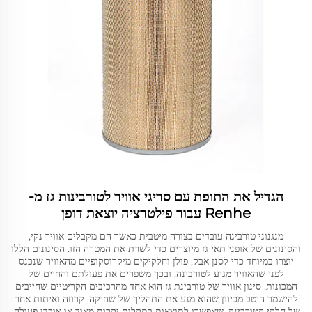
הגדיל את התופת עם סריגי אוויר לטורבינות גז מ-
Renhe עבור פילטרציה יוצאת דופן
מנגנוני טורבינה עובדים בצורה מיטבית כאשר הם מקבלים אוויר נקי,
והסינונים של אופני תאי גז מיוצרים כדי לשרת את המטרה הזו. הסינונים הללו
יוצרו במיוחד כדי לסנן אבק, פולן וחלקיקים מיקרוסקופיים מהאוויר שנכנס
לפני שהאוויר מגיע לטורבינה, ובכך משפרים את פעולתם והחיים של
המכונות. סינון אוויר של טורבינת גז הוא אחד מהרכיבים הקריטיים שחייבים
להישמר היטב מכיוון שהוא מנע את התהליך של שחיקה, קרוזה ואיתות אחר
של חלקי הטורבינה, שאפשרו לתוצאות בתקלות יקרות מאוד או אובדן פעולה.