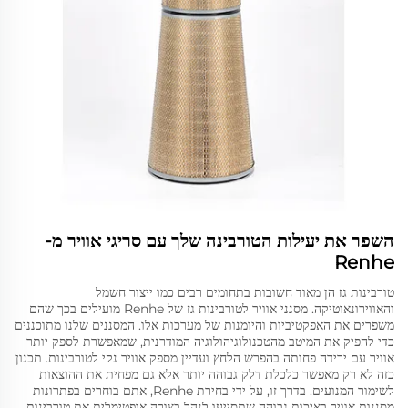
השפר את יעילות הטורבינה שלך עם סריגי אוויר מ-
Renhe
טורבינות גז הן מאוד חשובות בתחומים רבים כמו ייצור חשמל
והאווירונאוטיקה. מסנני אוויר לטורבינות גז של Renhe מועילים בכך שהם
משפרים את האפקטיביות והיומנות של מערכות אלו. המסננים שלנו מתוכננים
כדי להפיק את המיטב מהטכנולוגיהולוגיה המודרנית, שמאפשרת לספק יותר
אוויר עם ירידה פחותה בהפרש הלחץ ועדיין מספק אוויר נקי לטורבינות. תכנון
כזה לא רק מאפשר כלכלת דלק גבוהה יותר אלא גם מפחית את ההוצאות
לשימור המנועים. בדרך זו, על ידי בחירת Renhe, אתם בוחרים בפתרונות
מסננות אוויר באיכות גבוהה שתסייעו לנהל בצורה אופטימלית את טורבינות