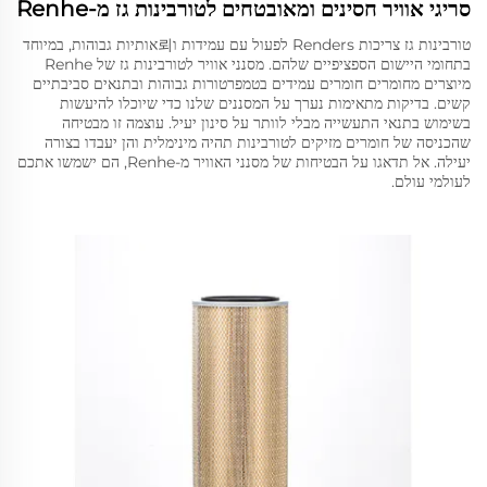
סריגי אוויר חסינים ומאובטחים לטורבינות גז מ-Renhe
טורבינות גז צריכות Renders לפעול עם עמידות ו뢰אותיות גבוהות, במיוחד
בתחומי היישום הספציפיים שלהם. מסנני אוויר לטורבינות גז של Renhe
מיוצרים מחומרים חומרים עמידים בטמפרטורות גבוהות ובתנאים סביבתיים
קשים. בדיקות מתאימות נערך על המסננים שלנו כדי שיוכלו להיעשות
בשימוש בתנאי התעשייה מבלי לוותר על סינון יעיל. עוצמה זו מבטיחה
שהכניסה של חומרים מזיקים לטורבינות תהיה מינימלית והן יעבדו בצורה
יעילה. אל תדאגו על הבטיחות של מסנני האוויר מ-Renhe, הם ישמשו אתכם
לעולמי עולם.