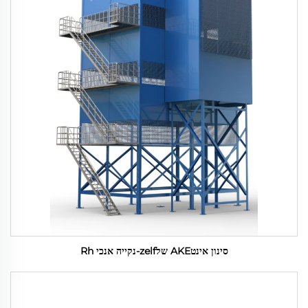
סינון אינטAKE שלzelf-נקייה אנכי Rh