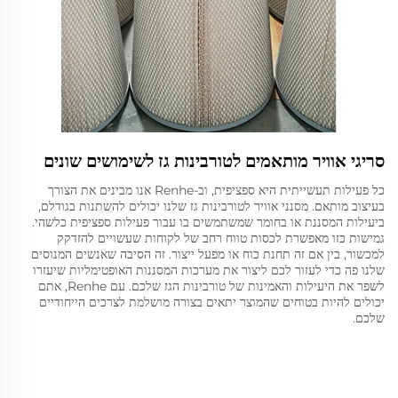
סריגי אוויר מותאמים לטורבינות גז לשימושים שונים
כל פעילות תעשייתית היא ספציפית, וב-Renhe אנו מבינים את הצורך
בעיצוב מותאם. מסנני אוויר לטורבינות גז שלנו יכולים להשתנות בגודלם,
ביעילות המסננת או בחומר שמשתמשים בו עבור פעילות ספציפית כלשהי.
גמישות כזו מאפשרת לכסות טווח רחב של לקוחות שעשויים להזדקק
למכשור, בין אם זה תחנת כוח או מפעל ייצור. זה הסיבה שאנשים המנוסים
שלנו פה כדי לעזור לכם ליצור את מערכות המסננות האופטימליות שיעזרו
לשפר את היעילות והאמינות של טורבינות הגז שלכם. עם Renhe, אתם
יכולים להיות בטוחים שהמוצר יתאים בצורה מושלמת לצרכים הייחודיים
שלכם.