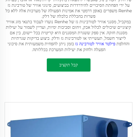
על ידי הפחתת הסיכויים להידרדרות בביצועים, סינוני אוויר של טורבינת גז
Renhe משפרים באופן דרמטי את אמינות הפעולה של מערכות אלה ללא כל
פשרות בהכללת כלכלה של דלק.
במקביל, מסנני אוויר לטורבינות גז של Renhe נועדו לעבוד בתנאי מזג אוויר
קיצוניים שיכולים לכלול אבק, זיהום וסביבות ימיות, ועדיין לשמור על יעילות
מסננת חזקה. אין ספק ששגרת המסננים היא קריטית בכל יישום, בין אם
לייצור חשמל, תעשייתי או לטורבינות גז ודלק. ביצוע בדיקות שגרתיות
והחלפת
פילטר אוויר לטורבינה גז
בזמן ניתן להפחית משמעותית את סיכוני
הפעלה ולחזק את יעילות המערכת בכללותה.
קבל תקציב