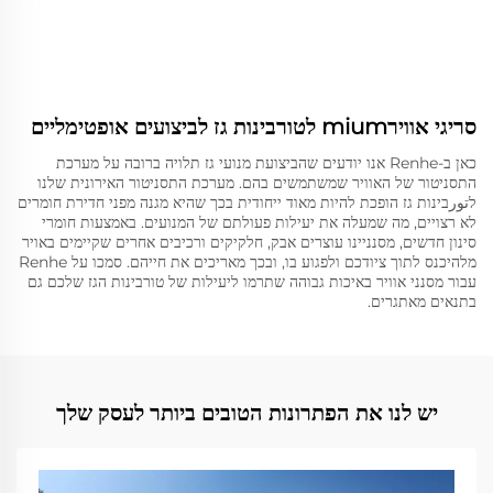
סריגי אווירmium לטורבינות גז לביצועים אופטימליים
כאן ב-Renhe אנו יודעים שהביצועת מנועי גז תלויה ברובה על מערכת
התסניטור של האוויר שמשתמשים בהם. מערכת התסניטור האירונית שלנו
לتورבינות גז הופכת להיות מאוד ייחודית בכך שהיא מגנה מפני חדירת חומרים
לא רצויים, מה שמעלה את יעילות פעולתם של המנועים. באמצעות חומרי
סינון חדשים, מסנניינו עוצרים אבק, חלקיקים ורכיבים אחרים שקיימים באויר
מלהיכנס לתוך ציודכם ולפגוע בו, ובכך מאריכים את חייהם. סמכו על Renhe
עבור מסנני אוויר באיכות גבוהה שתרמו ליעילות של טורבינות הגז שלכם גם
בתנאים מאתגרים.
יש לנו את הפתרונות הטובים ביותר לעסק שלך