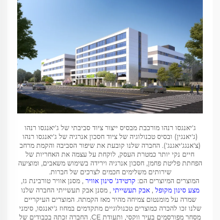
ג'יאנגסו רנהו מורכבת מבסיס ייצור ציוד סביבתי של ג'יאנגסו רנהו
(ג'יאנגין) ובסיס טכנולוגיה של ציוד חסכון אנרגיה של ג'יאנגסו רנהו
(צ'אנגג'יאגנג'). החברה שלנו קובעת את שיפור הסביבה והקמת מרחב
חיים נקי יותר כמטרת העסק, לוקחת על עצמה את האחריות של
הפחתת פליטת פחמן, חסכון אנרגיה וירידה בשימוש משאבים, ומוציעה
שירותים משלימים חכמים לצרכים של חברות.
המוצרים המיוצרים הם:
קרטידג' סינון אוויר
, מסנן אוויר טורבינת גז,
מצע סינון מקופל
,
אבק תעשייתי
, מסנן אבק תעשייתי החברה שלנו
שמרה על מומנטום צמיחה מהיר מאז הקמתה. המוצרים העיקריים
שלנו זכו להכרה כמוצרים טכנולוגיים מתקדמים במחוז ג'יאנגסו, סימני
מסחר מפורסמים בעיר ווקסי, ותעודת CE. החברה זכתה בכבודים של