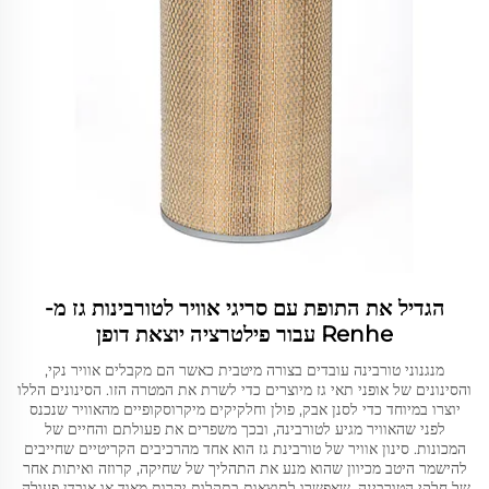
הגדיל את התופת עם סריגי אוויר לטורבינות גז מ-
Renhe עבור פילטרציה יוצאת דופן
מנגנוני טורבינה עובדים בצורה מיטבית כאשר הם מקבלים אוויר נקי,
והסינונים של אופני תאי גז מיוצרים כדי לשרת את המטרה הזו. הסינונים הללו
יוצרו במיוחד כדי לסנן אבק, פולן וחלקיקים מיקרוסקופיים מהאוויר שנכנס
לפני שהאוויר מגיע לטורבינה, ובכך משפרים את פעולתם והחיים של
המכונות. סינון אוויר של טורבינת גז הוא אחד מהרכיבים הקריטיים שחייבים
להישמר היטב מכיוון שהוא מנע את התהליך של שחיקה, קרוזה ואיתות אחר
של חלקי הטורבינה, שאפשרו לתוצאות בתקלות יקרות מאוד או אובדן פעולה.