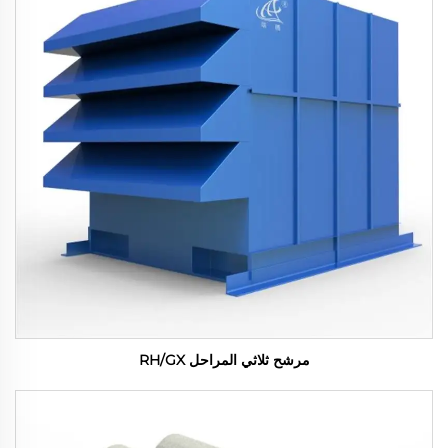
مرشح ثلاثي المراحل RH/GX