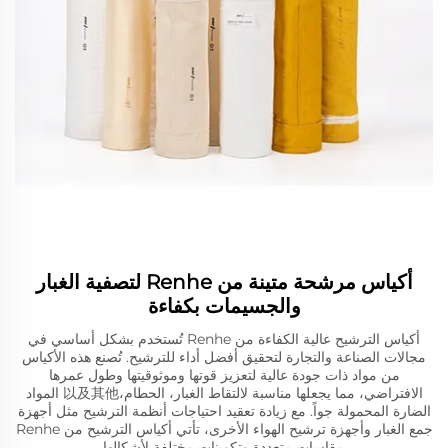
أكياس مرشحة متينة من Renhe لتصفية الغبار
والجسيمات بكفاءة
أكياس الترشيح عالية الكفاءة من Renhe تُستخدم بشكل أساسي في
مجالات الصناعة والتجارة لتحقيق أفضل أداء للترشيح. تُصنع هذه الأكياس
من مواد ذات جودة عالية لتعزيز قوتها وموثوقيتها وطول عمرها
الافتراضي، مما يجعلها مناسبة لالتقاط الغبار، الحطام،以及其他 المواد
الضارة المحمولة جواً. مع زيادة تعقيد احتياجات أنظمة الترشيح مثل أجهزة
جمع الغبار وأجهزة ترشيح الهواء الأخرى، تأتي أكياس الترشيح من Renhe
بمقاسات متعددة وتكوينات مختلفة لأشكالها.