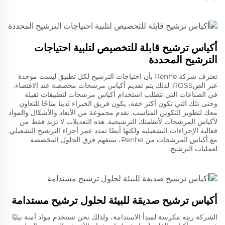
أكياس ترشيح قابلة للتخصيص لتلبية احتياجات
الترشيح المحددة
تعترف شركة Renhe بأن احتياجات الترشيح لكل تطبيق ليست موحدة
عبر الصROSS. لذلك يتم تقديم أكياس مرشحات مخصصة عند الاقتضاء.
في الصناعات التي تتطلب استخدام أكياس مرشحات لتطبيقات ثقيلة
وحتى تلك التي تكون أكثر خفة، يكون فريق الخبراء لدينا متاحًا للتعاون
معك لتطوير التكوين المناسب. نقدم مجموعة من الأبعاد والأشكال والمواد
لأكياس المرشحات لأنظمتك الترشيحية. هذه التعديلات لا تزيد فقط من
فعالية الإجراءات التشغيلية ولكنها أيضًا تمدد عمر أجزاء الترشيح التشغيلي.
مع أكياس المرشحات من Renhe، ستفهم فرق الحلول المخصصة
لعمليات الترشيح.
أكياس ترشيح صديقة للبيئة لحلول ترشيح مستدامة
الشركة رينه مكرسة لمبدأ الاستدامة، ولذلك نحن نستخدم مواد آمنة بيئيًا