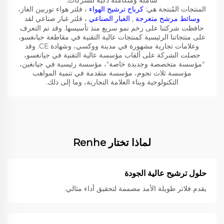
شاملة ومتكاملة ذكية للشركات.
المنتجات المُنتجة هي:
كرباج ترشيح الهواء
، فلتر هواء توربين الغاز،
وسائط مرشح متعرجة
,
الغبار الصناعي
، فلتر غبار صناعي لقد
حافظت شركتنا على زخم نمو سريع منذ تأسيسها. وقد تم التعرف
على منتجاتنا الرئيسية كمنتجات عالية التقنية في مقاطعة جيانغسو،
وعلامات تجارية مشهورة في مدينة ووكسي، وشهادة CE. وقد
حصلت الشركة على ألقاب مؤسسة عالية التقنية في جيانغسو،
"مؤسسة متخصصة وجديدة خاصة"، مؤسسة رئيسية في جيانغين،
مؤسسة ثلاث نجوم، مؤسسة متقدمة في تنمية المواهب
التكنولوجية وبناء العلامة التجارية، وما إلى ذلك.
لماذا تختار Renhe
حلول ترشيح عالية الجودة
يقدم فلاتر طويلة الأمد مصممة لتحقيق أداء مثالي.