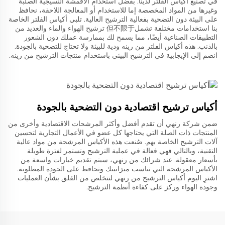
في تصنيع أكياس الفلتر لدينا. بفضل استخدام الأقمشة النسيجية الصلبة
وغيرها من المواد المخصصة إما للاستخدام أو المعالجة اللاحقة، نحافظ
على البيئة دون التضحية بفعالية الترشيح العالية. تلبي أكياس الفلتر الخاصة
بنا استخدامات مختلفة تشمل但不限于 ترشيح الهواء والماء والعديد من
التطبيقات الصناعية أيضًا، مما يسمح لك بممارسة عملك دون الشعور
بالذنب. هذه أكياس الفلتر من رينه ودية للبيئة ولا تحتاج للتضحية بالجودة.
انضم إلى الإيجابية في الترشيح البيئي باستخدام منتجات الترشيح من رينه.
أكياس ترشيح اقتصادية دون التضحية بالجودة
ضمن شركة رنهي أن تقدم أفضل وأكثر المرشحات الاقتصادية وأخرى من
المنتجات ذات الصلة التي يحتاجها كل عضو في الأعمال التجارية لتحسين
آلات الترشيح الخاصة بهم. صُنعت هذه الأكياس المرشحة من مواد عالية
التقنية، وبالتالي فهي فعالة في عملية الترشيح وتستمر لفترة طويلة
بأسعار معقولة. عند شرائك من رنهي، سيتم تقديم خيارات واسعة من
الأكياس المرشحة التي تناسب ميزانيتك وتحافظ على الجودة المطلوبة.
اشترِ اليوم أكياس الترشيح من رنهي لتتخلص من القلق بشأن العمليات
وجودة الهواء وركز على كفاءة أنظمة الترشيح.