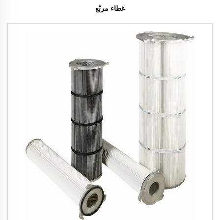
غطاء مربّع