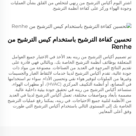
اشترِ اليوم أكياس الترشيح من رنهي لتتخلص من القلق بشأن العمليات
وجودة الهواء وركز على كفاءة أنظمة الترشيح.
تحسين كفاءة الترشيح باستخدام كيس الترشيح من
Renhe
تم تصميم أكياس الترشيح من رينه بعد الأخذ في الاعتبار جميع العوامل
المتعلقة بوظائف أنظمة الترشيح الخاصة بك، وبالتالي فهي قادرة على
تقديم النتائج المرجوة في العديد من الصناعات. مصنوعة من مواد ذات
جودة عالية، تقدم أكياس الترشيح لدينا خدمات لالتقاط الغبار والجسيمات
وغيرها من الملوثات لتوفير هواء نقي وتحسين الأداء. سواء تم استخدامها
في المصانع، أو أنظمة التكييف المركزي (HVAC)، أو مطهرات الهواء،
ستساعد أكياس الترشيح من رينه في تحقيق جودة بيئية داخلية عالية.
مصممة بأبعاد ومواصفات مختلفة، تعمل أكياس الترشيح لدينا في العديد
من الأنظمة لتلبية جميع الاحتياجات. في رينه، يمكننا رفع عمليات الترشيح
الخاصة بك إلى المستوى التالي باستخدام أكياس الترشيح التي طورت
وفق أعلى المعايير.