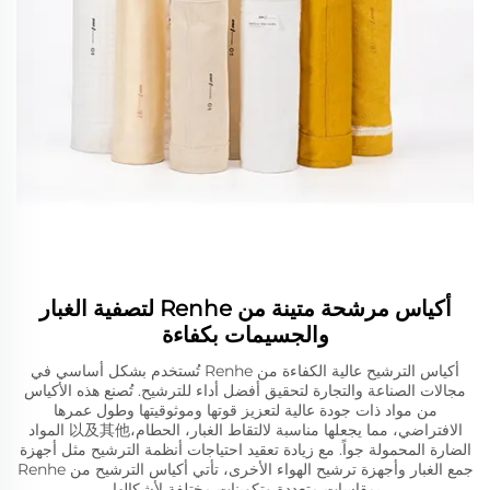
أكياس مرشحة متينة من Renhe لتصفية الغبار
والجسيمات بكفاءة
أكياس الترشيح عالية الكفاءة من Renhe تُستخدم بشكل أساسي في
مجالات الصناعة والتجارة لتحقيق أفضل أداء للترشيح. تُصنع هذه الأكياس
من مواد ذات جودة عالية لتعزيز قوتها وموثوقيتها وطول عمرها
الافتراضي، مما يجعلها مناسبة لالتقاط الغبار، الحطام،以及其他 المواد
الضارة المحمولة جواً. مع زيادة تعقيد احتياجات أنظمة الترشيح مثل أجهزة
جمع الغبار وأجهزة ترشيح الهواء الأخرى، تأتي أكياس الترشيح من Renhe
بمقاسات متعددة وتكوينات مختلفة لأشكالها.