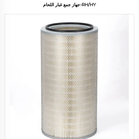
RH/HY-جهاز جمع غبار اللحام