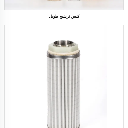
كيس ترشيح طويل