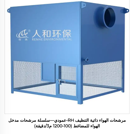
مرشحات الهواء ذاتية التنظيف RH-عمودي—سلسلة مرشحات مدخل
الهواء للمضاغط (100-1200 م3/دقيقة)