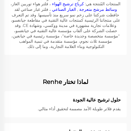
المنتجات المُنتجة هي:
كرباج ترشيح الهواء
، فلتر هواء توربين الغاز،
وسائط مرشح متعرجة
,
الغبار الصناعي
، فلتر غبار صناعي لقد
حافظت شركتنا على زخم نمو سريع منذ تأسيسها. وقد تم التعرف
على منتجاتنا الرئيسية كمنتجات عالية التقنية في مقاطعة جيانغسو،
وعلامات تجارية مشهورة في مدينة ووكسي، وشهادة CE. وقد
حصلت الشركة على ألقاب مؤسسة عالية التقنية في جيانغسو،
"مؤسسة متخصصة وجديدة خاصة"، مؤسسة رئيسية في جيانغين،
مؤسسة ثلاث نجوم، مؤسسة متقدمة في تنمية المواهب
التكنولوجية وبناء العلامة التجارية، وما إلى ذلك.
لماذا تختار Renhe
حلول ترشيح عالية الجودة
يقدم فلاتر طويلة الأمد مصممة لتحقيق أداء مثالي.