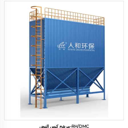
RH/DMC-مرشح كيس النبض