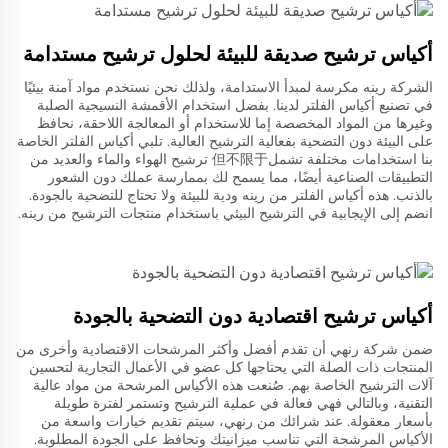
أكياس ترشيح صديقة للبيئة لحلول ترشيح مستدامة
الشركة رينه مكرسة لمبدأ الاستدامة، ولذلك نحن نستخدم مواد آمنة بيئيًا
في تصنيع أكياس الفلتر لدينا. بفضل استخدام الأقمشة النسيجية الصلبة
وغيرها من المواد المخصصة إما للاستخدام أو المعالجة اللاحقة، نحافظ
على البيئة دون التضحية بفعالية الترشيح العالية. تلبي أكياس الفلتر الخاصة
بنا استخدامات مختلفة تشمل但不限于 ترشيح الهواء والماء والعديد من
التطبيقات الصناعية أيضًا، مما يسمح لك بممارسة عملك دون الشعور
بالذنب. هذه أكياس الفلتر من رينه ودية للبيئة ولا تحتاج للتضحية بالجودة.
انضم إلى الإيجابية في الترشيح البيئي باستخدام منتجات الترشيح من رينه.
أكياس ترشيح اقتصادية دون التضحية بالجودة
ضمن شركة رنهي أن تقدم أفضل وأكثر المرشحات الاقتصادية وأخرى من
المنتجات ذات الصلة التي يحتاجها كل عضو في الأعمال التجارية لتحسين
آلات الترشيح الخاصة بهم. صُنعت هذه الأكياس المرشحة من مواد عالية
التقنية، وبالتالي فهي فعالة في عملية الترشيح وتستمر لفترة طويلة
بأسعار معقولة. عند شرائك من رنهي، سيتم تقديم خيارات واسعة من
الأكياس المرشحة التي تناسب ميزانيتك وتحافظ على الجودة المطلوبة.