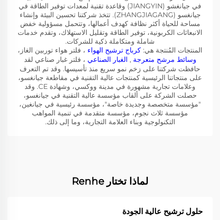
في جيانغشو (JIANGYIN) وقاعدة تقنية لمعدات توفير الطاقة في
جيانغسو (ZHANGJIAGANG). تتخذ شركتنا تحسين البيئة وإنشاء
مساحة للحياة أكثر نظافة كهدف أعمالها، وتتحمل مسؤولية خفض
الانبعاثات الكربونية، توفير الطاقة وتقليل الاستهلاك، وتقدم خدمات
شاملة ومتكاملة ذكية للشركات.
المنتجات المُنتجة هي:
كرباج ترشيح الهواء
، فلتر هواء توربين الغاز،
وسائط مرشح متعرجة
,
الغبار الصناعي
، فلتر غبار صناعي لقد
حافظت شركتنا على زخم نمو سريع منذ تأسيسها. وقد تم التعرف
على منتجاتنا الرئيسية كمنتجات عالية التقنية في مقاطعة جيانغسو،
وعلامات تجارية مشهورة في مدينة ووكسي، وشهادة CE. وقد
حصلت الشركة على ألقاب مؤسسة عالية التقنية في جيانغسو،
"مؤسسة متخصصة وجديدة خاصة"، مؤسسة رئيسية في جيانغين،
مؤسسة ثلاث نجوم، مؤسسة متقدمة في تنمية المواهب
التكنولوجية وبناء العلامة التجارية، وما إلى ذلك.
لماذا تختار Renhe
حلول ترشيح عالية الجودة