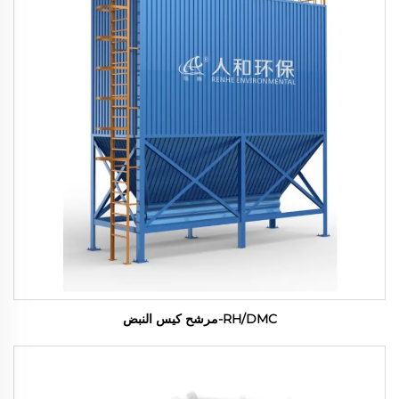
RH/DMC-مرشح كيس النبض