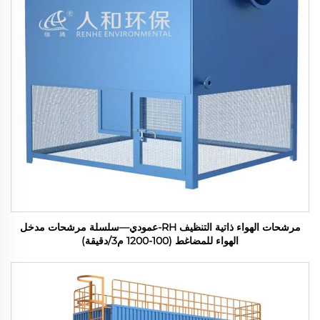
مرشحات الهواء ذاتية التنظيف RH-عمودي—سلسلة مرشحات مدخل
الهواء للمضاغط (100-1200 م3/دقيقة)