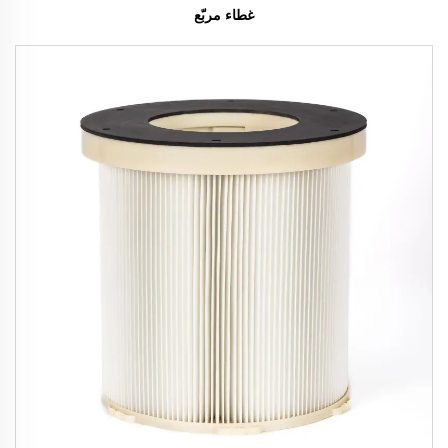
غطاء مربّع