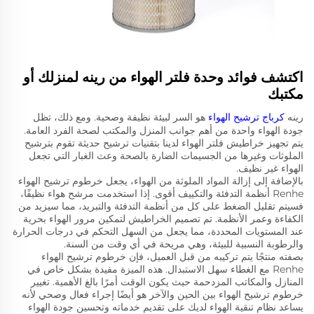
اكتشف فوائد وحدة فلتر الهواء من رينه لمنزلك أو
مكتبك
رينه
كرباج ترشيح الهواء
هو السر لبيئة نظيفة وصحية. ومع ذلك، تظل
جودة الهواء واحدة من أهم جوانب المنزل والمكتب لصحة الفرد العامة.
يتم تجهيز خراطيش فلتر الهواء لدينا بتقنيات ترشيح حديثة تقوم بترشيح
الملوثات وغيرها من الجسيمات الضارة بالصحة وعث الغبار التي تجعل
الهواء غير نظيف.
بالإضافة إلى إزالة المواد الملوثة من الهواء، يجعل خرطوم ترشيح الهواء
Renhe أنظمة التدفئة والتكييف أقوى. إذا استخدمت مرشح هواء نظيفًا،
فسيتم تقليل الضغط على كل من أنظمة التدفئة والتبريد، مما سيزيد من
الكفاءة وعمر الأنظمة. تم تصميم الخراطيش لتمكين مرور الهواء بحرية
عند المستويات المحددة، مما يجعل من السهل التحكم في درجات الحرارة
والرطوبة النسبية للبيئة، وهي مريحة في أي وقت من السنة.
بصفته منتجًا يتم تركيبه من قبل العميل، فإن خرطوم ترشيح الهواء
Renhe مع الغطاء سهل الاستبدال. هذه الميزة مفيدة بشكل خاص في
المنازل والمكاتب المزدحمة حيث يكون الوقت أمرًا بالغ الأهمية. تغيير
خرطوم ترشيح الهواء بين الحين والآخر هو أيضًا إجراء فعال وصحي لأنه
يساعد نظام تنقية الهواء لديك على تقديم خدماته وتحسين جودة الهواء