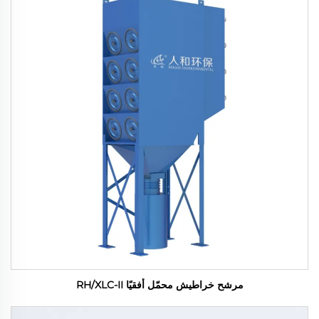
مرشح خراطيش محمّل أفقيًا RH/XLC-II