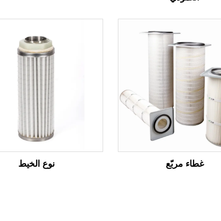
غطاء مربّع
نوع الخيط