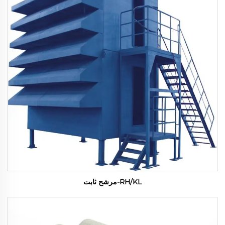
RH/KL-مرشح ثابت