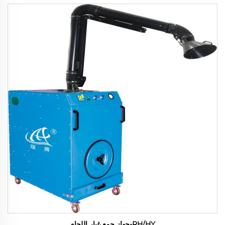
RH/HY-جهاز جمع غبار اللحام