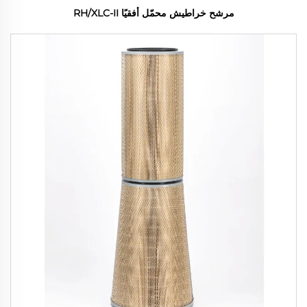
مرشح خراطيش محمّل أفقيًا RH/XLC-II