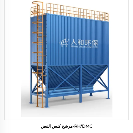
RH/DMC-مرشح كيس النبض