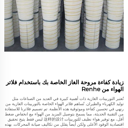
زيادة كفاءة مروحة الغاز الخاصة بك باستخدام فلاتر
الهواء من Renhe
تُعتبر التوربينات الغازية ذات أهمية كبيرة في العديد من الصناعات مثل
توليد الكهرباء والطيران. تُساهم فلاتر الهواء الخاصة بالتوربينات الغازية من
رنهي في تحسين كفاءة وموثوقية هذه الأنظمة. تم تصميم فلاترنا للاستفادة
من التقنية الحديثة، مما يسمح بتوصيل المزيد من الهواء مع انخفاض ضغط
أقل، مع توفير هواء نظيف للتوربينات.这样的设计 ليس فقط يتيح تحقيق
اقتصادية الوقود الأعلى ولكن أيضاً يقلل من تكاليف صيانة المحركات. بهذه