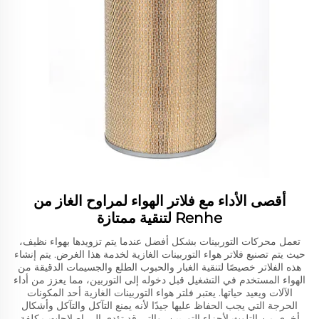
أقصى الأداء مع فلاتر الهواء لمراوح الغاز من
Renhe لتنقية ممتازة
تعمل محركات التوربينات بشكل أفضل عندما يتم تزويدها بهواء نظيف،
حيث يتم تصنيع فلاتر هواء التوربينات الغازية لخدمة هذا الغرض. يتم إنشاء
هذه الفلاتر خصيصًا لتنقية الغبار والحبوب الطلع والجسيمات الدقيقة من
الهواء المستخدم في التشغيل قبل دخوله إلى التوربين، مما يعزز من أداء
الآلات ويعيد حياتها. يعتبر فلتر هواء التوربينات الغازية أحد المكونات
الحرجة التي يجب الحفاظ عليها جيدًا لأنه يمنع التآكل والتآكل وأشكال
أخرى من التلوث لأجزاء التوربين، والتي قد تؤدي إلى إصلاحات مكلفة