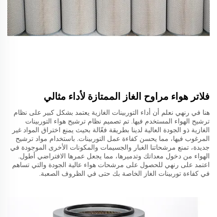
فلاتر هواء مراوح الغاز الممتازة لأداء مثالي
هنا في رنهي نعلم أن أداء التوربينات الغازية يعتمد بشكل كبير على نظام
ترشيح الهواء المستخدم فيها. تم تصميم نظام ترشيح هواء التوربينات
الغازية ذو الجودة العالية لدينا بطريقة فعّالة بحيث يمنع اختراق المواد غير
المرغوب فيها، مما يحسن كفاءة عمل التوربينات. باستخدام مواد ترشيح
جديدة، تمنع مرشحاتنا الغبار والجسيمات والمكونات الأخرى الموجودة في
الهواء من دخول معداتك وتدميرها، مما يجعل عمرها الافتراضي أطول.
اعتمد على رنهي للحصول على مرشحات هواء عالية الجودة والتي تساهم
في كفاءة توربينات الغاز الخاصة بك حتى في الظروف الصعبة.