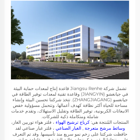
تشمل شركة Jiangsu Renhe قاعدة إنتاج لمعدات حماية البيئة
في جيانغشو (JIANGYIN) وقاعدة تقنية لمعدات توفير الطاقة في
جيانغسو (ZHANGJIAGANG). تتخذ شركتنا تحسين البيئة وإنشاء
مساحة للحياة أكثر نظافة كهدف أعمالها، وتتحمل مسؤولية خفض
الانبعاثات الكربونية، توفير الطاقة وتقليل الاستهلاك، وتقدم خدمات
شاملة ومتكاملة ذكية للشركات.
المنتجات المُنتجة هي:
كرباج ترشيح الهواء
، فلتر هواء توربين الغاز،
وسائط مرشح متعرجة
,
الغبار الصناعي
، فلتر غبار صناعي لقد
حافظت شركتنا على زخم نمو سريع منذ تأسيسها. وقد تم التعرف
على منتجاتنا الرئيسية كمنتجات عالية التقنية في مقاطعة جيانغسو،