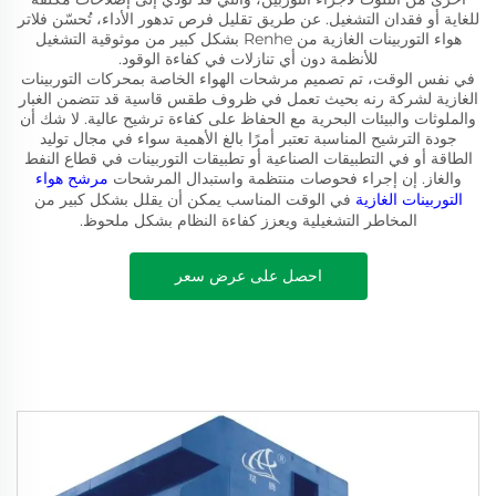
للغاية أو فقدان التشغيل. عن طريق تقليل فرص تدهور الأداء، تُحسّن فلاتر
هواء التوربينات الغازية من Renhe بشكل كبير من موثوقية التشغيل
للأنظمة دون أي تنازلات في كفاءة الوقود.
في نفس الوقت، تم تصميم مرشحات الهواء الخاصة بمحركات التوربينات
الغازية لشركة رنه بحيث تعمل في ظروف طقس قاسية قد تتضمن الغبار
والملوثات والبيئات البحرية مع الحفاظ على كفاءة ترشيح عالية. لا شك أن
جودة الترشيح المناسبة تعتبر أمرًا بالغ الأهمية سواء في مجال توليد
الطاقة أو في التطبيقات الصناعية أو تطبيقات التوربينات في قطاع النفط
والغاز. إن إجراء فحوصات منتظمة واستبدال المرشحات
مرشح هواء
التوربينات الغازية
في الوقت المناسب يمكن أن يقلل بشكل كبير من
المخاطر التشغيلية ويعزز كفاءة النظام بشكل ملحوظ.
احصل على عرض سعر