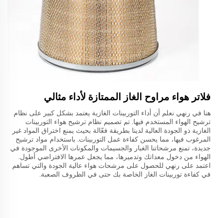
فلاتر هواء مراوح الغاز الممتازة لأداء مثالي
هنا في رنهي نعلم أن أداء التوربينات الغازية يعتمد بشكل كبير على نظام
ترشيح الهواء المستخدم فيها. تم تصميم نظام ترشيح هواء التوربينات
الغازية ذو الجودة العالية لدينا بطريقة فعّالة بحيث يمنع اختراق المواد غير
المرغوب فيها، مما يحسن كفاءة عمل التوربينات. باستخدام مواد ترشيح
جديدة، تمنع مرشحاتنا الغبار والجسيمات والمكونات الأخرى الموجودة في
الهواء من دخول معداتك وتدميرها، مما يجعل عمرها الافتراضي أطول.
اعتمد على رنهي للحصول على مرشحات هواء عالية الجودة والتي تساهم
في كفاءة توربينات الغاز الخاصة بك حتى في الظروف الصعبة.