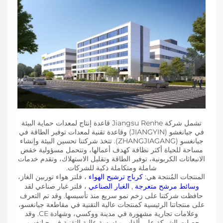
تشمل شركة Jiangsu Renhe قاعدة إنتاج لمعدات حماية البيئة
في جيانغشو (JIANGYIN) وقاعدة تقنية لمعدات توفير الطاقة في
جيانغسو (ZHANGJIAGANG). تتخذ شركتنا تحسين البيئة وإنشاء
مساحة للحياة أكثر نظافة كهدف أعمالها، وتتحمل مسؤولية خفض
الانبعاثات الكربونية، توفير الطاقة وتقليل الاستهلاك، وتقدم خدمات
شاملة ومتكاملة ذكية للشركات.
المنتجات المُنتجة هي:
كرباج ترشيح الهواء
، فلتر هواء توربين الغاز،
وسائط مرشح متعرجة
,
الغبار الصناعي
، فلتر غبار صناعي لقد
حافظت شركتنا على زخم نمو سريع منذ تأسيسها. وقد تم التعرف
على منتجاتنا الرئيسية كمنتجات عالية التقنية في مقاطعة جيانغسو،
وعلامات تجارية مشهورة في مدينة ووكسي، وشهادة CE. وقد
حصلت الشركة على ألقاب مؤسسة عالية التقنية في جيانغسو،