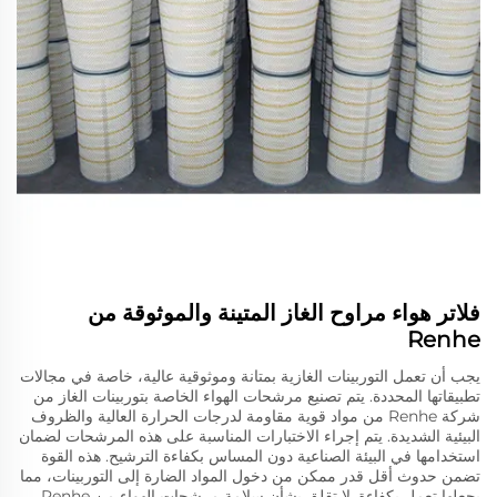
فلاتر هواء مراوح الغاز المتينة والموثوقة من
Renhe
يجب أن تعمل التوربينات الغازية بمتانة وموثوقية عالية، خاصة في مجالات
تطبيقاتها المحددة. يتم تصنيع مرشحات الهواء الخاصة بتوربينات الغاز من
شركة Renhe من مواد قوية مقاومة لدرجات الحرارة العالية والظروف
البيئية الشديدة. يتم إجراء الاختبارات المناسبة على هذه المرشحات لضمان
استخدامها في البيئة الصناعية دون المساس بكفاءة الترشيح. هذه القوة
تضمن حدوث أقل قدر ممكن من دخول المواد الضارة إلى التوربينات، مما
يجعلها تعمل بكفاءة. لا تقلق بشأن سلامة مرشحات الهواء من Renhe،