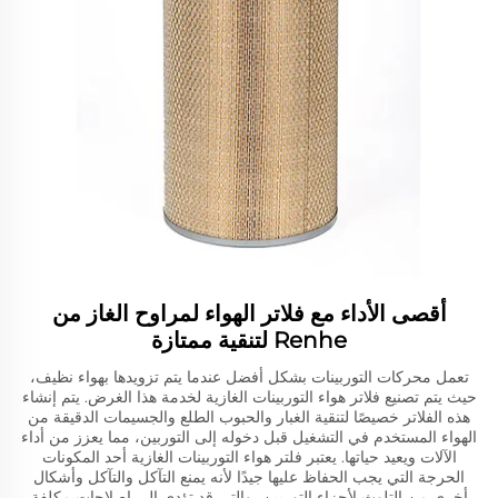
أقصى الأداء مع فلاتر الهواء لمراوح الغاز من
Renhe لتنقية ممتازة
تعمل محركات التوربينات بشكل أفضل عندما يتم تزويدها بهواء نظيف،
حيث يتم تصنيع فلاتر هواء التوربينات الغازية لخدمة هذا الغرض. يتم إنشاء
هذه الفلاتر خصيصًا لتنقية الغبار والحبوب الطلع والجسيمات الدقيقة من
الهواء المستخدم في التشغيل قبل دخوله إلى التوربين، مما يعزز من أداء
الآلات ويعيد حياتها. يعتبر فلتر هواء التوربينات الغازية أحد المكونات
الحرجة التي يجب الحفاظ عليها جيدًا لأنه يمنع التآكل والتآكل وأشكال
أخرى من التلوث لأجزاء التوربين، والتي قد تؤدي إلى إصلاحات مكلفة