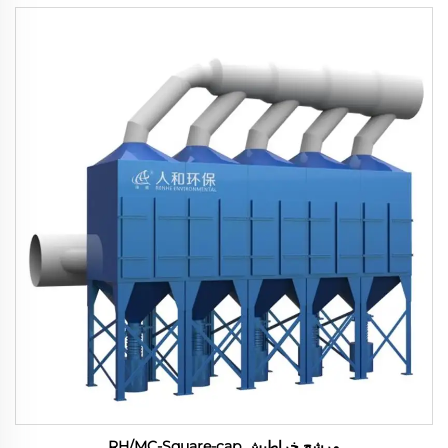
مرشح خراطيش RH/MC-Square-cap