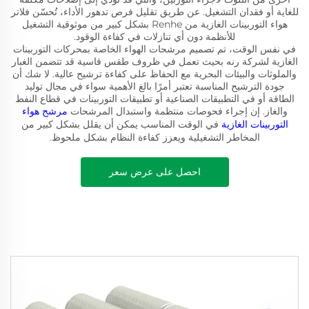
للغاية أو فقدان التشغيل. عن طريق تقليل فرص تدهور الأداء، تُحسّن فلاتر
هواء التوربينات الغازية من Renhe بشكل كبير من موثوقية التشغيل
للأنظمة دون أي تنازلات في كفاءة الوقود.
في نفس الوقت، تم تصميم مرشحات الهواء الخاصة بمحركات التوربينات
الغازية لشركة رنه بحيث تعمل في ظروف طقس قاسية قد تتضمن الغبار
والملوثات والبيئات البحرية مع الحفاظ على كفاءة ترشيح عالية. لا شك أن
جودة الترشيح المناسبة تعتبر أمرًا بالغ الأهمية سواء في مجال توليد
الطاقة أو في التطبيقات الصناعية أو تطبيقات التوربينات في قطاع النفط
والغاز. إن إجراء فحوصات منتظمة واستبدال المرشحات
مرشح هواء
التوربينات الغازية
في الوقت المناسب يمكن أن يقلل بشكل كبير من
المخاطر التشغيلية ويعزز كفاءة النظام بشكل ملحوظ.
احصل على عرض سعر