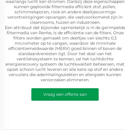
waarlangs lucht kan stromen. Dankzij deze eigenschappen
kunnen geplooide filtermedia efficiënt stof, pollen,
schimmelsporen, rook en andere deeltjesvormige
verontreinigingen opvangen, die veelvoorkomend zijn in
cleanrooms, huizen en industrieën.
Een attribuut dat bijzonder opmerkelijk is in de gerimpelde
filtermedia van Renhe, is de efficiëntie van de filters. Onze
filters worden gemaakt om deeltjes van slechts 0,3
micrometer op te vangen, waardoor de minimale
efficiëntiemeldwaarde (MERV) goed binnen of boven de
standaardvereisten ligt. Door het doel van het
ventilatiesysteem te kennen, zal het luchtdichte
energierecovery systeem de luchtkwaliteit beheersen, met
opzet schoon lucht leveren en alle kans op stof en andere
vervuilers die ademhalingsziekten en allergieën kunnen
veroorzaken elimineren.
Vraag een offerte aan