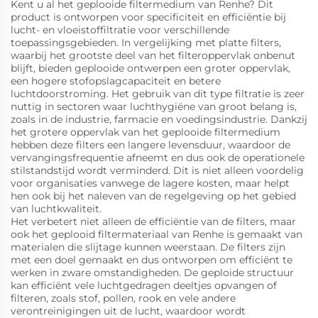
Kent u al het geplooide filtermedium van Renhe? Dit
product is ontworpen voor specificiteit en efficiëntie bij
lucht- en vloeistoffiltratie voor verschillende
toepassingsgebieden. In vergelijking met platte filters,
waarbij het grootste deel van het filteroppervlak onbenut
blijft, bieden geplooide ontwerpen een groter oppervlak,
een hogere stofopslagcapaciteit en betere
luchtdoorstroming. Het gebruik van dit type filtratie is zeer
nuttig in sectoren waar luchthygiëne van groot belang is,
zoals in de industrie, farmacie en voedingsindustrie. Dankzij
het grotere oppervlak van het geplooide filtermedium
hebben deze filters een langere levensduur, waardoor de
vervangingsfrequentie afneemt en dus ook de operationele
stilstandstijd wordt verminderd. Dit is niet alleen voordelig
voor organisaties vanwege de lagere kosten, maar helpt
hen ook bij het naleven van de regelgeving op het gebied
van luchtkwaliteit.
Het verbetert niet alleen de efficiëntie van de filters, maar
ook het geplooid filtermateriaal van Renhe is gemaakt van
materialen die slijtage kunnen weerstaan. De filters zijn
met een doel gemaakt en dus ontworpen om efficiënt te
werken in zware omstandigheden. De geploide structuur
kan efficiënt vele luchtgedragen deeltjes opvangen of
filteren, zoals stof, pollen, rook en vele andere
verontreinigingen uit de lucht, waardoor wordt