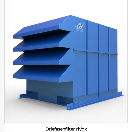
Driefasenfilter rh/gx