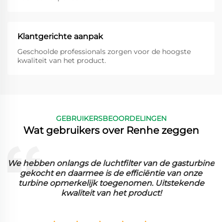
Klantgerichte aanpak
Geschoolde professionals zorgen voor de hoogste
kwaliteit van het product.
GEBRUIKERSBEOORDELINGEN
Wat gebruikers over Renhe zeggen
e luchtfilter van de gasturbine
De gevouwen filtermed
ee is de efficiëntie van onze
in onze faciliteit. Het 
lijk toegenomen. Uitstekende
en we hebben een g
eit van het product!
o