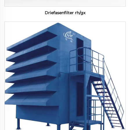
Driefasenfilter rh/gx