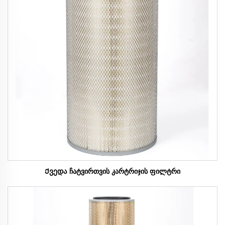
Ქვედა ჩატვირთვის კარტრიჯის ფილტრი