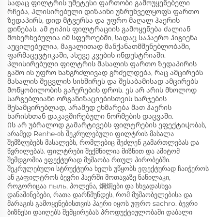
სადაც ფილტრის უმეტესი ფართობი გამოუყენებელი
რჩება, პლისირებული დიზაინი უზრუნველყოფს ფართო
ზედაპირს, დიდ მტვერსა და უფრო მაღალ ჰაერის
დინებას. ამ ტიპის ფილტრაციის გამოყენება ძალიან
მოხერხებულია იმ სფეროებში, სადაც საჰაერო ჰიგიენა
აუცილებელია, მაგალითად მანქანათმშენებლობაში,
ფარმაცევტიკაში, ასევე კვების ინდუსტრიაში.
პლისირებული ფილტრის მასალის ფართო ზედაპირის
გამო ის უფრო ხანგრძლივად გრძელდება, რაც ამცირებს
მასალის შეცვლის სიხშირეს და შესაბამისად ამცირებს
მოწყობილობის გაჩერების დროს. ეს არ არის მხოლოდ
სარგებლიანი ორგანიზაციებისთვის ხარჯების
შესამცირებლად, არამედ ეხმარება მათ ჰაერის
ხარისხთან დაკავშირებული ნორმების დაცვაში.
Ის არ უბრალოდ გამარტივებს ფილტრების ეფექტიվობას,
არამედ Renhe-ის შეკრულებული ფილტრის მასალა
შემზღუბებს მასალებს, რომლებიც შეძლენ გამართლებას და
წვრილებას. ფილტრები შექმნილია მიზნით და ამიტომ
შემდგომია ეფექტურად მუშაობა რთულ პირობებში.
შეკრულებული სტრუქტურა ხელს უწყობს ეფექტურად ჩაიჭეროს
ან გაფილტროს ბევრი ჰაერში მოთავაზე ნაწილაკი,
როგორიცაა пыль, პოლენა, 炯炯ები და სხვადასხვა
დანაშინებები, რათა დარწმუნდეს, რომ მუშაობელებისა და
მარაგის გამოყენებისთვის ჰაერი იყოს უფრო sachro. ბევრი
ბიზნესი დაიღებს შემცირებას პროდუქტიულობაში დაბალი