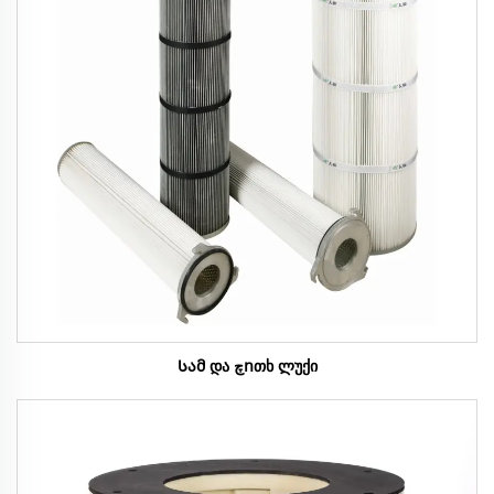
Სამ და چոთხ ლუქი