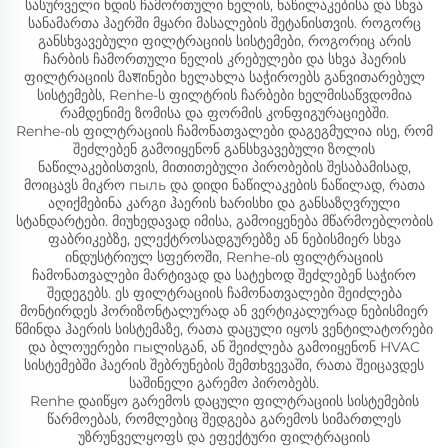
სასურველი ხდის ჩამორთული ნელის, ნაწილაკებისა და სხვა
სანამართა ჰაერში მყარი მასალების შეტანისთვის. როგორც
განსხვავებული ფილტრაციის სისტემები, როგორიც არის
ჩარბის ჩამორთული ნელის კრებულები და სხვა ჰაერის
ფილტრაციის მაशინები ხელახლა საჭიროებს განვითარებულ
სისტემებს, Renhe-ს ფილტრის ჩარბები ხელმისაწვდომია
რამდენიმე ზომისა და ფორმის კონფიგურაციებში.
Renhe-ის ფილტრაციის ჩამონათვალები დაგეგმულია ისე, რომ
შეძლებენ გამოიყენონ განსხვავებული ზოლის
ნაწილაკებისთვის, მითითებული პირობების შესაბამისად,
მოიცავს მიკრო пыль და დიდი ნაწილაკების ნაწილად, რათა
აღიქმებინა კარგი ჰაერის ხარისხი და განსაზღვრული
სტანდარტები. მიუხედავად იმისა, გამოიყენება მწარმოებლობის
ფაბრიკებზე, ელექტროსადგურებზე ან ნებისმიერ სხვა
ინდუსტრიულ სფეროში, Renhe-ის ფილტრაციის
ჩამონათვალები მარტივად და სატეხოდ შეძლებენ საჭირო
შედეგებს. ეს ფილტრაციის ჩამონათვალები შეიძლება
მონტირდეს ჰორიზონტალურად ან ვერტიკალურად ნებისმიერ
წმინდა ჰაერის სისტემაზე, რათა დაცული იყოს ვენტილატორები
და ბლოუერები пыლისგან, ან შეიძლება გამოიყენონ HVAC
სისტემებში ჰაერის შებრუნების შემთხვევაში, რათა შეიცავდეს
საშინელი გარემო პირობებს.
Renhe დაიწყო გარემოს დაცული ფილტრაციის სისტემების
წარმოებას, რომლებიც შედგება გარემოს სიმართლეს
უზრუნველყოფს და ეფექტური ფილტრაციის