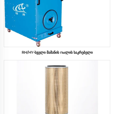
RH/HY-სველი მამანის пыლის საკრებელი