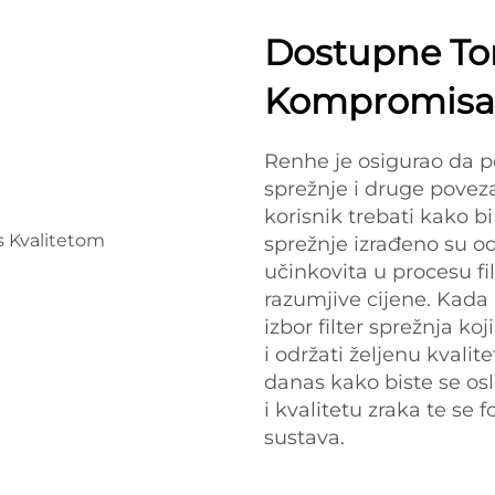
Dostupne Tor
Kompromisa 
Renhe je osigurao da p
sprežnje i druge povez
korisnik trebati kako bi
sprežnje izrađeno su od
učinkovita u procesu fil
razumjive cijene. Kada
izbor filter sprežnja ko
i održati željenu kvalit
danas kako biste se os
i kvalitetu zraka te se f
sustava.