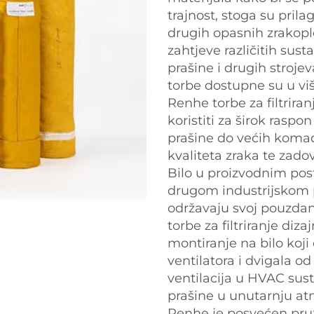
trajnost, stoga su pril
drugih opasnih zrakopl
zahtjeve različitih sust
prašine i drugih strojev
torbe dostupne su u više
Renhe torbe za filtrira
koristiti za širok raspo
prašine do većih komad
kvaliteta zraka te zad
Bilo u proizvodnim post
drugom industrijskom p
održavaju svoj pouzdan
torbe za filtriranje diz
montiranje na bilo koji 
ventilatora i dvigala od
ventilacija u HVAC sus
prašine u unutarnju at
Renhe je posvećen pruža