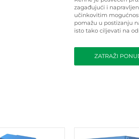
zagađujući i napravljen
učinkovitim mogućnostim
pomažu u postizanju na
isto tako ciljevati na 
ZATRAŽI PONU