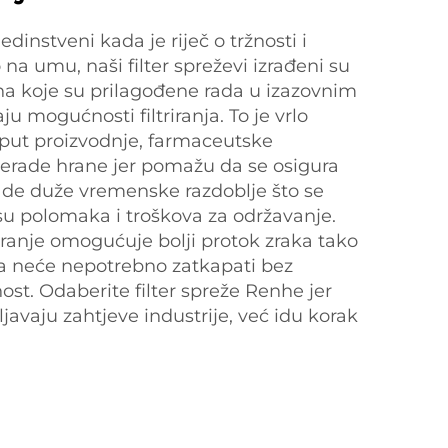
edinstveni kada je riječ o tržnosti i
 na umu, naši filter spreževi izrađeni su
ina koje su prilagođene rada u izazovnim
u mogućnosti filtriranja. To je vrlo
put proizvodnje, farmaceutske
 prerade hrane jer pomažu da se osigura
ade duže vremenske razdoblje što se
u polomaka i troškova za održavanje.
iranje omogućuje bolji protok zraka tako
anja neće nepotrebno zatkapati bez
ost. Odaberite filter spreže Renhe jer
avaju zahtjeve industrije, već idu korak