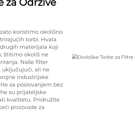
e za Održive
 zato koristimo okolišno
trirajućih torbi. Hvala
 drugih materijala koji
, štitimo okoliš ne
iranja. Naše filter
uključujući, ali ne
brojne industrijske
ite sa poslovanjem bez
he su prijateljske
 kvalitetu. Pridružite
steći proizvode za