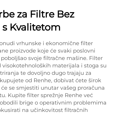
be za Filtre Bez
s Kvalitetom
onudi vrhunske i ekonomične filter
ane proizvode koje će svaki poslovni
 poboljšao svoje filtračne mašine. Filter
 visokotehnoloških materijala i stoga su
triranja te dovoljno dugo trajaju za
 kupujete od Renhe, dobivat ćete širok
ji će se smjestiti unutar vašeg proračuna
etu. Kupite filter sprežnje Renhe već
lobodili brige o operativnim problemima
okusirati na učinkovitost filtračnih