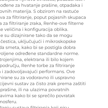
agođene za hvatanje prašine, otpadaka i
ovnih materija. S obzirom na rastuće
ava za filtriranje, poput pojasnih skupaca
a za filtriranje zraka, Renhe-ove filterne
 veličina i konfiguracija oblika.
nje su dizajnirane tako da se mogu
n čestica, uključujući i mikroskopske
a smeta, kako bi se postigla dobra
ovoljene određene standardne norme.
rojenjima, elektrana ili bilo kojem
odručju, Renhe torbe za filtriranje
 i zadovoljavajući performans. Ove
ajnirane su za vodoravno ili uspravno
cijevni sustav za čisto zrak prema zaštiti
 prašine, ili na ulazima povratnih
tavima kako bi se sprečilo povratak
mosferu.
nju sustava filtriranja koji nisu