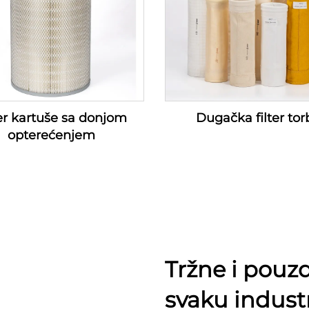
ter kartuše sa donjom
Dugačka filter tor
opterećenjem
Tržne i pouzd
svaku industr