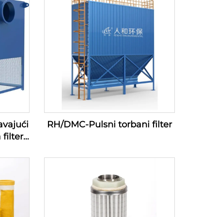
avajući
RH/DMC-Pulsni torbani filter
filtera
azduha
)