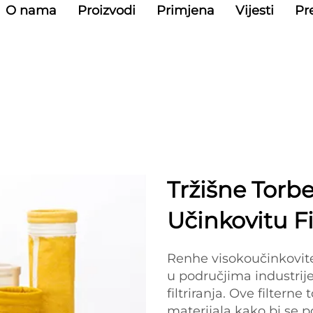
O nama
Proizvodi
Primjena
Vijesti
Pr
Tržišne Torbe
Učinkovitu Fi
Renhe visokoučinkovite
u područjima industrij
filtriranja. Ove filterne
materijala kako bi se p