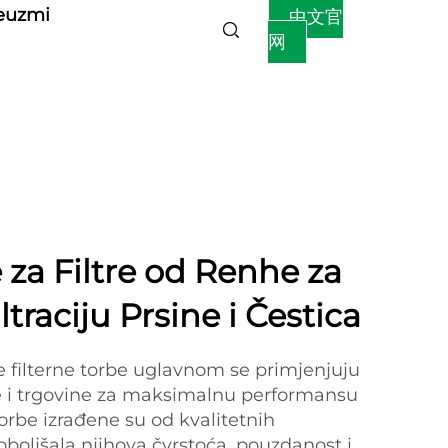
euzmi
中文官
网
 za Filtre od Renhe za
ltraciju Prsine i Čestica
 filterne torbe uglavnom se primjenjuju
e i trgovine za maksimalnu performansu
 torbe izrađene su od kvalitetnih
oboljšala njihova čvrstoća, pouzdanost i