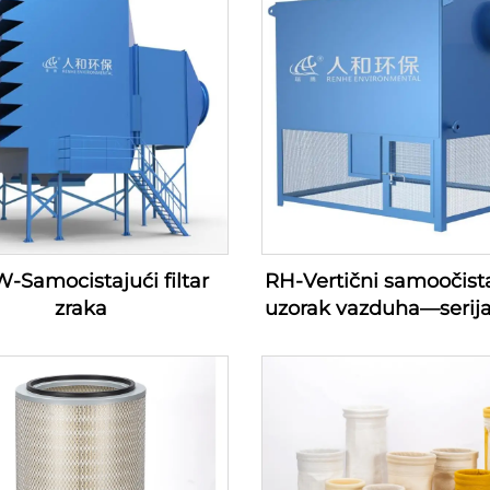
-Samocistajući filtar
RH-Vertični samoočist
zraka
uzorak vazduha—serija 
ulaza za kompresor v
(100-1200m3/min