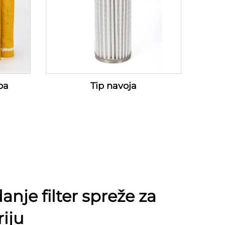
ba
Tip navoja
anje filter spreže za
iju