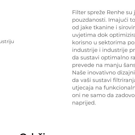
Filter spreže Renhe su j
pouzdanosti. Imajući to
od jake tkanine i sirov
uvjetima dok optimiziraj
korisno u sektorima po
industrije i industrije
da sustavi optimalno r
prevede na manju šans
Naše inovativno dizajn
da vaši sustavi filtrir
utjecaja na funkcionaln
oni ne samo da zadovolj
naprijed.