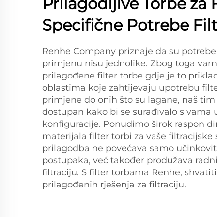
Prilagodljive Torbe za F
Specifične Potrebe Filt
Renhe Company priznaje da su potrebe za
primjenu nisu jednolike. Zbog toga va
prilagođene filter torbe gdje je to prikl
oblastima koje zahtijevaju upotrebu filte
primjene do onih što su lagane, naš tim
dostupan kako bi se surađivalo s vama 
konfiguracije. Ponudimo širok raspon dim
materijala filter torbi za vaše filtracijsk
prilagodba ne povećava samo učinkovito
postupaka, već također produžava radni 
filtraciju. S filter torbama Renhe, shvatit
prilagođenih rješenja za filtraciju.