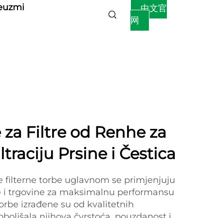
euzmi
中文官
网
 za Filtre od Renhe za
ltraciju Prsine i Čestica
 filterne torbe uglavnom se primjenjuju
e i trgovine za maksimalnu performansu
 torbe izrađene su od kvalitetnih
oboljšala njihova čvrstoća, pouzdanost i