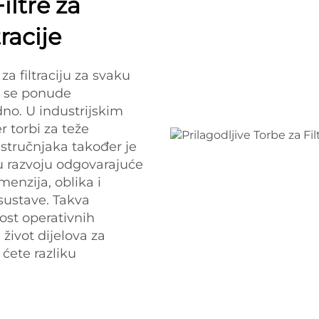
iltre za
racije
 filtraciju za svaku
m se ponude
adno. U industrijskim
r torbi za teže
 stručnjaka također je
u razvoju odgovarajuće
enzija, oblika i
e sustave. Takva
st operativnih
život dijelova za
i ćete razliku