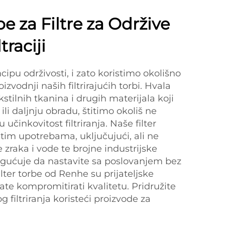
e za Filtre za Održive
traciji
ipu održivosti, i zato koristimo okolišno
izvodnji naših filtrirajućih torbi. Hvala
kstilnih tkanina i drugih materijala koji
li daljnju obradu, štitimo okoliš ne
učinkovitost filtriranja. Naše filter
itim upotrebama, uključujući, ali ne
e zraka i vode te brojne industrijske
gućuje da nastavite sa poslovanjem bez
ilter torbe od Renhe su prijateljske
te kompromitirati kvalitetu. Pridružite
g filtriranja koristeći proizvode za