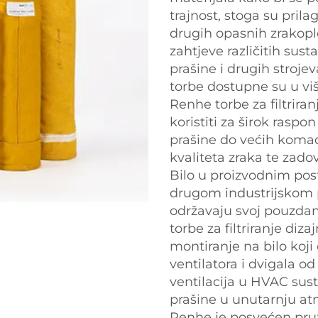
trajnost, stoga su pril
drugih opasnih zrakopl
zahtjeve različitih sust
prašine i drugih strojev
torbe dostupne su u više
Renhe torbe za filtrira
koristiti za širok raspo
prašine do većih komad
kvaliteta zraka te zad
Bilo u proizvodnim post
drugom industrijskom p
održavaju svoj pouzdan
torbe za filtriranje diz
montiranje na bilo koji 
ventilatora i dvigala od
ventilacija u HVAC sus
prašine u unutarnju at
Renhe je posvećen pruža