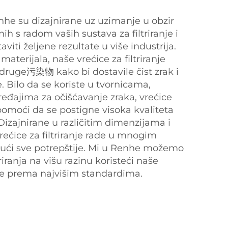
Renhe su dizajnirane uz uzimanje u obzir
h s radom vaših sustava za filtriranje i
iti željene rezultate u više industrija.
materijala, naše vrećice za filtriranje
i druge污染物 kako bi dostavile čist zrak i
 Bilo da se koriste u tvornicama,
ređajima za očišćavanje zraka, vrećice
 pomoći da se postigne visoka kvaliteta
izajnirane u različitim dimenzijama i
rećice za filtriranje rade u mnogim
ući sve potrepštije. Mi u Renhe možemo
riranja na višu razinu koristeći naše
ene prema najvišim standardima.