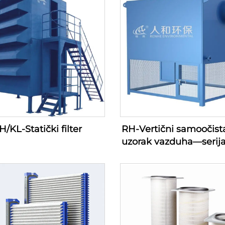
H/KL-Statički filter
RH-Vertični samoočist
uzorak vazduha—serija 
ulaza za kompresor v
(100-1200m3/min