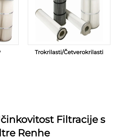
P
Trokrilasti/Četverokrilasti
činkovitost Filtracije s
ltre Renhe