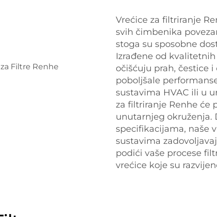
Vrećice za filtriranje 
svih čimbenika povezani
stoga su sposobne dostav
Izrađene od kvalitetnih 
očišćuju prah, čestice 
poboljšale performanse.
sustavima HVAC ili u u
za filtriranje Renhe će
unutarnjeg okruženja. D
specifikacijama, naše v
sustavima zadovoljavaj
podići vaše procese filt
vrećice koje su razvij