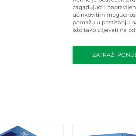
zagađujući i napravljen
učinkovitim mogućnostim
pomažu u postizanju na
isto tako ciljevati na 
ZATRAŽI PONU