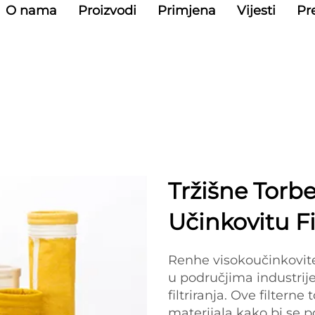
O nama
Proizvodi
Primjena
Vijesti
Pr
Tržišne Torbe
Učinkovitu Fi
Renhe visokoučinkovite
u područjima industrij
filtriranja. Ove filterne
materijala kako bi se p