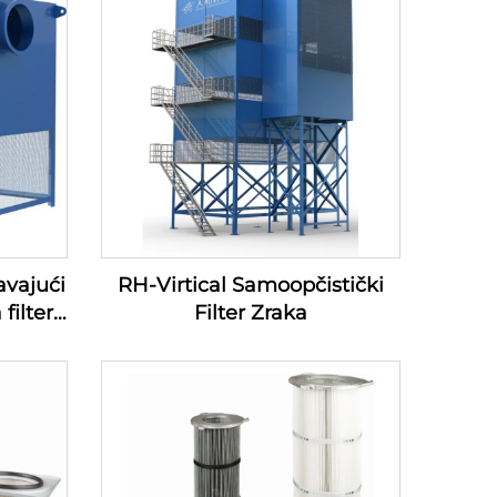
avajući
RH-Virtical Samoopčistički
filtera
Filter Zraka
azduha
)