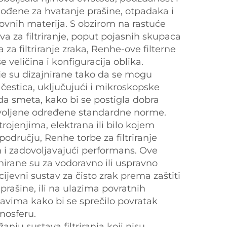
agođene za hvatanje prašine, otpadaka i
ovnih materija. S obzirom na rastuće
ava za filtriranje, poput pojasnih skupaca
a za filtriranje zraka, Renhe-ove filterne
 veličina i konfiguracija oblika.
nje su dizajnirane tako da se mogu
n čestica, uključujući i mikroskopske
a smeta, kako bi se postigla dobra
ovoljene određene standardne norme.
rojenjima, elektrana ili bilo kojem
odručju, Renhe torbe za filtriranje
 i zadovoljavajući performans. Ove
ajnirane su za vodoravno ili uspravno
cijevni sustav za čisto zrak prema zaštiti
 prašine, ili na ulazima povratnih
tavima kako bi se sprečilo povratak
mosferu.
nju sustava filtriranja koji nisu