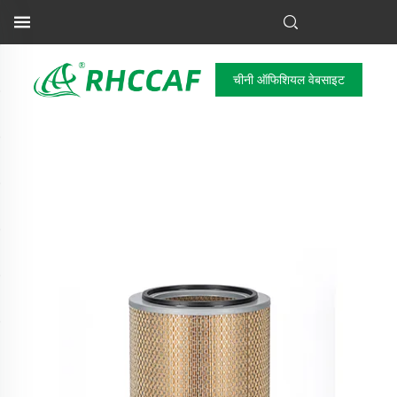
चीनी ऑफिशियल वेबसाइट