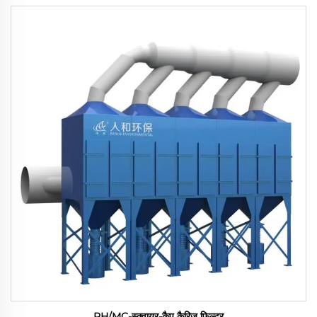
RH/MC-स्क्वायर-कैप कैरिज फ़िल्टर