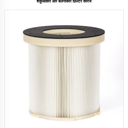
शंकुआकार और बेलनाकार फ़िल्टर कैरिज