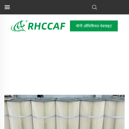
चीनी ऑफिशियल वेबसाइट