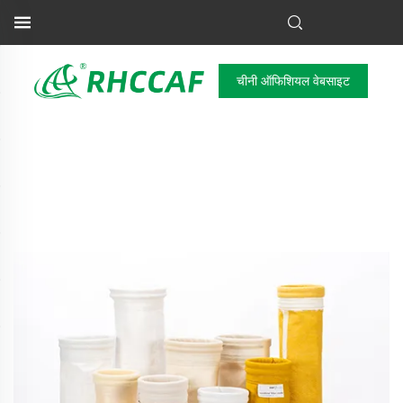
चीनी ऑफिशियल वेबसाइट