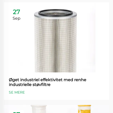
27
Sep
Øget industriel effektivitet med renhe
industrielle støvfiltre
SE MERE