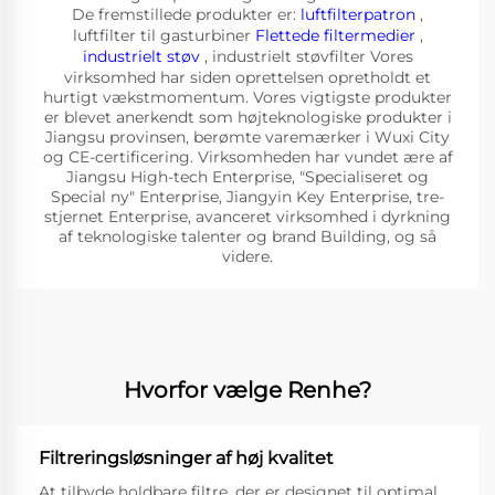
De fremstillede produkter er:
luftfilterpatron
,
luftfilter til gasturbiner
Flettede filtermedier
,
industrielt støv
, industrielt støvfilter Vores
virksomhed har siden oprettelsen opretholdt et
hurtigt vækstmomentum. Vores vigtigste produkter
er blevet anerkendt som højteknologiske produkter i
Jiangsu provinsen, berømte varemærker i Wuxi City
og CE-certificering. Virksomheden har vundet ære af
Jiangsu High-tech Enterprise, "Specialiseret og
Special ny" Enterprise, Jiangyin Key Enterprise, tre-
stjernet Enterprise, avanceret virksomhed i dyrkning
af teknologiske talenter og brand Building, og så
videre.
Hvorfor vælge Renhe?
Filtreringsløsninger af høj kvalitet
At tilbyde holdbare filtre, der er designet til optimal