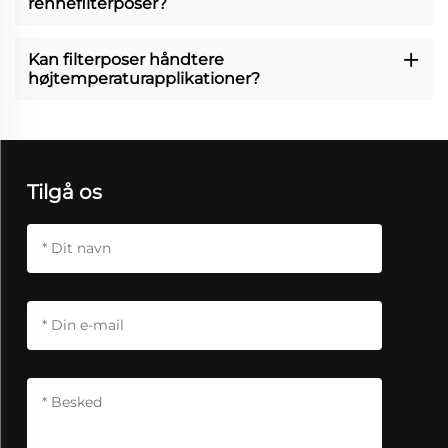
renhefilterposer?
Kan filterposer håndtere
højtemperaturapplikationer?
Tilgå os