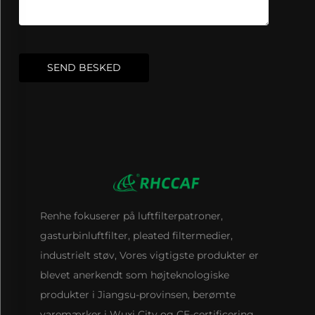
SEND BESKED
Renhe fokuserer på luftfilterpatroner,
gasturbinluftfilter, pleated filtermedier,
industrielt støv, Vores vigtigste produkter er
blevet anerkendt som højteknologiske
produkter i Jiangsu-provinsen, berømte
varemærker i Wuxi City og CE-certificering.