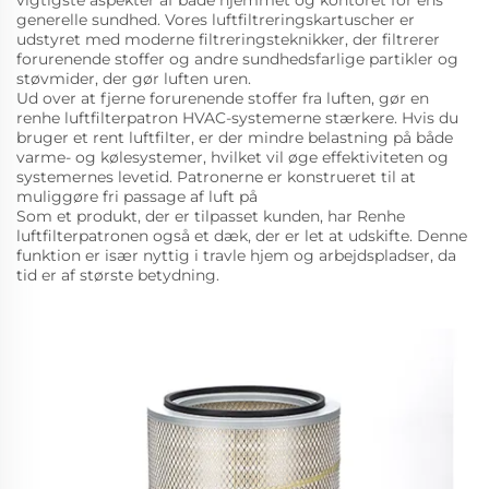
vigtigste aspekter af både hjemmet og kontoret for ens
generelle sundhed. Vores luftfiltreringskartuscher er
udstyret med moderne filtreringsteknikker, der filtrerer
forurenende stoffer og andre sundhedsfarlige partikler og
støvmider, der gør luften uren.
Ud over at fjerne forurenende stoffer fra luften, gør en
renhe luftfilterpatron HVAC-systemerne stærkere. Hvis du
bruger et rent luftfilter, er der mindre belastning på både
varme- og kølesystemer, hvilket vil øge effektiviteten og
systemernes levetid. Patronerne er konstrueret til at
muliggøre fri passage af luft på
Som et produkt, der er tilpasset kunden, har Renhe
luftfilterpatronen også et dæk, der er let at udskifte. Denne
funktion er især nyttig i travle hjem og arbejdspladser, da
tid er af største betydning.