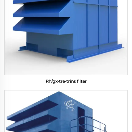
Rh/gx-tre-trins filter