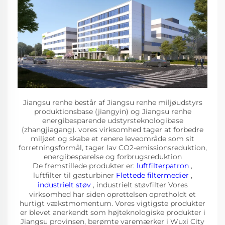
Jiangsu renhe består af Jiangsu renhe miljøudstyrs
produktionsbase (jiangyin) og Jiangsu renhe
energibesparende udstyrsteknologibase
(zhangjiagang). vores virksomhed tager at forbedre
miljøet og skabe et renere leveområde som sit
forretningsformål, tager lav CO2-emissionsreduktion,
energibesparelse og forbrugsreduktion
De fremstillede produkter er:
luftfilterpatron
,
luftfilter til gasturbiner
Flettede filtermedier
,
industrielt støv
, industrielt støvfilter Vores
virksomhed har siden oprettelsen opretholdt et
hurtigt vækstmomentum. Vores vigtigste produkter
er blevet anerkendt som højteknologiske produkter i
Jiangsu provinsen, berømte varemærker i Wuxi City