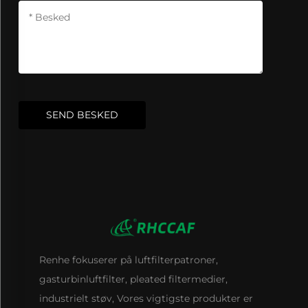
SEND BESKED
Renhe fokuserer på luftfilterpatroner,
gasturbinluftfilter, pleated filtermedier,
industrielt støv, Vores vigtigste produkter er