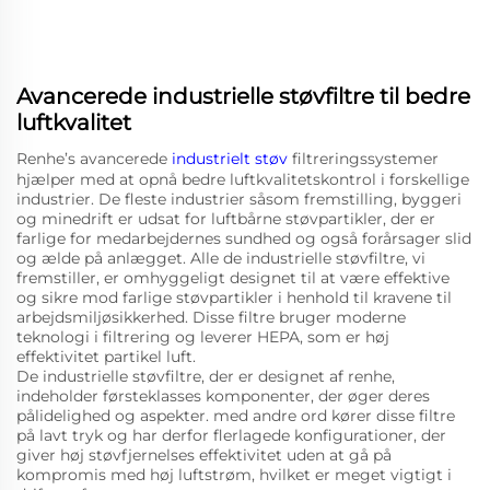
Avancerede industrielle støvfiltre til bedre
luftkvalitet
Renhe’s avancerede
industrielt støv
filtreringssystemer
hjælper med at opnå bedre luftkvalitetskontrol i forskellige
industrier. De fleste industrier såsom fremstilling, byggeri
og minedrift er udsat for luftbårne støvpartikler, der er
farlige for medarbejdernes sundhed og også forårsager slid
og ælde på anlægget. Alle de industrielle støvfiltre, vi
fremstiller, er omhyggeligt designet til at være effektive
og sikre mod farlige støvpartikler i henhold til kravene til
arbejdsmiljøsikkerhed. Disse filtre bruger moderne
teknologi i filtrering og leverer HEPA, som er høj
effektivitet partikel luft.
De industrielle støvfiltre, der er designet af renhe,
indeholder førsteklasses komponenter, der øger deres
pålidelighed og aspekter. med andre ord kører disse filtre
på lavt tryk og har derfor flerlagede konfigurationer, der
giver høj støvfjernelses effektivitet uden at gå på
kompromis med høj luftstrøm, hvilket er meget vigtigt i