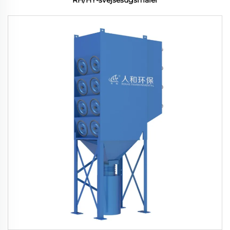
RH/HY-svejsesugsmåler