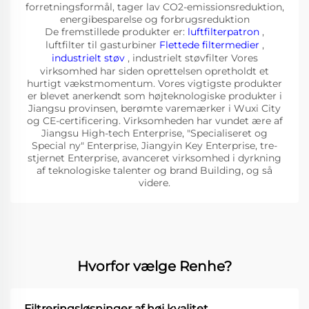
forretningsformål, tager lav CO2-emissionsreduktion,
energibesparelse og forbrugsreduktion
De fremstillede produkter er:
luftfilterpatron
,
luftfilter til gasturbiner
Flettede filtermedier
,
industrielt støv
, industrielt støvfilter Vores
virksomhed har siden oprettelsen opretholdt et
hurtigt vækstmomentum. Vores vigtigste produkter
er blevet anerkendt som højteknologiske produkter i
Jiangsu provinsen, berømte varemærker i Wuxi City
og CE-certificering. Virksomheden har vundet ære af
Jiangsu High-tech Enterprise, "Specialiseret og
Special ny" Enterprise, Jiangyin Key Enterprise, tre-
stjernet Enterprise, avanceret virksomhed i dyrkning
af teknologiske talenter og brand Building, og så
videre.
Hvorfor vælge Renhe?
Filtreringsløsninger af høj kvalitet