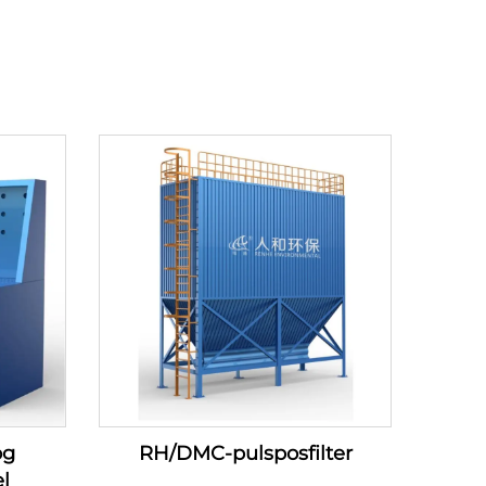
og
RH/DMC-pulsposfilter
l