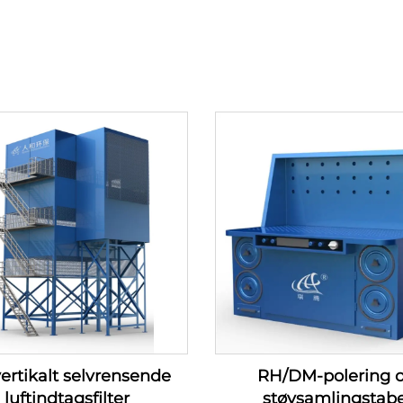
ertikalt selvrensende
RH/DM-polering 
luftindtagsfilter
støvsamlingstabe