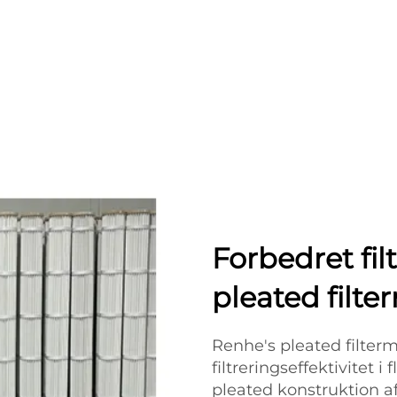
Forbedret fi
pleated filte
Renhe's pleated filterme
filtreringseffektivitet 
pleated konstruktion a