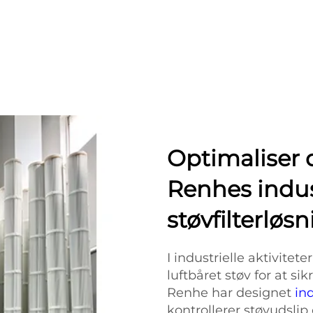
Optimaliser 
Renhes indus
støvfilterløs
I industrielle aktivitet
luftbåret støv for at s
Renhe har designet
in
kontrollerer støvudslip 