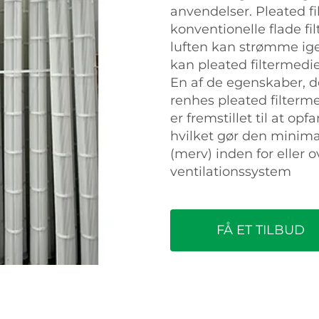
anvendelser. Pleated f
konventionelle flade fil
luften kan strømme ige
kan pleated filtermedier
En af de egenskaber, d
renhes pleated filtermedi
er fremstillet til at op
hvilket gør den minima
(merv) inden for eller
ventilationssystem
FÅ ET TILBUD