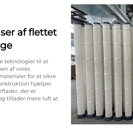
r af flettet
ige
teknologier til at
nen af vores
materialer for at sikre
onstruktion hjælper
flader, der er
g tillader mere luft at