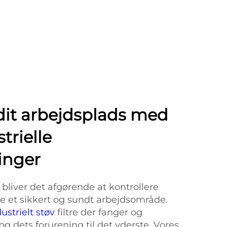
dit arbejdsplads med
trielle
ninger
er bliver det afgørende at kontrollere
ikre et sikkert og sundt arbejdsområde.
dustrielt støv
filtre der fanger og
og dets forurening til det yderste. Vores