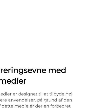
ltreringsevne med
rmedier
dier er designet til at tilbyde høj
i flere anvendelser. på grund af den
f dette medie er der en forbedret