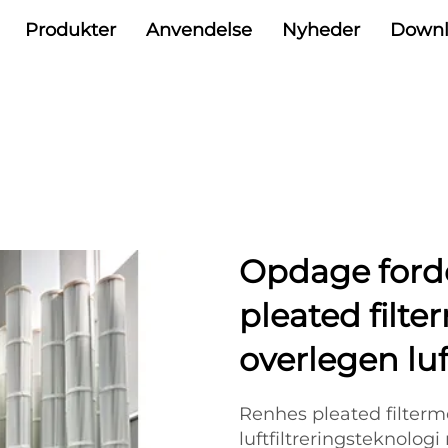
Produkter
Anvendelse
Nyheder
Downl
Opdage ford
pleated filte
overlegen luf
Renhes pleated filterm
luftfiltreringsteknologi 