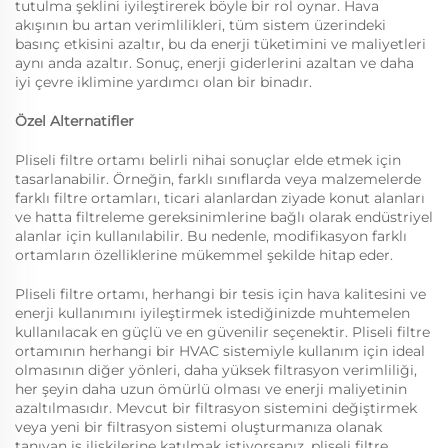
tutulma şeklini iyileştirerek böyle bir rol oynar. Hava
akışının bu artan verimlilikleri, tüm sistem üzerindeki
basınç etkisini azaltır, bu da enerji tüketimini ve maliyetleri
aynı anda azaltır. Sonuç, enerji giderlerini azaltan ve daha
iyi çevre iklimine yardımcı olan bir binadır.
Özel Alternatifler
Pliseli filtre ortamı belirli nihai sonuçlar elde etmek için
tasarlanabilir. Örneğin, farklı sınıflarda veya malzemelerde
farklı filtre ortamları, ticari alanlardan ziyade konut alanları
ve hatta filtreleme gereksinimlerine bağlı olarak endüstriyel
alanlar için kullanılabilir. Bu nedenle, modifikasyon farklı
ortamların özelliklerine mükemmel şekilde hitap eder.
Pliseli filtre ortamı, herhangi bir tesis için hava kalitesini ve
enerji kullanımını iyileştirmek istediğinizde muhtemelen
kullanılacak en güçlü ve en güvenilir seçenektir. Pliseli filtre
ortamının herhangi bir HVAC sistemiyle kullanım için ideal
olmasının diğer yönleri, daha yüksek filtrasyon verimliliği,
her şeyin daha uzun ömürlü olması ve enerji maliyetinin
azaltılmasıdır. Mevcut bir filtrasyon sistemini değiştirmek
veya yeni bir filtrasyon sistemi oluşturmanıza olanak
tanıyan iş ilişkilerine katılmak istiyorsanız, pliseli filtre