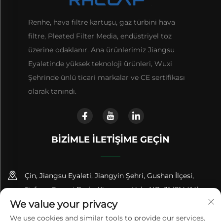
Renhe, hava filtre kartuşu, gaz türbini hava
filtre, Pleated Filter Media, endüstriyel toz
üzerine odaklanır. Ana ürünlerimiz Jiangsu
Eyaletinde yüksek teknoloji ürünleri, Wuxi
Şehrinde ünlü ticari markalar ve CE sertifikası
olarak tanındı.
BIZIMLE İLETIŞIME GEÇIN
Çin, Jiangsu Eyaleti, Jiangyin Şehri, Gushan İlçesi,
Jiefang Sanayi Parkı, Xingyuan Yolu NO. 31 (214414)
We value your privacy
+86-18961600368
We use cookies and similar tools to provide our services.