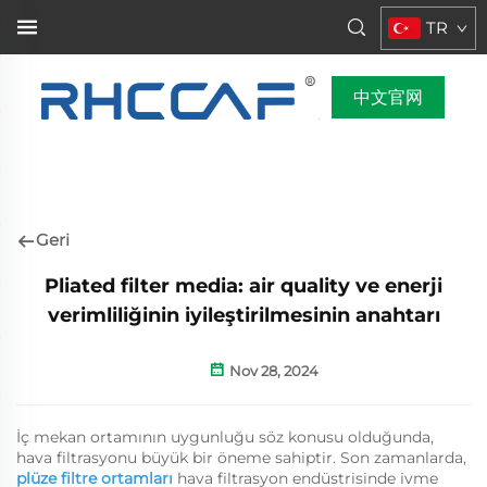
TR
中文官网
Geri
Pliated filter media: air quality ve enerji
verimliliğinin iyileştirilmesinin anahtarı
Nov 28, 2024
İç mekan ortamının uygunluğu söz konusu olduğunda,
hava filtrasyonu büyük bir öneme sahiptir. Son zamanlarda,
plüze filtre ortamları
hava filtrasyon endüstrisinde ivme