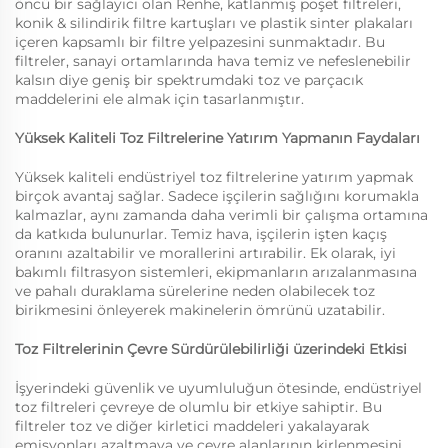
öncü bir sağlayıcı olan Renhe, katlanmış poşet filtreleri,
konik & silindirik filtre kartuşları ve plastik sinter plakaları
içeren kapsamlı bir filtre yelpazesini sunmaktadır. Bu
filtreler, sanayi ortamlarında hava temiz ve nefeslenebilir
kalsın diye geniş bir spektrumdaki toz ve parçacık
maddelerini ele almak için tasarlanmıştır.
Yüksek Kaliteli Toz Filtrelerine Yatırım Yapmanın Faydaları
Yüksek kaliteli endüstriyel toz filtrelerine yatırım yapmak
birçok avantaj sağlar. Sadece işçilerin sağlığını korumakla
kalmazlar, aynı zamanda daha verimli bir çalışma ortamına
da katkıda bulunurlar. Temiz hava, işçilerin işten kaçış
oranını azaltabilir ve morallerini artırabilir. Ek olarak, iyi
bakımlı filtrasyon sistemleri, ekipmanların arızalanmasına
ve pahalı duraklama sürelerine neden olabilecek toz
birikmesini önleyerek makinelerin ömrünü uzatabilir.
Toz Filtrelerinin Çevre Sürdürülebilirliği üzerindeki Etkisi
İşyerindeki güvenlik ve uyumluluğun ötesinde, endüstriyel
toz filtreleri çevreye de olumlu bir etkiye sahiptir. Bu
filtreler toz ve diğer kirletici maddeleri yakalayarak
emisyonları azaltmaya ve çevre alanlarının kirlenmesini