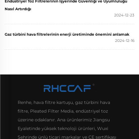
Endüstriyel Toz Filtrelerinin İşyerinde Güvenliği ve Uyumluluğu
Nasıl Artırdığı
2024-12-23
Gaz türbini hava filtrelerinin enerji üretiminde önemini anlamak
2024-12-16
Renhe, hava filtre kartuşu, gaz türbini hava
filtre, Pleated Filter Media, endüstriyel toz
üzerine odaklanır. Ana ürünlerimiz Jiangsu
Eyaletinde yüksek teknoloji ürünleri, Wuxi
Şehrinde ünlü ticari markalar ve CE sertifikası