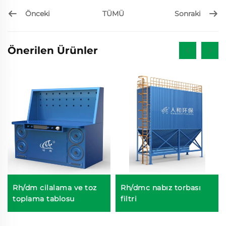
Önceki
Sonraki
TÜMÜ
Önerilen Ürünler
Rh/dm cilalama ve toz
Rh/dmc nabız torbası
toplama tablosu
filtri