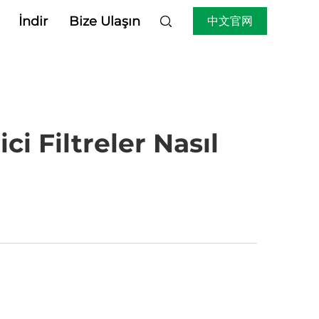
İndir
Bize Ulaşın
中文官网
i Filtreler Nasıl