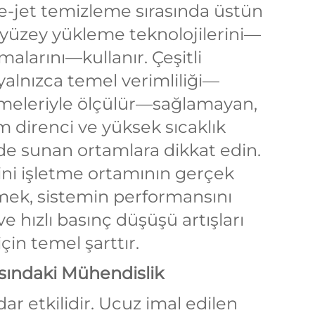
arbe-jet temizleme sırasında üstün
i yüzey yükleme teknolojilerini—
larını—kullanır. Çeşitli
yalnızca temel verimliliği—
meleriyle ölçülür—sağlamayan,
em direnci ve yüksek sıcaklık
i de sunan ortamlara dikkat edin.
ini işletme ortamının gerçek
rmek, sistemin performansını
hızlı basınç düşüşü artışları
çin temel şarttır.
asındaki Mühendislik
dar etkilidir. Ucuz imal edilen