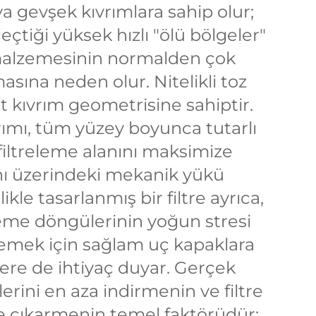
ya gevşek kıvrımlara sahip olur;
eçtiği yüksek hızlı "ölü bölgeler"
 malzemesinin normalden çok
masına neden olur. Nitelikli toz
şit kıvrım geometrisine sahiptir.
ımı, tüm yüzey boyunca tutarlı
i filtreleme alanını maksimize
anı üzerindeki mekanik yükü
kle tasarlanmış bir filtre ayrıca,
leme döngülerinin yoğun stresi
lemek için sağlam uç kapaklara
ere de ihtiyaç duyar. Gerçek
lerini en aza indirmenin ve filtre
ye çıkarmenin temel faktörüdür;