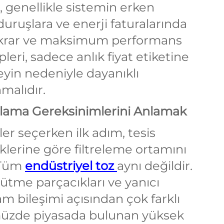
, genellikle sistemin erken
uruşlara ve enerji faturalarında
istikrar ve maksimum performans
eri, sadece anlık fiyat etiketine
neyin nedeniyle dayanıklı
malıdır.
ulama Gereksinimlerini Anlamak
eler seçerken ilk adım, tesis
iklerine göre filtreleme ortamını
. Tüm
endüstriyel toz
aynı değildir.
öğütme parçacıkları ve yanıcı
m bileşimi açısından çok farklı
ümüzde piyasada bulunan yüksek