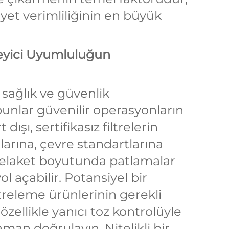
yet verimliliğinin en büyük
leyici Uyumluluğun
sağlık ve güvenlik
bunlar güvenilir operasyonların
dışı, sertifikasız filtrelerin
tılarına, çevre standartlarına
elaket boyutunda patlamalar
l açabilir. Potansiyel bir
iltreleme ürünlerinin gerekli
özellikle yanıcı toz kontrolüyle
 zaman doğrulayın. Nitelikli bir