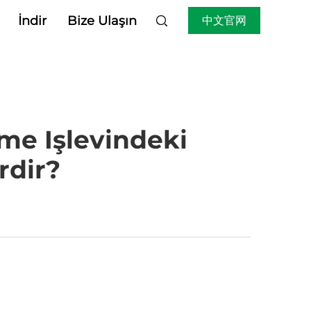
İndir
Bize Ulaşın
中文官网
eme Işlevindeki
rdir?