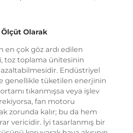
r Ölçüt Olarak
rin en çok göz ardı edilen
i, toz toplama ünitesinin
azaltabilmesidir. Endüstriyel
e genellikle tüketilen enerjinin
 ortamı tıkanmışsa veya işlev
rekiyorsa, fan motoru
k zorunda kalır; bu da hem
 vericidir. İyi tasarlanmış bir
üşüşünü koruyarak hava akışının