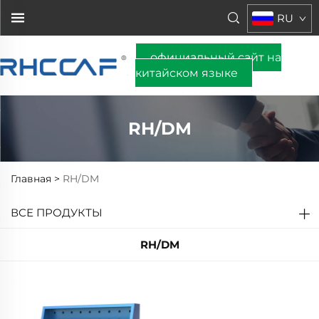
RU
официальный сайт на
китайском языке
RH/DM
Главная >
RH/DM
ВСЕ ПРОДУКТЫ
RH/DM