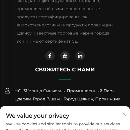
складчатых фильтрующих материалов,
промышленной пыли. Наши основные
продукты сертифицированы как
высокотехнологичные продукты провинции
Цзянсу, известные торговые марки города
Уси и имеют сертификат CE.
СВЯЖИТЕСЬ С НАМИ
НО. 31 Улица Синьюань, Промышленный Парк
Цзефан, Город Гушань, Город Цзянин, Провинция
Цзянсу, Китай (214414)
We value your privacy
+86-18961600368
We use cookies and similar tools to provide our services.