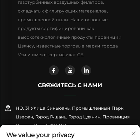
газотурбинных воздушных фильтров,
складчатых фильтрующих материалов,
промышленной пыли. Наши основные
продукты сертифицированы как
высокотехнологичные продукты провинции
Цзянсу, известные торговые марки города
Уси и имеют сертификат CE.
СВЯЖИТЕСЬ С НАМИ
НО. 31 Улица Синьюань, Промышленный Парк
Цзефан, Город Гушань, Город Цзянин, Провинция
Цзянсу, Китай (214414)
We value your privacy
+86-18961600368