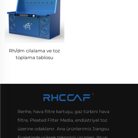
Rh/dm cilalama ve toz
toplama tablosu
Renhe, hava filtre kartuşu, gaz türbini hava
filtre, Pleated Filter Media, endüstriyel toz
üzerine odaklanır. Ana ürünlerimiz Jiangsu
Eyaletinde yüksek teknoloji ürünleri, Wuxi