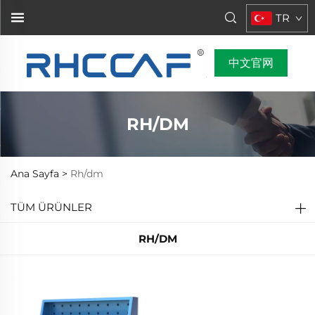
TR
中文官网
RH/DM
Ana Sayfa >
Rh/dm
TÜM ÜRÜNLER
RH/DM