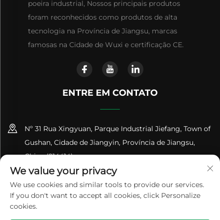
poeira industrial, Nossos principais produtos
foram reconhecidos como produtos de alta
tecnologia na Província de Jiangsu, marcas
famosas na Cidade de Wuxi e certificação CE.
ENTRE EM CONTATO
Nº 31 Rua Xingyuan, Parque Industrial Jiefang, Town of
Gushan, Cidade de Jiangyin, Província de Jiangsu,
China (214414)
We value your privacy
+86-18961600368
We use cookies and similar tools to provide our services.
If you don't want to accept all cookies, click Personalize
[email protected]
cookies.