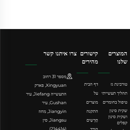
המוצרים
קישורים
צרו איתנו קשר
שלנו
מהירים
מספר 31 רחוב
טורבינת גז
דף הבית
Xingyuan, פארק
תהליך תעשייתי
על
התעשייה Jiefang, עיר
טיפול בחומרים
מוצרים
Gushan, עיר
שקית סינון
התקנה
Jiangyin, מחוז
ושקית סינון
חֲדָשִים
Jiangsu, סין
קפלים
(214414)
הורד