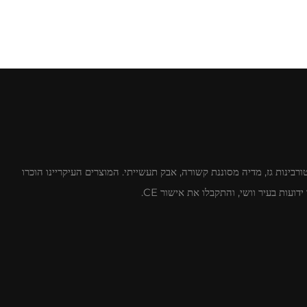
 לטורבינות גז, מדיה מסוננת קשורה, אבק תעשייתי. המוצרים העיקריינו הוכרו