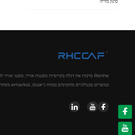
סינון מדיה
Renhe מרכזת את דגלה בקרוסיות מסננות אוויר, מסנני אוויר
כמוצרים טכנולוגיים מתקדמים במחוז ג'יאנגסו, כemarks מסחר ידועות בעיר וושי, והתקבלו את אישור CE.