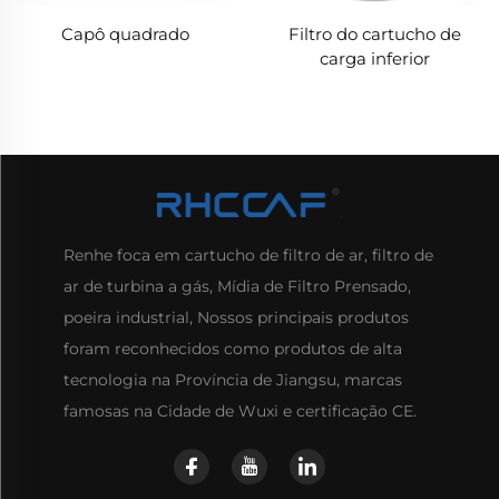
Capô quadrado
Filtro do cartucho de
carga inferior
Renhe foca em cartucho de filtro de ar, filtro de
ar de turbina a gás, Mídia de Filtro Prensado,
poeira industrial, Nossos principais produtos
foram reconhecidos como produtos de alta
tecnologia na Província de Jiangsu, marcas
famosas na Cidade de Wuxi e certificação CE.