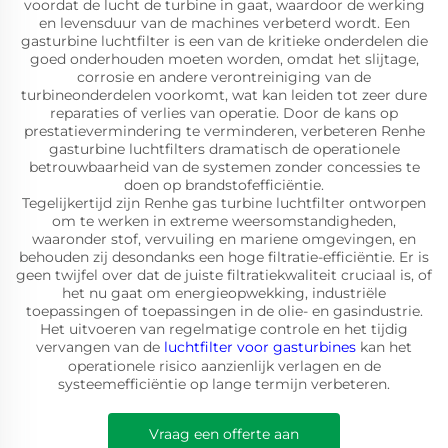
voordat de lucht de turbine in gaat, waardoor de werking
en levensduur van de machines verbeterd wordt. Een
gasturbine luchtfilter is een van de kritieke onderdelen die
goed onderhouden moeten worden, omdat het slijtage,
corrosie en andere verontreiniging van de
turbineonderdelen voorkomt, wat kan leiden tot zeer dure
reparaties of verlies van operatie. Door de kans op
prestatievermindering te verminderen, verbeteren Renhe
gasturbine luchtfilters dramatisch de operationele
betrouwbaarheid van de systemen zonder concessies te
doen op brandstofefficiëntie.
Tegelijkertijd zijn Renhe gas turbine luchtfilter ontworpen
om te werken in extreme weersomstandigheden,
waaronder stof, vervuiling en mariene omgevingen, en
behouden zij desondanks een hoge filtratie-efficiëntie. Er is
geen twijfel over dat de juiste filtratiekwaliteit cruciaal is, of
het nu gaat om energieopwekking, industriële
toepassingen of toepassingen in de olie- en gasindustrie.
Het uitvoeren van regelmatige controle en het tijdig
vervangen van de
luchtfilter voor gasturbines
kan het
operationele risico aanzienlijk verlagen en de
systeemefficiëntie op lange termijn verbeteren.
Vraag een offerte aan