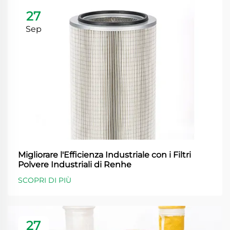
27
Sep
Migliorare l'Efficienza Industriale con i Filtri
Polvere Industriali di Renhe
SCOPRI DI PIÙ
27